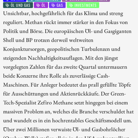
ÖL UND GAS
ÖL
GAS
INVESTMENTS
Unsichtbar, hochgefährlich für das Klima und streng
reguliert. Methan rückt immer stärker in den Fokus von
Politik und Börse. Die europäischen Öl- und Gasgiganten
Shell und BP trotzen derweil weltweiten
Konjunktursorgen, geopolitischen Turbulenzen und
steigenden Nachhaltigkeitsauflagen. Mit den jüngst
vorgelegten Zahlen für das zweite Quartal untermauern
beide Konzerne ihre Rolle als zuverlässige Cash-
Maschinen. Für Anleger bedeutet das prall gefüllte Töpfe
für Ausschüttungen und Aktienrückkäufe. Der Green-
Tech-Spezialist Zefiro Methane setzt hingegen bei einem
massiven Problem an, welches die Branche verschuldet hat
und wandelt es in ein hochrentables Geschäftsmodell um.
Über zwei Millionen verwaiste Öl- und Gasbohrlöcher
(Orphan Wells) stoßen allein in den USA unkontrolliert