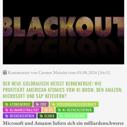
Kommentar von Carsten Mainitz vom 05.08.2026 | 04:52
DER NEUE GOLDRAUSCH HEISST KERNENERGIE! WIE P
ROFITIERT AMERICAN ATOMICS VOM KI-BOOM, DEN AMAZON, M
ICROSOFT UND SAP BEFEUERN?
ATOMENERGIE
CO2
VERSORGUNGSSICHERHEIT
KLIMANEUTRALITÄT
KI
KI-RECHENZENTREN
RECHENZENTREN
CLOUD
INVESTMENTS
Microsoft und Amazon liefern sich ein milliardenschweres