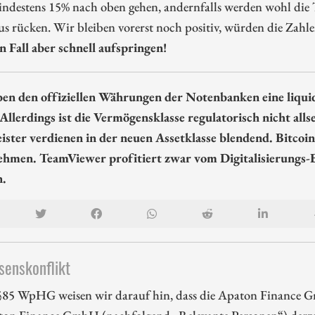
indestens 15% nach oben gehen, andernfalls werden wohl die 
s rücken. Wir bleiben vorerst noch positiv, würden die Zahle
n Fall aber schnell aufspringen!
en den offiziellen Währungen der Notenbanken eine liquid
 Allerdings ist die Vermögensklasse regulatorisch nicht al
eister verdienen in der neuen Assetklasse blendend. Bitco
hmen. TeamViewer profitiert zwar vom Digitalisierungs-B
n.
senskonflikt
85 WpHG weisen wir darauf hin, dass die Apaton Finance G
ton Finance GmbH (nachfolgend „Relevante Personen“) derzei