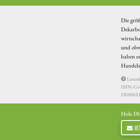
Die größ
Dekarbo
wirtscha
und obwo
haben es
Handels
Lesezei
ISIN: C
DE000A
Hole Di
JE