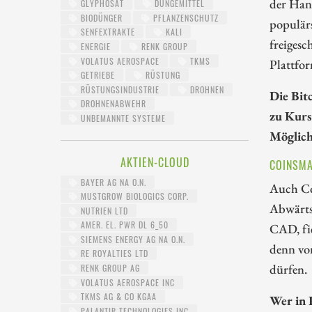
der Hand
GLYPHOSAT
DÜNGEMITTEL
BIODÜNGER
PFLANZENSCHUTZ
populär
SENFEXTRAKTE
KALI
freigesc
ENERGIE
RENK GROUP
VOLATUS AEROSPACE
TKMS
Plattfor
GETRIEBE
RÜSTUNG
RÜSTUNGSINDUSTRIE
DROHNEN
Die Bit
DROHNENABWEHR
zu Kurs
UNBEMANNTE SYSTEME
Möglich
AKTIEN-CLOUD
COINSMA
BAYER AG NA O.N.
Auch Co
MUSTGROW BIOLOGICS CORP.
Abwärts
NUTRIEN LTD
AMER. EL. PWR DL 6_50
CAD, fie
SIEMENS ENERGY AG NA O.N.
denn vo
RE ROYALTIES LTD
dürfen.
RENK GROUP AG
VOLATUS AEROSPACE INC
TKMS AG & CO KGAA
Wer in 
PALANTIR TECHNOLOGIES INC