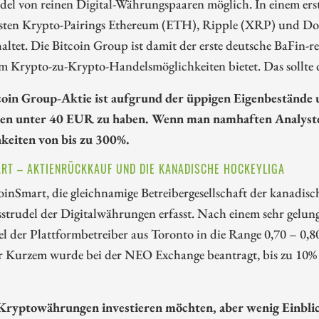
el von reinen Digital-Währungspaaren möglich. In einem ers
sten Krypto-Pairings Ethereum (ETH), Ripple (XRP) und D
haltet. Die Bitcoin Group ist damit der erste deutsche BaFin-re
m Krypto-zu-Krypto-Handelsmöglichkeiten bietet. Das sollte 
coin Group-Aktie ist aufgrund der üppigen Eigenbestände u
en unter 40 EUR zu haben. Wenn man namhaften Analysten
keiten von bis zu 300%.
RT – AKTIENRÜCKKAUF UND DIE KANADISCHE HOCKEYLIGA
inSmart, die gleichnamige Betreibergesellschaft der kanadis
strudel der Digitalwährungen erfasst. Nach einem sehr gelu
l der Plattformbetreiber aus Toronto in die Range 0,70 – 0,8
r Kurzem wurde bei der NEO Exchange beantragt, bis zu 10% 
Kryptowährungen investieren möchten, aber wenig Einblick 