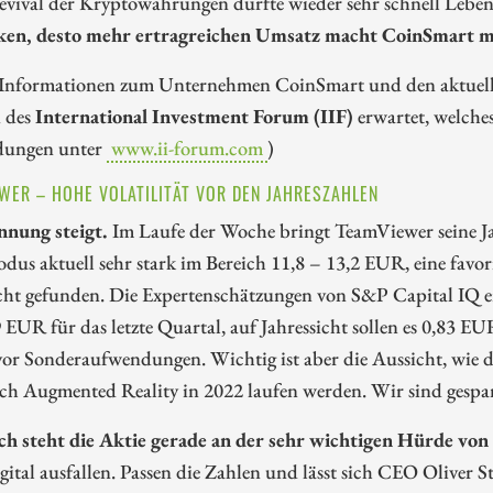
evival der Kryptowährungen dürfte wieder sehr schnell Leb
en, desto mehr ertragreichen Umsatz macht CoinSmart m
 Informationen zum Unternehmen CoinSmart und den aktuel
 des
International Investment Forum (IIF)
erwartet, welch
dungen unter
www.ii-forum.com
)
WER – HOHE VOLATILITÄT VOR DEN JAHRESZAHLEN
nnung steigt.
Im Laufe der Woche bringt TeamViewer seine Ja
us aktuell sehr stark im Bereich 11,8 – 13,2 EUR, eine favo
cht gefunden. Die Expertenschätzungen von S&P Capital IQ e
 EUR für das letzte Quartal, auf Jahressicht sollen es 0,83 EU
vor Sonderaufwendungen. Wichtig ist aber die Aussicht, wie
ich Augmented Reality in 2022 laufen werden. Wir sind gespa
ch steht die Aktie gerade an der sehr wichtigen Hürde vo
gital ausfallen. Passen die Zahlen und lässt sich CEO Oliver S