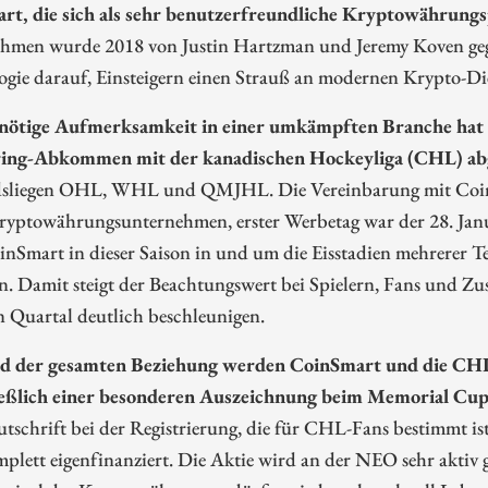
rt, die sich als sehr benutzerfreundliche Kryptowährungs
hmen wurde 2018 von Justin Hartzman und Jeremy Koven gegr
gie darauf, Einsteigern einen Strauß an modernen Krypto-Die
 nötige Aufmerksamkeit in einer umkämpften Branche hat ma
ing-Abkommen mit der kanadischen Hockeyliga (CHL) ab
dsliegen OHL, WHL und QMJHL. Die Vereinbarung mit CoinSm
ryptowährungsunternehmen, erster Werbetag war der 28. Jan
inSmart in dieser Saison in und um die Eisstadien mehrerer
n. Damit steigt der Beachtungswert bei Spielern, Fans und Z
n Quartal deutlich beschleunigen.
 der gesamten Beziehung werden CoinSmart und die CHL g
ießlich einer besonderen Auszeichnung beim Memorial Cu
chrift bei der Registrierung, die für CHL-Fans bestimmt ist.
plett eigenfinanziert. Die Aktie wird an der NEO sehr aktiv 