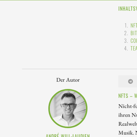
INHALTS
NF
BI
CO
TE
Der Autor
NFTS – 
Nicht-f
ihren N
Realwel
Musik. N
ANDRÉ WILL-LAUDIEN