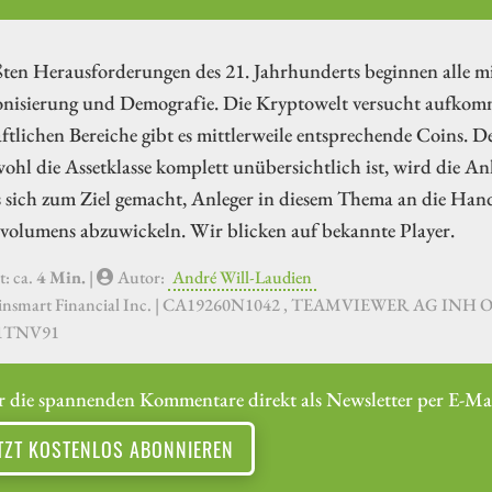
ten Herausforderungen des 21. Jahrhunderts beginnen alle m
nisierung und Demografie. Die Kryptowelt versucht aufkomme
ftlichen Bereiche gibt es mittlerweile entsprechende Coins. De
hl die Assetklasse komplett unübersichtlich ist, wird die A
 sich zum Ziel gemacht, Anleger in diesem Thema an die Hand
volumens abzuwickeln. Wir blicken auf bekannte Player.
t: ca.
4 Min.
|
Autor:
André Will-Laudien
oinsmart Financial Inc. | CA19260N1042 , TEAMVIEWER AG INH 
1TNV91
r die spannenden Kommentare direkt als Newsletter per E-Mai
TZT KOSTENLOS ABONNIEREN