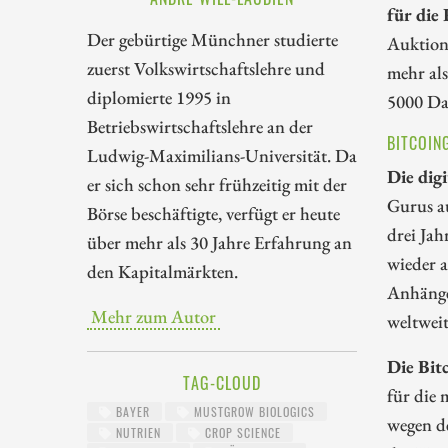
für die
Der gebürtige Münchner studierte
Auktions
zuerst Volkswirtschaftslehre und
mehr al
diplomierte 1995 in
5000 Da
Betriebswirtschaftslehre an der
BITCOIN
Ludwig-Maximilians-Universität. Da
Die dig
er sich schon sehr frühzeitig mit der
Gurus au
Börse beschäftigte, verfügt er heute
drei Ja
über mehr als 30 Jahre Erfahrung an
wieder a
den Kapitalmärkten.
Anhänge
Mehr zum Autor
weltwei
Die Bit
TAG-CLOUD
für die 
BAYER
MUSTGROW BIOLOGICS
wegen d
NUTRIEN
CROP SCIENCE