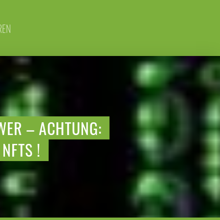
REN
WER – ACHTUNG:
NFTS !