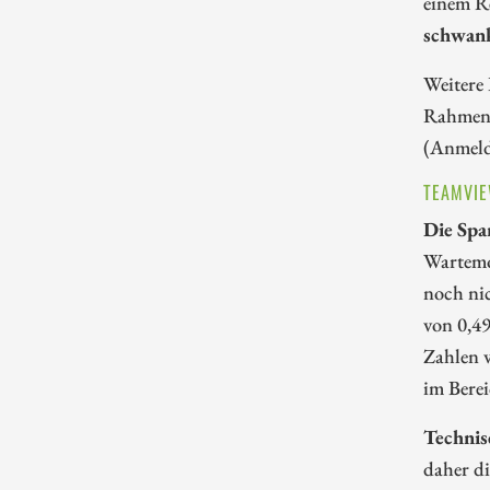
einem R
schwank
Weitere
Rahmen
(Anmel
TEAMVIE
Die Spa
Wartemod
noch ni
von 0,49
Zahlen 
im Bere
Technis
daher di