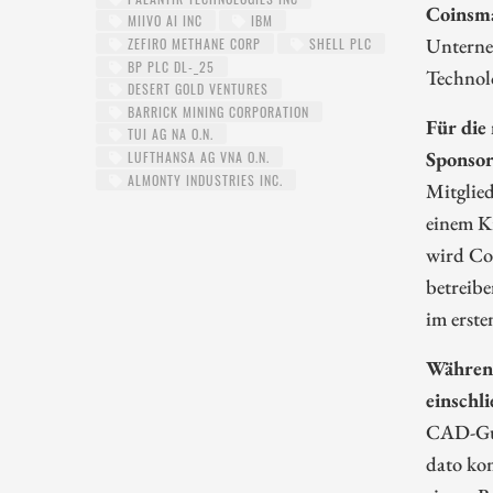
Coinsma
MIIVO AI INC
IBM
Unterne
ZEFIRO METHANE CORP
SHELL PLC
BP PLC DL-_25
Technolo
DESERT GOLD VENTURES
BARRICK MINING CORPORATION
Für die
TUI AG NA O.N.
Sponsor
LUFTHANSA AG VNA O.N.
ALMONTY INDUSTRIES INC.
Mitglie
einem K
wird Co
betreibe
im erste
Während
einschl
CAD-Guts
dato kom