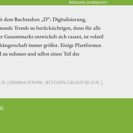
Bildquelle: pixabay.com
it dem Buchstaben „D“: Digitalisierung,
nde Trends zu berücksichtigen, denn für alle
r Gesamtmarkt entwickelt sich rasant, ist volatil
nhängerschaft immer größer. Einige Plattformen
 zu nehmen und selbst einen Teil des
O.N. | DE000A2YN900 , BITCOIN GROUP SE O.N. |
l.