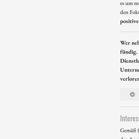
es um m
den Foku
positive
Wer neb
fündig.
Dienstl
Unterne
verlore
Interes
Gemäß §
der Apa