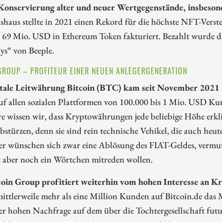
 Konservierung alter und neuer Wertgegenstände, insbeson
haus stellte in 2021 einen Rekord für die höchste NFT-Verste
s 69 Mio. USD in Ethereum Token fakturiert. Bezahlt wurde d
ys“ von Beeple.
GROUP – PROFITEUR EINER NEUEN ANLEGERGENERATION
itale Leitwährung Bitcoin (BTC) kam seit November 2021 
f allen sozialen Plattformen von 100.000 bis 1 Mio. USD Kur
hre wissen wir, dass Kryptowährungen jede beliebige Höhe er
bstürzen, denn sie sind rein technische Vehikel, die auch h
r wünschen sich zwar eine Ablösung des FIAT-Geldes, verm
t aber noch ein Wörtchen mitreden wollen.
coin Group profitiert weiterhin vom hohen Interesse an 
mittlerweile mehr als eine Million Kunden auf Bitcoin.de das
er hohen Nachfrage auf dem über die Tochtergesellschaft fu