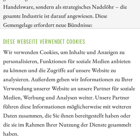
Handelsware, sondern als strategisches Nadelöhr – die
gesamte Industrie ist darauf angewiesen. Diese
Gemengelage erfordert neue Bündnisse:
Bergbauunternehmen, große Auto-Giganten sowie
DIESE WEBSEITE VERWENDET COOKIES
dynamische Projektentwickler werfen alles in die
Wir verwenden Cookies, um Inhalte und Anzeigen zu
Waagschale, um Rohstoffe für die Zukunft zu sichern.
personalisieren, Funktionen für soziale Medien anbieten
ZUM KOMMENTAR
zu können und die Zugriffe auf unsere Website zu
analysieren. Außerdem geben wir Informationen zu Ihrer
Verwendung unserer Website an unsere Partner für soziale
Medien, Werbung und Analysen weiter. Unsere Partner
// kapitalerhoehungen.de - © 2026 - Die Informationsplattform für
führen diese Informationen möglicherweise mit weiteren
Investoren und Unternehmen rund um Kapitalerhöhung, Kapitalmarkt
Daten zusammen, die Sie ihnen bereitgestellt haben oder
und Unternehmensfinanzierung
die sie im Rahmen Ihrer Nutzung der Dienste gesammelt
haben.