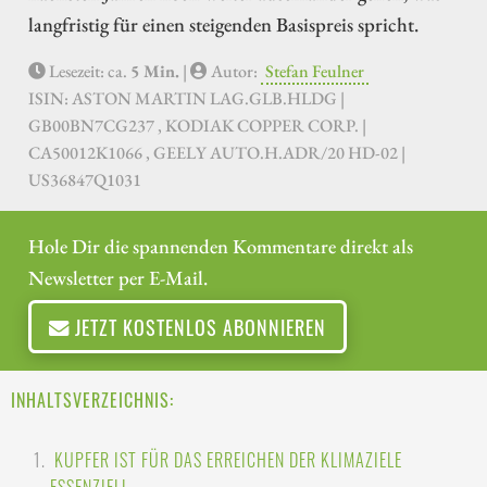
langfristig für einen steigenden Basispreis spricht.
Lesezeit: ca.
5 Min.
|
Autor:
Stefan Feulner
ISIN: ASTON MARTIN LAG.GLB.HLDG |
GB00BN7CG237 , KODIAK COPPER CORP. |
CA50012K1066 , GEELY AUTO.H.ADR/20 HD-02 |
US36847Q1031
Hole Dir die spannenden Kommentare direkt als
Newsletter per E-Mail.
JETZT KOSTENLOS ABONNIEREN
INHALTSVERZEICHNIS:
KUPFER IST FÜR DAS ERREICHEN DER KLIMAZIELE
ESSENZIELL