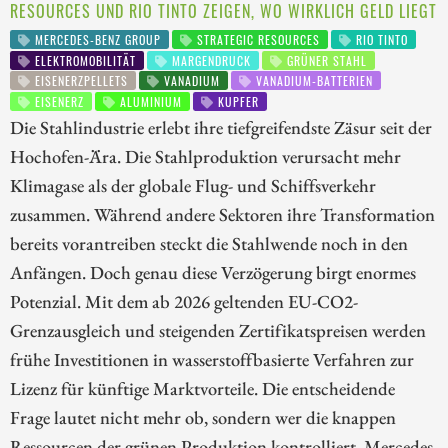
RESOURCES UND RIO TINTO ZEIGEN, WO WIRKLICH GELD LIEGT
MERCEDES-BENZ GROUP
STRATEGIC RESOURCES
RIO TINTO
ELEKTROMOBILITÄT
MARGENDRUCK
GRÜNER STAHL
EISENERZPELLETS
VANADIUM
VANADIUM-BATTERIEN
EISENERZ
ALUMINIUM
KUPFER
Die Stahlindustrie erlebt ihre tiefgreifendste Zäsur seit der
Hochofen-Ära. Die Stahlproduktion verursacht mehr
Klimagase als der globale Flug- und Schiffsverkehr
zusammen. Während andere Sektoren ihre Transformation
bereits vorantreiben steckt die Stahlwende noch in den
Anfängen. Doch genau diese Verzögerung birgt enormes
Potenzial. Mit dem ab 2026 geltenden EU-CO2-
Grenzausgleich und steigenden Zertifikatspreisen werden
frühe Investitionen in wasserstoffbasierte Verfahren zur
Lizenz für künftige Marktvorteile. Die entscheidende
Frage lautet nicht mehr ob, sondern wer die knappen
Ressourcen der grünen Produktion kontrolliert. Mercedes-