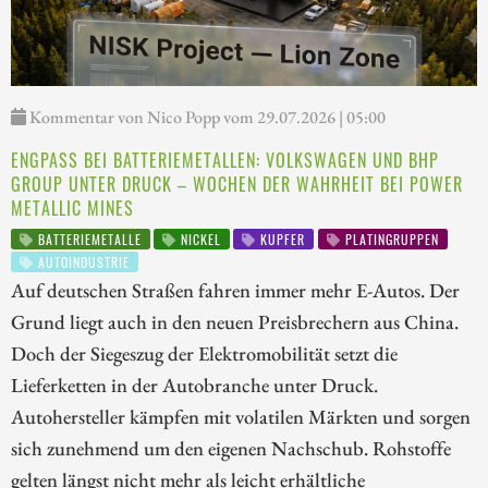
Kommentar von Nico Popp vom 29.07.2026 | 05:00
ENGPASS BEI BATTERIEMETALLEN: VOLKSWAGEN UND BHP
GROUP UNTER DRUCK – WOCHEN DER WAHRHEIT BEI POWER
METALLIC MINES
BATTERIEMETALLE
NICKEL
KUPFER
PLATINGRUPPEN
AUTOINDUSTRIE
Auf deutschen Straßen fahren immer mehr E-Autos. Der
Grund liegt auch in den neuen Preisbrechern aus China.
Doch der Siegeszug der Elektromobilität setzt die
Lieferketten in der Autobranche unter Druck.
Autohersteller kämpfen mit volatilen Märkten und sorgen
sich zunehmend um den eigenen Nachschub. Rohstoffe
gelten längst nicht mehr als leicht erhältliche