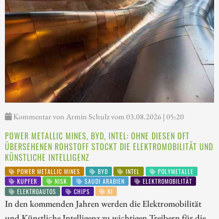
Kommentar von Armin Schulz vom 03.08.2026 | 05:20
POWER METALLIC MINES, BYD, INTEL: OHNE DIESEN OFT
ÜBERSEHENEN ROHSTOFF STOCKT DIE ELEKTROMOBILITÄT UND
KÜNSTLICHE INTELLIGENZ
POWER METALLIC MINES
BYD
INTEL
POLYMETALLE
KUPFER
NISK
SAUDI ARABIEN
ELEKTROMOBILITÄT
ELEKTROAUTOS
CHIPS
KI
In den kommenden Jahren werden die Elektromobilität
und Künstliche Intelligenz zu wichtigen Treibern für die