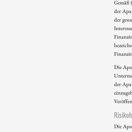
Gemäß §
der Apa
der gena
Interess
Finanzi
bezeichn
Finanzi
Die Apa
Unterne
der Apa
einzugeh
Veröffe
Risiko
Die Apa