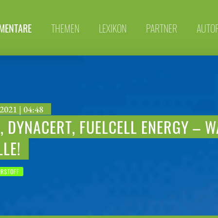
MENTARE
THEMEN
LEXIKON
PARTNER
AUTO
2021 | 04:48
, DYNACERT, FUELCELL ENERGY – W
LE!
RSTOFF