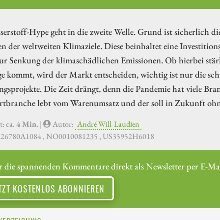
erstoff-Hype geht in die zweite Welle. Grund ist sicherlich di
n der weltweiten Klimaziele. Diese beinhaltet eine Investit
ur Senkung der klimaschädlichen Emissionen. Ob hierbei stärk
 kommt, wird der Markt entscheiden, wichtig ist nur die schn
gsprojekte. Die Zeit drängt, denn die Pandemie hat viele Bran
rtbranche lebt vom Warenumsatz und der soll in Zukunft ohne
t: ca.
4 Min.
|
Autor:
André Will-Laudien
A26780A1084 , NO0010081235 , US35952H6018
r die spannenden Kommentare direkt als Newsletter per E-Mai
TZT KOSTENLOS ABONNIEREN