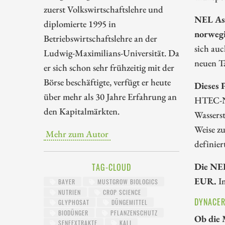
zuerst Volkswirtschaftslehre und
NEL Asa
diplomierte 1995 in
norwegi
Betriebswirtschaftslehre an der
sich auc
Ludwig-Maximilians-Universität. Da
neuen Ta
er sich schon sehr frühzeitig mit der
Börse beschäftigte, verfügt er heute
Dieses 
über mehr als 30 Jahre Erfahrung an
HTEC-Ne
den Kapitalmärkten.
Wasserst
Weise z
Mehr zum Autor
definier
Die NEL
TAG-CLOUD
EUR.
Im
BAYER
MUSTGROW BIOLOGICS
NUTRIEN
CROP SCIENCE
DYNACER
GLYPHOSAT
DÜNGEMITTEL
BIODÜNGER
PFLANZENSCHUTZ
Ob die 
SENFEXTRAKTE
KALI