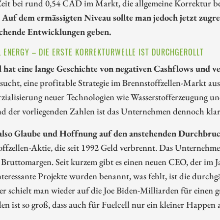
Zeit bei rund 0,54 CAD im Markt, die allgemeine Korrektur bei
.
Auf dem ermässigten Niveau sollte man jedoch jetzt zugre
chende Entwicklungen geben.
L ENERGY – DIE ERSTE KORREKTURWELLE IST DURCHGEROLLT
l hat eine lange Geschichte von negativen Cashflows und 
sucht, eine profitable Strategie im Brennstoffzellen-Markt au
ialisierung neuer Technologien wie Wasserstofferzeugung un
d der vorliegenden Zahlen ist das Unternehmen dennoch klar
 also Glaube und Hoffnung auf den anstehenden Durchbru
ffzellen-Aktie, die seit 1992 Geld verbrennt. Das Unternehme
 Bruttomargen. Seit kurzem gibt es einen neuen CEO, der im Ja
nteressante Projekte wurden benannt, was fehlt, ist die durchgä
r schielt man wieder auf die Joe Biden-Milliarden für einen 
n ist so groß, dass auch für Fuelcell nur ein kleiner Happen 