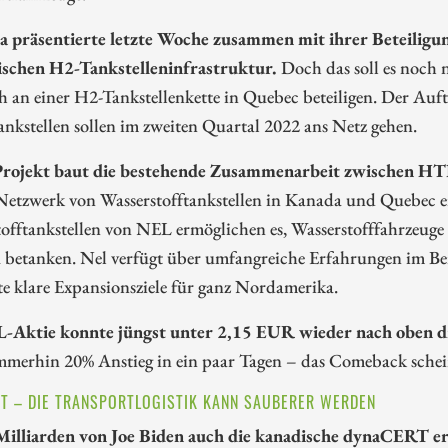
 präsentierte letzte Woche zusammen mit ihrer Beteiligun
schen H2-Tankstelleninfrastruktur.
Doch das soll es noch 
h an einer H2-Tankstellenkette in Quebec beteiligen. Der Auf
nkstellen sollen im zweiten Quartal 2022 ans Netz gehen.
Projekt baut die bestehende Zusammenarbeit zwischen HT
tzwerk von Wasserstofftankstellen in Kanada und Quebec e
offtankstellen von NEL ermöglichen es, Wasserstofffahrzeuge 
u betanken. Nel verfügt über umfangreiche Erfahrungen im B
te klare Expansionsziele für ganz Nordamerika.
-Aktie konnte jüngst unter 2,15 EUR wieder nach oben d
merhin 20% Anstieg in ein paar Tagen – das Comeback schein
T – DIE TRANSPORTLOGISTIK KANN SAUBERER WERDEN
Milliarden von Joe Biden auch die kanadische dynaCERT er