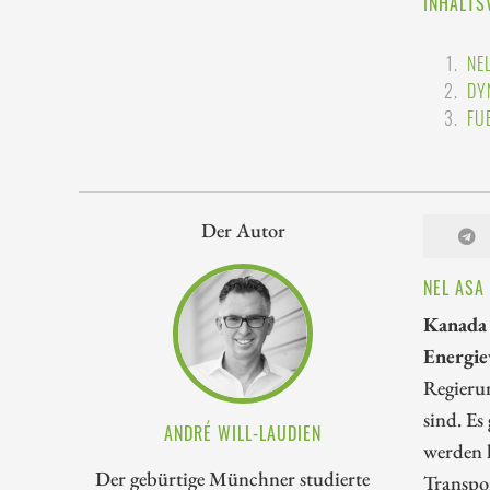
INHALTS
NE
DY
FU
Der Autor
NEL ASA
Kanada 
Energie
Regierun
sind. Es
ANDRÉ WILL-LAUDIEN
werden k
Der gebürtige Münchner studierte
Transpo