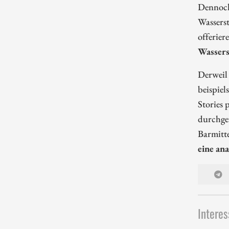
Dennoch,
Wasserst
offerie
Wassers
Derweil
beispiel
Stories 
durchge
Barmitt
eine an
Interes