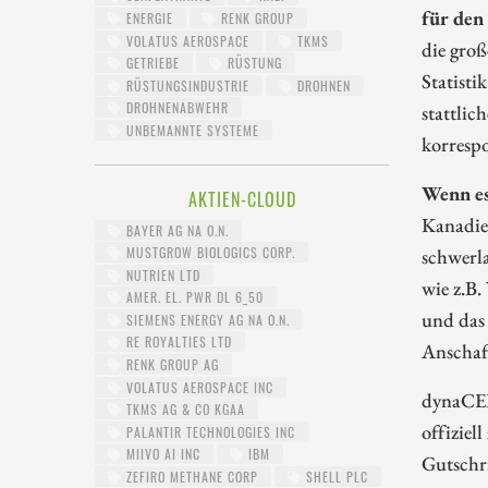
für den
ENERGIE
RENK GROUP
VOLATUS AEROSPACE
TKMS
die groß
GETRIEBE
RÜSTUNG
Statisti
RÜSTUNGSINDUSTRIE
DROHNEN
DROHNENABWEHR
stattlic
UNBEMANNTE SYSTEME
korresp
Wenn es
AKTIEN-CLOUD
Kanadier
BAYER AG NA O.N.
schwerl
MUSTGROW BIOLOGICS CORP.
NUTRIEN LTD
wie z.B
AMER. EL. PWR DL 6_50
und das
SIEMENS ENERGY AG NA O.N.
RE ROYALTIES LTD
Anschaf
RENK GROUP AG
VOLATUS AEROSPACE INC
dynaCER
TKMS AG & CO KGAA
offiziel
PALANTIR TECHNOLOGIES INC
MIIVO AI INC
IBM
Gutschri
ZEFIRO METHANE CORP
SHELL PLC