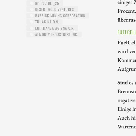
einiger 
BP PLC DL-_25
DESERT GOLD VENTURES
Prozent
BARRICK MINING CORPORATION
überras
TUI AG NA O.N.
LUFTHANSA AG VNA O.N.
FUELCEL
ALMONTY INDUSTRIES INC.
FuelCel
wird ver
Kommerz
Aufgrun
Sind es
Brennsto
negative
Einige i
Auch hie
Wartende