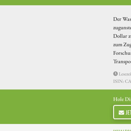
Der Wass
zugunste
Dollar z
zum Zuge
Forschun
Transpo
Lesezei
ISIN: C
Hole Di
JE