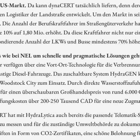
 US-Markt.
Da kann dynaCERT tatsächlich liefern, denn der
en Logistiker der Landstraße entwickelt. Um den Markt in se
k. Die Anzahl der Berufskraftfahrer im Straßengüterverkehr
he 10% auf 1,80 Mio. erhöht. Da diese Kraftfahrer nicht nur e
ondierende Anzahl der LKWs und Busse mindestens 70% höher
 wie bei NEL um schnelle und pragmatische Lösungen geht
 verfügen über eine Vort-Ort-Technologie für die Verbrennun
astige Diesel-Fahrzeuge. Das zuschaltbare System HydraGEN k
. Woodstock City zum Einsatz. Durch direkte Wasserstoffzufu
 für einen überschaubaren Großhandelspreis von rund 6.000 C
fungskosten über 200-250 Tausend CAD für eine neue Zugmasch
T hat mit HydraLytica auch bereits die passende Telematik
l zu messen und für die zuständige Umweltbehörde zu dokume
ften in Form von CO2-Zertifikaten, eine schöne Belohnung fü