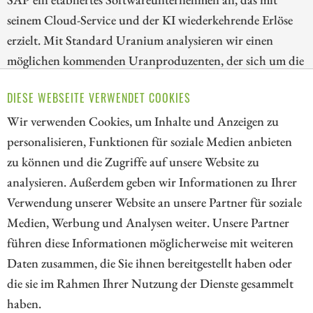
seinem Cloud-Service und der KI wiederkehrende Erlöse
erzielt. Mit Standard Uranium analysieren wir einen
möglichen kommenden Uranproduzenten, der sich um die
Lieferkette kümmert. Zuletzt werfen wir einen Blick auf
DIESE WEBSEITE VERWENDET COOKIES
Amazon, das die physische Infrastruktur baut und auch
Wir verwenden Cookies, um Inhalte und Anzeigen zu
selbst plant, mittels SMRs seine Energie selbst herzustellen.
personalisieren, Funktionen für soziale Medien anbieten
ZUM KOMMENTAR
zu können und die Zugriffe auf unsere Website zu
analysieren. Außerdem geben wir Informationen zu Ihrer
Verwendung unserer Website an unsere Partner für soziale
Medien, Werbung und Analysen weiter. Unsere Partner
// kapitalerhoehungen.de - © 2026 - Die Informationsplattform für
führen diese Informationen möglicherweise mit weiteren
Investoren und Unternehmen rund um Kapitalerhöhung, Kapitalmarkt
Daten zusammen, die Sie ihnen bereitgestellt haben oder
und Unternehmensfinanzierung
die sie im Rahmen Ihrer Nutzung der Dienste gesammelt
haben.