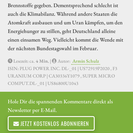
Brennstoffe gegeben. Dementsprechend schlecht ist
auch die Klimabilanz. Während andere Staaten die
Atomkraft ausbauen und um Uran kämpfen, um den
Energiehunger zu stillen, geht Deutschland alleine
einen einsamen Weg. Vielleicht kommt die Wende mit
der nächsten Bundestagswahl im Februar.
Lesezeit: ca.
4 Min.
|
Autor:
Armin Schulz
ISIN: PLUG POWER INC. DL-_01 | US72919P2020 , F3
URANIUM CORP | CA30336Y1079 , SUPER MICRO
COMPUT.DL-_01 | US86800U1043
Hole Dir die spannenden Kommentare direkt als
Newsletter per E-Mail.
JETZT KOSTENLOS ABONNIEREN