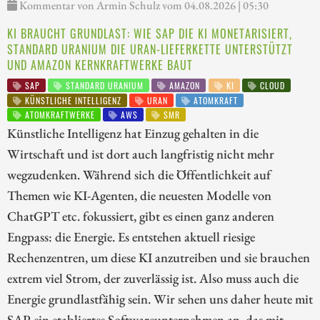
Kommentar von Armin Schulz vom 04.08.2026 | 05:30
KI BRAUCHT GRUNDLAST: WIE SAP DIE KI MONETARISIERT,
STANDARD URANIUM DIE URAN-LIEFERKETTE UNTERSTÜTZT
UND AMAZON KERNKRAFTWERKE BAUT
SAP
STANDARD URANIUM
AMAZON
KI
CLOUD
KÜNSTLICHE INTELLIGENZ
URAN
ATOMKRAFT
ATOMKRAFTWERKE
AWS
SMR
Künstliche Intelligenz hat Einzug gehalten in die
Wirtschaft und ist dort auch langfristig nicht mehr
wegzudenken. Während sich die Öffentlichkeit auf
Themen wie KI-Agenten, die neuesten Modelle von
ChatGPT etc. fokussiert, gibt es einen ganz anderen
Engpass: die Energie. Es entstehen aktuell riesige
Rechenzentren, um diese KI anzutreiben und sie brauchen
extrem viel Strom, der zuverlässig ist. Also muss auch die
Energie grundlastfähig sein. Wir sehen uns daher heute mit
SAP ein etabliertes Softwareunternehmen an, das mit