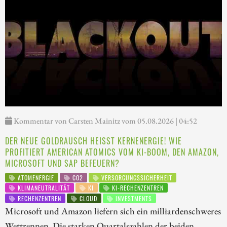
Kommentar von Carsten Mainitz vom 05.08.2026 | 04:52
DER NEUE GOLDRAUSCH HEISST KERNENERGIE! WIE P
ROFITIERT AMERICAN ATOMICS VOM KI-BOOM, DEN AMAZON, M
ICROSOFT UND SAP BEFEUERN?
ATOMENERGIE
CO2
VERSORGUNGSSICHERHEIT
KLIMANEUTRALITÄT
KI
KI-RECHENZENTREN
RECHENZENTREN
CLOUD
INVESTMENTS
Microsoft und Amazon liefern sich ein milliardenschweres
Wettrennen. Die starken Quartalszahlen der beiden