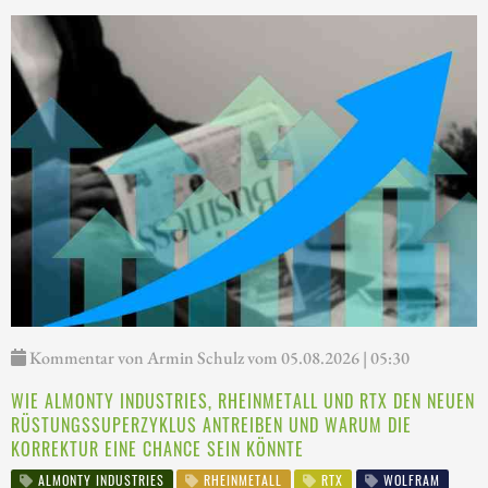
Kommentar von Armin Schulz vom 05.08.2026 | 05:30
WIE ALMONTY INDUSTRIES, RHEINMETALL UND RTX DEN NEUEN
RÜSTUNGSSUPERZYKLUS ANTREIBEN UND WARUM DIE
KORREKTUR EINE CHANCE SEIN KÖNNTE
ALMONTY INDUSTRIES
RHEINMETALL
RTX
WOLFRAM