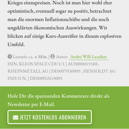
Krieges einzupreisen. Noch ist man hier wohl eher
optimistisch, eventuell sogar zu positiv, betrachtet
man die enormen Inflationsschübe und die noch
ungeklärten ökonomischen Auswirkungen. Wir
blicken auf einige Kurs-Ausreißer in diesem explosiven
Umfeld.
Lesezeit: ca.
4 Min.
|
Autor:
André Will-Laudien
ISIN: KLEOS SPACE CDI/1/1 | AU0000015588 ,
RHEINMETALL AG | DE0007030009 , HENSOLDT AG
INH O.N. | DE000HAG0005
Hole Dir die spannenden Kommentare direkt als
Newsletter per E-Mail.
JETZT KOSTENLOS ABONNIEREN