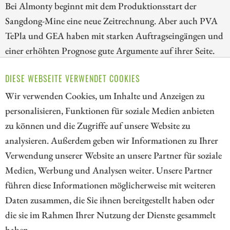
Bei Almonty beginnt mit dem Produktionsstart der
Sangdong-Mine eine neue Zeitrechnung. Aber auch PVA
TePla und GEA haben mit starken Auftragseingängen und
einer erhöhten Prognose gute Argumente auf ihrer Seite.
Alle drei Unternehmen verfügen über handfeste
DIESE WEBSEITE VERWENDET COOKIES
Wachstumstreiber und weiteres Kurspotenzial. Wir stellen
die Aktien näher vor.
Wir verwenden Cookies, um Inhalte und Anzeigen zu
personalisieren, Funktionen für soziale Medien anbieten
ZUM KOMMENTAR
zu können und die Zugriffe auf unsere Website zu
analysieren. Außerdem geben wir Informationen zu Ihrer
Verwendung unserer Website an unsere Partner für soziale
Medien, Werbung und Analysen weiter. Unsere Partner
// kapitalerhoehungen.de - © 2026 - Die Informationsplattform für
führen diese Informationen möglicherweise mit weiteren
Investoren und Unternehmen rund um Kapitalerhöhung, Kapitalmarkt
Daten zusammen, die Sie ihnen bereitgestellt haben oder
und Unternehmensfinanzierung
die sie im Rahmen Ihrer Nutzung der Dienste gesammelt
haben.