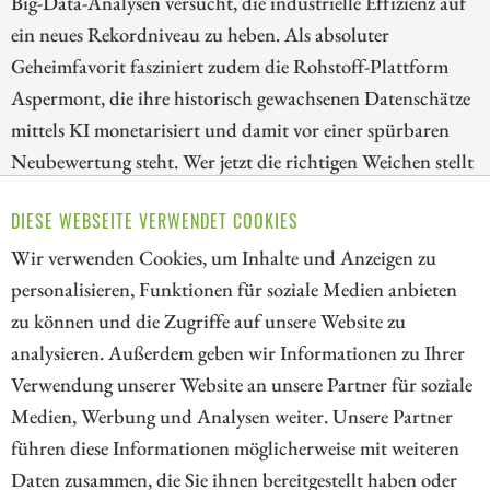
Big-Data-Analysen versucht, die industrielle Effizienz auf
ein neues Rekordniveau zu heben. Als absoluter
Geheimfavorit fasziniert zudem die Rohstoff-Plattform
Aspermont, die ihre historisch gewachsenen Datenschätze
mittels KI monetarisiert und damit vor einer spürbaren
Neubewertung steht. Wer jetzt die richtigen Weichen stellt
und auf datengetriebene Vorreiter setzt, sichert sich einen
DIESE WEBSEITE VERWENDET COOKIES
niedrigen Einstieg zu interessanten Turnaround-
Kandidaten. Der Schlüssel liegt im richtigen Timing.
Wir verwenden Cookies, um Inhalte und Anzeigen zu
personalisieren, Funktionen für soziale Medien anbieten
ZUM KOMMENTAR
zu können und die Zugriffe auf unsere Website zu
analysieren. Außerdem geben wir Informationen zu Ihrer
Verwendung unserer Website an unsere Partner für soziale
Medien, Werbung und Analysen weiter. Unsere Partner
// kapitalerhoehungen.de - © 2026 - Die Informationsplattform für
führen diese Informationen möglicherweise mit weiteren
Investoren und Unternehmen rund um Kapitalerhöhung, Kapitalmarkt
Daten zusammen, die Sie ihnen bereitgestellt haben oder
und Unternehmensfinanzierung