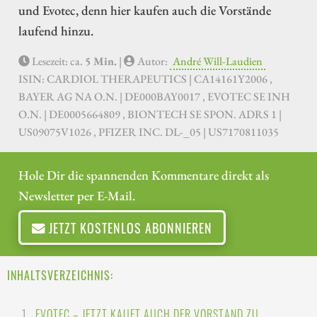
und Evotec, denn hier kaufen auch die Vorstände
laufend hinzu.
Lesezeit: ca.
5 Min.
|
Autor:
André Will-Laudien
ISIN: CARDIOL THERAPEUTICS | CA14161Y2006 ,
BAYER AG NA O.N. | DE000BAY0017 , EVOTEC SE INH
O.N. | DE0005664809 , BIONTECH SE SPON. ADRS 1 |
US09075V1026 , PFIZER INC. DL-_05 | US7170811035
Hole Dir die spannenden Kommentare direkt als
Newsletter per E-Mail.
JETZT KOSTENLOS ABONNIEREN
INHALTSVERZEICHNIS:
EVOTEC – JETZT KAUFT AUCH DER VORSTAND ZU