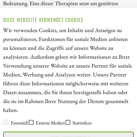
Bedeutung. Eine dieser Therapien setzt am gestörten
Energiestoffwechsel der Krebszellen an und verspricht
DIESE WEBSEITE VERWENDET COOKIES
Fortschritt. Wir beleuchten den Markt und stellen ein
spannendes Biotech vor, das nur wenige Experten kennen.
Wir verwenden Cookies, um Inhalte und Anzeigen zu
personalisieren, Funktionen für soziale Medien anbieten
ZUM KOMMENTAR
zu können und die Zugriffe auf unsere Website zu
analysieren. Außerdem geben wir Informationen zu Ihrer
Verwendung unserer Website an unsere Partner für soziale
Medien, Werbung und Analysen weiter. Unsere Partner
// kapitalerhoehungen.de - © 2026 - Die Informationsplattform für
führen diese Informationen möglicherweise mit weiteren
Investoren und Unternehmen rund um Kapitalerhöhung, Kapitalmarkt
Daten zusammen, die Sie ihnen bereitgestellt haben oder
und Unternehmensfinanzierung
die sie im Rahmen Ihrer Nutzung der Dienste gesammelt
haben.
LEXIKON
Essenziell
Externe Medien
Statistiken