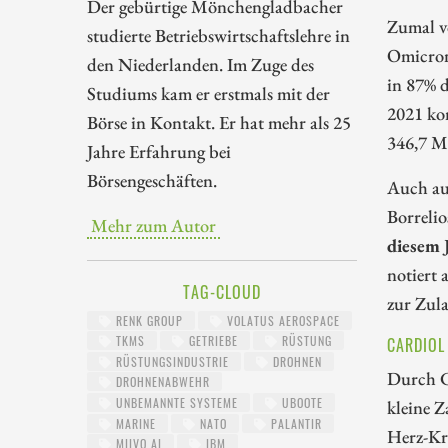
Der gebürtige Mönchengladbacher
Zumal vo
studierte Betriebswirtschaftslehre in
Omicron
den Niederlanden. Im Zuge des
in 87% 
Studiums kam er erstmals mit der
2021 ko
Börse in Kontakt. Er hat mehr als 25
346,7 M
Jahre Erfahrung bei
Börsengeschäften.
Auch aus
Borreli
Mehr zum Autor
diesem J
notiert 
TAG-CLOUD
zur Zula
RENK GROUP
VOLATUS AEROSPACE
TKMS
GETRIEBE
RÜSTUNG
CARDIOL
RÜSTUNGSINDUSTRIE
DROHNEN
Durch C
DROHNENABWEHR
UNBEMANNTE SYSTEME
UBOOTE
kleine 
MARINE
NATO
PALANTIR
Herz-Kr
MIIVO AI
IBM