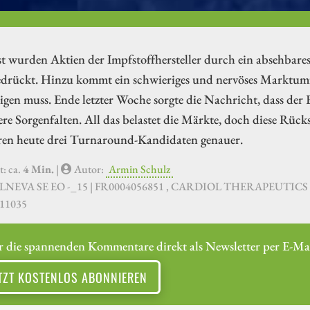
t wurden Aktien der Impfstoffhersteller durch ein absehbar
edrückt. Hinzu kommt ein schwieriges und nervöses Marktumf
igen muss. Ende letzter Woche sorgte die Nachricht, dass der
ere Sorgenfalten. All das belastet die Märkte, doch diese Rü
eren heute drei Turnaround-Kandidaten genauer.
t: ca.
4 Min.
|
Autor:
Armin Schulz
ALNEVA SE EO -_15 | FR0004056851 , CARDIOL THERAPEUTICS | 
11035
r die spannenden Kommentare direkt als Newsletter per E-Mai
TZT KOSTENLOS ABONNIEREN