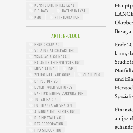
Hauptpr
KÜNSTLICHE INTELLIGENZ
BIG DATA
DATENANALYSE
LANCER-
KMU
KI-INTEGRATION
Oktober
Bezug au
AKTIEN-CLOUD
Ende 20
RENK GROUP AG
VOLATUS AEROSPACE INC
kann, da
TKMS AG & CO KGAA
Studie 
PALANTIR TECHNOLOGIES INC
MIIVO AI INC
IBM
Notfall
ZEFIRO METHANE CORP
SHELL PLC
und könn
BP PLC DL-_25
Herztod
DESERT GOLD VENTURES
BARRICK MINING CORPORATION
Speziali
TUI AG NA O.N.
LUFTHANSA AG VNA O.N.
Finanzi
ALMONTY INDUSTRIES INC.
aufgeste
RHEINMETALL AG
RTX CORPORATION
gehandel
HPQ SILICON INC