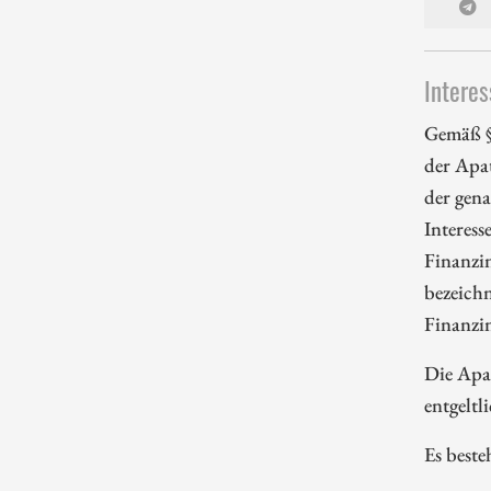
Interes
Gemäß §
der Apa
der gena
Interess
Finanzi
bezeichn
Finanzi
Die Apa
entgeltl
Es beste