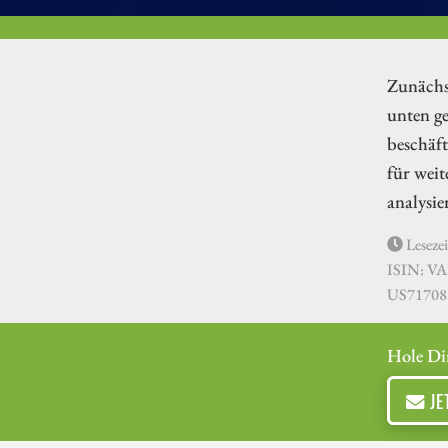
Zunächs
unten g
beschäft
für weit
analysi
Lesezei
ISIN: V
US71708
Hole Di
JE