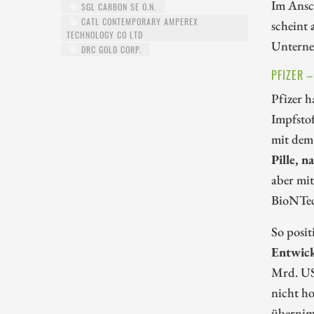
Im Ansch
SGL CARBON SE O.N.
CATL CONTEMPORARY AMPEREX
scheint
TECHNOLOGY CO LTD
Untern
DRC GOLD CORP.
PFIZER 
Pfizer h
Impfstof
mit dem
Pille, 
aber mi
BioNTech
So posit
Entwick
Mrd. US
nicht h
übernim