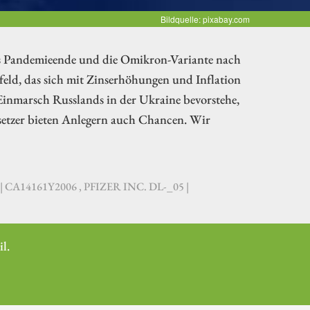
Bildquelle: pixabay.com
es Pandemieende und die Omikron-Variante nach
eld, das sich mit Zinserhöhungen und Inflation
 Einmarsch Russlands in der Ukraine bevorstehe,
cksetzer bieten Anlegern auch Chancen. Wir
CA14161Y2006 , PFIZER INC. DL-_05 |
l.