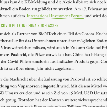
luss kam die KE-Meldung und die Aktie halbierte sich noch 
aktuell ein Boden ausgebildet zu werden
. Am 17. Februar u
ehmen auf dem
International Investment Forum
und wird dor
– COVID PILLE IN CHINA ZUGELASSEN
at sich als Partner von BioNTech einen Teil des Corona-Kuch
fhersteller litt das Unternehmen unter einer möglichen Ende
 Virus weiterleben müssen, wird auch in Zukunft Geld bei P
namens Paxlovid
, die Pfizer entwickelt hat. China hat bislang 
t der Covid-Pille erstmals ein ausländisches Produkt gegen 
 ist seit über einem Jahr nicht zugelassen.
iv die Nachricht über die Zulassung von Paxlovid ist, so schlec
lung von Vupanorsen eingestellt
wird. Mit diesem Mittel wo
D Umsatz erzielen und so sein Ziel von 15 Mrd. USD Umsatz
och genug. Trotzdem hat der Konzern weitere vielverspreche
mt ansonsten auch Firmen wie zuletzt Trillium Therapeutics 