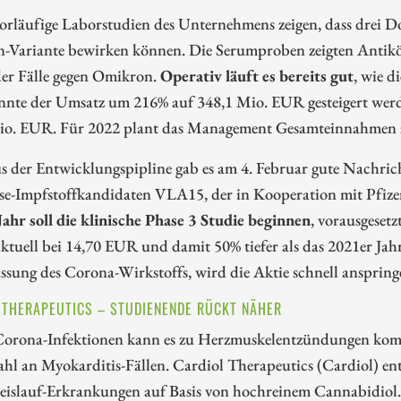
rläufige Laborstudien des Unternehmens zeigen, dass drei Do
-Variante bewirken können. Die Serumproben zeigten Antikör
der Fälle gegen Omikron.
Operativ läuft es bereits gut
, wie d
nnte der Umsatz um 216% auf 348,1 Mio. EUR gesteigert wer
io. EUR. Für 2022 plant das Management Gesamteinnahmen 
 der Entwicklungspipline gab es am 4. Februar gute Nachric
ose-Impfstoffkandidaten VLA15, der in Kooperation mit Pfize
ahr soll die klinische Phase 3 Studie beginnen
, vorausgeset
aktuell bei 14,70 EUR und damit 50% tiefer als das 2021er 
ssung des Corona-Wirkstoffs, wird die Aktie schnell anspring
 THERAPEUTICS – STUDIENENDE RÜCKT NÄHER
orona-Infektionen kann es zu Herzmuskelentzündungen komm
Zahl an Myokarditis-Fällen. Cardiol Therapeutics (Cardiol) 
eislauf-Erkrankungen auf Basis von hochreinem Cannabidiol