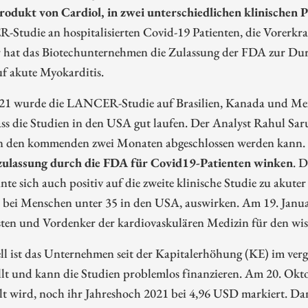
odukt von Cardiol, in zwei unterschiedlichen klinischen P
Studie an hospitalisierten Covid-19 Patienten, die Vorerkr
 hat das Biotechunternehmen die Zulassung der FDA zur Durc
f akute Myokarditis.
21 wurde die LANCER-Studie auf Brasilien, Kanada und Mexik
ss die Studien in den USA gut laufen. Der Analyst Rahul Sa
in den kommenden zwei Monaten abgeschlossen werden kann.
zulassung durch die FDA für Covid19-Patienten winken
. 
te sich auch positiv auf die zweite klinische Studie zu akute
 bei Menschen unter 35 in den USA, auswirken. Am 19. Janua
sten und Vordenker der kardiovaskulären Medizin für den wis
ell ist das Unternehmen seit der Kapitalerhöhung (KE) im v
llt und kann die Studien problemlos finanzieren. Am 20. Ok
t wird, noch ihr Jahreshoch 2021 bei 4,96 USD markiert. Dan