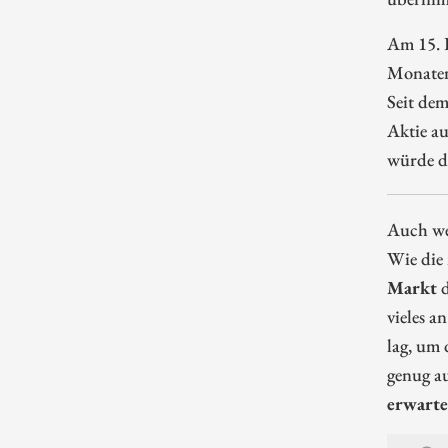
Am 15. 
Monaten
Seit dem
Aktie au
würde d
Auch wen
Wie die
Markt
d
vieles a
lag, um 
genug a
erwart