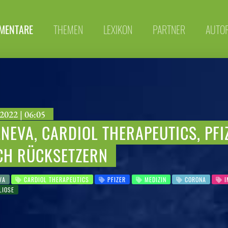
MENTARE
THEMEN
LEXIKON
PARTNER
AUTO
2022 | 06:05
NEVA, CARDIOL THERAPEUTICS, PFI
H RÜCKSETZERN
VA
CARDIOL THERAPEUTICS
PFIZER
MEDIZIN
CORONA
I
LIOSE