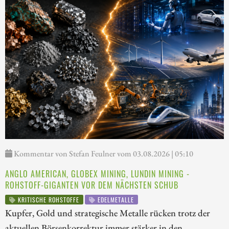
Kommentar von Stefan Feulner vom 03.08.2026 | 05:10
ANGLO AMERICAN, GLOBEX MINING, LUNDIN MINING -
ROHSTOFF-GIGANTEN VOR DEM NÄCHSTEN SCHUB
KRITISCHE ROHSTOFFE
EDELMETALLE
Kupfer, Gold und strategische Metalle rücken trotz der
aktuellen Börsenkorrektur immer stärker in den