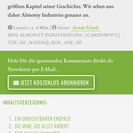
größten Kapitel seiner Geschichte. Wir sehen uns
daher Almonty Industries genauer an.
Lesezeit: ca.
4 Min.
|
Autor:
Armin Schulz
ISIN: ALMONTY INDUSTRIES INC. | CA0203987072 |
TSX: AII , NASDAQ: ALM , ASX: AII
Hole Dir die spannenden Kommentare direkt als
Newsletter per E-Mail.
JETZT KOSTENLOS ABONNIEREN
INHALTSVERZEICHNIS:
EIN UNSICHTBARER ENGPASS
DIE MINE, DIE ALLES ÄNDERT