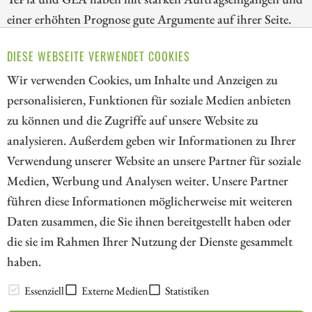
einer erhöhten Prognose gute Argumente auf ihrer Seite.
Alle drei Unternehmen verfügen über handfeste
DIESE WEBSEITE VERWENDET COOKIES
Wachstumstreiber und weiteres Kurspotenzial. Wir stellen
die Aktien näher vor.
Wir verwenden Cookies, um Inhalte und Anzeigen zu
personalisieren, Funktionen für soziale Medien anbieten
ZUM KOMMENTAR
zu können und die Zugriffe auf unsere Website zu
analysieren. Außerdem geben wir Informationen zu Ihrer
Verwendung unserer Website an unsere Partner für soziale
Medien, Werbung und Analysen weiter. Unsere Partner
// kapitalerhoehungen.de - © 2026 - Die Informationsplattform für
führen diese Informationen möglicherweise mit weiteren
Investoren und Unternehmen rund um Kapitalerhöhung, Kapitalmarkt
Daten zusammen, die Sie ihnen bereitgestellt haben oder
und Unternehmensfinanzierung
die sie im Rahmen Ihrer Nutzung der Dienste gesammelt
haben.
LEXIKON
Essenziell
Externe Medien
Statistiken