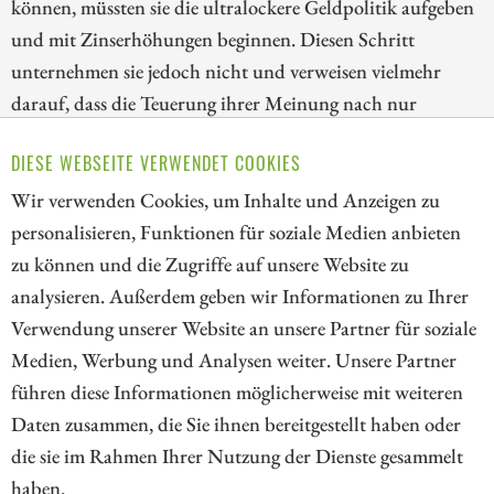
können, müssten sie die ultralockere Geldpolitik aufgeben
und mit Zinserhöhungen beginnen. Diesen Schritt
unternehmen sie jedoch nicht und verweisen vielmehr
darauf, dass die Teuerung ihrer Meinung nach nur
temporärer Natur sei. Die Profiteure von diesem
DIESE WEBSEITE VERWENDET COOKIES
defensiven Verhalten sind Aktien, Kryptowährungen und
Edelmetalle.
Wir verwenden Cookies, um Inhalte und Anzeigen zu
personalisieren, Funktionen für soziale Medien anbieten
ZUM KOMMENTAR
zu können und die Zugriffe auf unsere Website zu
analysieren. Außerdem geben wir Informationen zu Ihrer
Verwendung unserer Website an unsere Partner für soziale
Medien, Werbung und Analysen weiter. Unsere Partner
// kapitalerhoehungen.de - © 2026 - Die Informationsplattform für
führen diese Informationen möglicherweise mit weiteren
Investoren und Unternehmen rund um Kapitalerhöhung, Kapitalmarkt
Daten zusammen, die Sie ihnen bereitgestellt haben oder
und Unternehmensfinanzierung
die sie im Rahmen Ihrer Nutzung der Dienste gesammelt
haben.