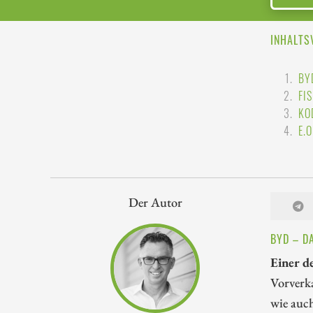
INHALTS
BY
FI
KO
E.
Der Autor
BYD – D
Einer d
Vorverka
wie auch