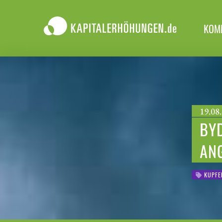
KOM
19.08.
BYD
AN
KUPFE