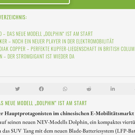
VERZEICHNIS:
D – DAS NEUE MODELL „DOLPHIN“ IST AM START
SKER – NOCH EIN NEUER PLAYER IN DER ELEKTROMOBILITÄT
DIAK COPPER – PERFEKTE KUPFER-LIEGENSCHAFT IN BRITISH COLUM
ON – DER STROMGIGANT IST WIEDER DA
AS NEUE MODELL „DOLPHIN“ IST AM START
er Hauptprotagonisten im chinesischen E-Mobilitätsmarkt
uf seinen neuen NEV-Modells Dolphin, ein kompaktes viertüri
 das SUV Tang mit dem neuen Blade-Batteriesystem (LFP-Batter