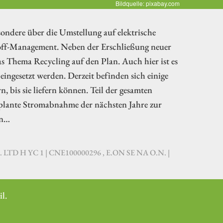
Bildquelle: pixabay.com
ondere über die Umstellung auf elektrische
off-Management. Neben der Erschließung neuer
 Thema Recycling auf den Plan. Auch hier ist es
ingesetzt werden. Derzeit befinden sich einige
, bis sie liefern können. Teil der gesamten
eplante Stromabnahme der nächsten Jahre zur
en…
LTD H YC 1 | CNE100000296 , E.ON SE NA O.N. |
l.