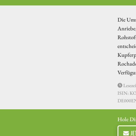
Die Umse
Anriebe
Rohstoff
entschei
Kupferpr
Rochade
Verfügu
Lesezei
ISIN: K
DE000E
Hole Di
JE