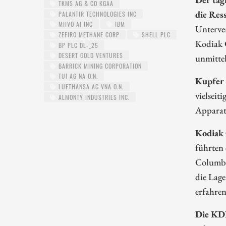
TKMS AG & CO KGAA
die Res
PALANTIR TECHNOLOGIES INC
MIIVO AI INC
IBM
Unterver
ZEFIRO METHANE CORP
SHELL PLC
Kodiak 
BP PLC DL-_25
DESERT GOLD VENTURES
unmitte
BARRICK MINING CORPORATION
TUI AG NA O.N.
Kupfer 
LUFTHANSA AG VNA O.N.
vielseit
ALMONTY INDUSTRIES INC.
Apparat
Kodiak 
führten
Columbia
die Lag
erfahre
Die KDK