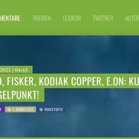
MENTARE
THEMEN
LEXIKON
PARTNER
AUTO
2021 | 04:43
, FISKER, KODIAK COPPER, E.ON: K
GELPUNKT!
R
E-MOBILITÄT
ROHSTOFFE