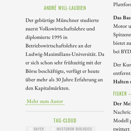
Plattfor
ANDRÉ WILL-LAUDIEN
Das Bas
Der gebürtige Münchner studierte
Motor u
zuerst Volkswirtschaftslehre und
Spitzen
diplomierte 1995 in
bietet z
Betriebswirtschaftslehre an der
bei BYD 
Ludwig-Maximilians-Universität. Da
er sich schon sehr frühzeitig mit der
Der Kur
Börse beschäftigte, verfügt er heute
entfernt
über mehr als 30 Jahre Erfahrung an
Halten 
den Kapitalmärkten.
FISKER 
Mehr zum Autor
Der Meh
Nachrich
Modell 
TAG-CLOUD
twittert
BAYER
MUSTGROW BIOLOGICS