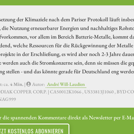
tzung der Klimaziele nach dem Pariser Protokoll läuft insbes
, die Nutzung erneuerbarer Energien und nachhaltiges Rohst
vorkommen, vor allem im Bereich Batterie-Metalle, kommt das
dend, welche Ressourcen für die Rückgewinnung der Metalle e
ojekte in der Erschließung, es wird aber noch 2-3 Jahre dauern
 werden auch die Stromkonzerne sein, denn sie müssen die g
ng stellen - und das könnte gerade für Deutschland eng werd
t: ca.
4 Min.
|
Autor:
André Will-Laudien
ODIAK COPPER CORP. | CA50012K1066 , US33813J1060 , BYD CO. 
NAG999
r die spannenden Kommentare direkt als Newsletter per E-Mai
TZT KOSTENLOS ABONNIEREN