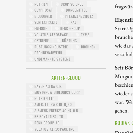
NUTRIEN
CROP SCIENCE
fragwürd
GLYPHOSAT
DÜNGEMITTEL
BIODÜNGER
PFLANZENSCHUTZ
Eigentl
SENFEXTRAKTE
KALI
Start-Up
ENERGIE
RENK GROUP
VOLATUS AEROSPACE
TKMS
brauche
GETRIEBE
RÜSTUNG
wie das 
RÜSTUNGSINDUSTRIE
DROHNEN
DROHNENABWEHR
verscho
UNBEMANNTE SYSTEME
Seit Bö
Morgan S
AKTIEN-CLOUD
beschle
BAYER AG NA O.N.
wieder s
MUSTGROW BIOLOGICS CORP.
NUTRIEN LTD
war. Wen
AMER. EL. PWR DL 6_50
gehen.
SIEMENS ENERGY AG NA O.N.
RE ROYALTIES LTD
KODIAK 
RENK GROUP AG
VOLATUS AEROSPACE INC
Der täg