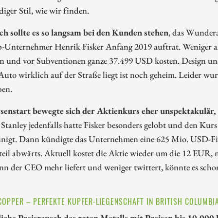
iger Stil, wie wir finden.
ich sollte es so langsam bei den Kunden stehen
, das Wunder
-Unternehmer Henrik Fisker Anfang 2019 auftrat. Weniger als
n und vor Subventionen ganze 37.499 USD kosten. Design und 
Auto wirklich auf der Straße liegt ist noch geheim. Leider 
ben.
rsenstart bewegte sich der Aktienkurs eher unspektakulär
tanley jedenfalls hatte Fisker besonders gelobt und den Kur
unigt. Dann kündigte das Unternehmen eine 625 Mio. USD-Fin
teil abwärts. Aktuell kostet die Aktie wieder um die 12 EUR,
n der CEO mehr liefert und weniger twittert, könnte es scho
COPPER – PERFEKTE KUPFER-LIEGENSCHAFT IN BRITISH COLUMBI
liche Preisrausch des roten Metalls mit Preisen bis 10.0