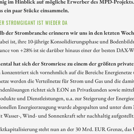
nig im Hinblick auf mögliche Erwerber des MPD-Projekts. 
s ein paar Stücke einsammeln.
DER STROMGIGANT IST WIEDER DA
lb der Strombranche erinnern wir uns in den letzten Woc
abei ist, ihre 10-jährige Konsolidierungsphase und Bodenbil
nce von +28% ist sie darüber hinaus einer der besten DAX-Wer
ntal hat sich der Stromriese zu einem der größten priva
 konzentriert sich vornehmlich auf die Bereiche Energienetz
etze werden die Verteilnetze für Strom und Gas und die dam
ndenlösungen richtet sich E.ON an Privatkunden sowie mitte
odukte und Dienstleistungen, u.a. zur Steigerung der Energiee
ionellen Energieerzeugung wurde abgespalten und unter dem N
t Wasser-, Wind- und Sonnenkraft sehr nachhaltig aufgestellt
ktkapitalisierung steht nun an der 30 Mrd. EUR Grenze, da