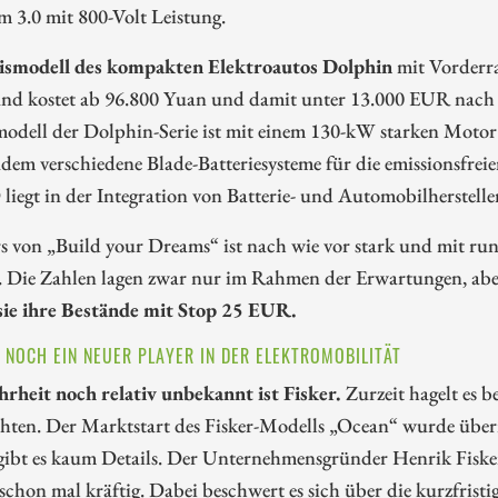
m 3.0 mit 800-Volt Leistung.
ismodell des kompakten Elektroautos Dolphin
mit Vorderr
nd kostet ab 96.800 Yuan und damit unter 13.000 EUR nach 
modell der Dolphin-Serie ist mit einem 130-kW starken Motor
udem verschiedene Blade-Batteriesysteme für die emissionsfreie
liegt in der Integration von Batterie- und Automobilherstelle
s von „Build your Dreams“ ist nach wie vor stark und mit r
. Die Zahlen lagen zwar nur im Rahmen der Erwartungen, aber 
sie ihre Bestände mit Stop 25 EUR.
– NOCH EIN NEUER PLAYER IN DER ELEKTROMOBILITÄT
rheit noch relativ unbekannt ist Fisker.
Zurzeit hagelt es b
ten. Der Marktstart des Fisker-Modells „Ocean“ wurde überr
gibt es kaum Details. Der Unternehmensgründer Henrik Fisker
 schon mal kräftig. Dabei beschwert es sich über die kurzfristi