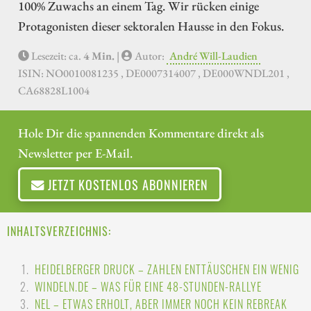
100% Zuwachs an einem Tag. Wir rücken einige
Protagonisten dieser sektoralen Hausse in den Fokus.
Lesezeit: ca.
4 Min.
|
Autor:
André Will-Laudien
ISIN: NO0010081235 , DE0007314007 , DE000WNDL201 ,
CA68828L1004
Hole Dir die spannenden Kommentare direkt als
Newsletter per E-Mail.
JETZT KOSTENLOS ABONNIEREN
INHALTSVERZEICHNIS:
HEIDELBERGER DRUCK – ZAHLEN ENTTÄUSCHEN EIN WENIG
WINDELN.DE – WAS FÜR EINE 48-STUNDEN-RALLYE
NEL – ETWAS ERHOLT, ABER IMMER NOCH KEIN REBREAK