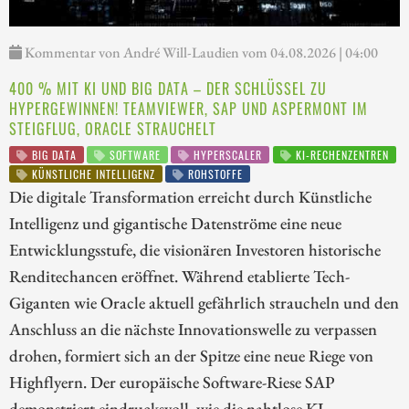
Kommentar von André Will-Laudien vom 04.08.2026 | 04:00
400 % MIT KI UND BIG DATA – DER SCHLÜSSEL ZU
HYPERGEWINNEN! TEAMVIEWER, SAP UND ASPERMONT IM
STEIGFLUG, ORACLE STRAUCHELT
BIG DATA
SOFTWARE
HYPERSCALER
KI-RECHENZENTREN
KÜNSTLICHE INTELLIGENZ
ROHSTOFFE
Die digitale Transformation erreicht durch Künstliche
Intelligenz und gigantische Datenströme eine neue
Entwicklungsstufe, die visionären Investoren historische
Renditechancen eröffnet. Während etablierte Tech-
Giganten wie Oracle aktuell gefährlich straucheln und den
Anschluss an die nächste Innovationswelle zu verpassen
drohen, formiert sich an der Spitze eine neue Riege von
Highflyern. Der europäische Software-Riese SAP
demonstriert eindrucksvoll, wie die nahtlose KI-