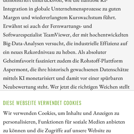
Integration in globale Unternehmensprozesse zu guten
Margen und wiedererlangtem Kurswachstum führt.
Erwähnt sei auch der Fernwartungs- und
Softwarespezialist TeamViewer, der mit hochentwickelten
Big-Data-Analysen versucht, die industrielle Effizienz auf
ein neues Rekordniveau zu heben. Als absoluter
Geheimfavorit fasziniert zudem die Rohstoff-Plattform
Aspermont, die ihre historisch gewachsenen Datenschätze
mittels KI monetarisiert und damit vor einer spürbaren
Neubewertung steht. Wer jetzt die richtigen Weichen stellt
und auf datengetriebene Vorreiter setzt, sichert sich einen
DIESE WEBSEITE VERWENDET COOKIES
niedrigen Einstieg zu interessanten Turnaround-
Kandidaten. Der Schlüssel liegt im richtigen Timing.
Wir verwenden Cookies, um Inhalte und Anzeigen zu
personalisieren, Funktionen für soziale Medien anbieten
ZUM KOMMENTAR
zu können und die Zugriffe auf unsere Website zu