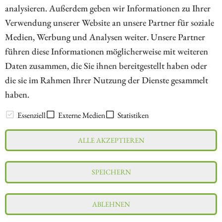
analysieren. Außerdem geben wir Informationen zu Ihrer
Verwendung unserer Website an unsere Partner für soziale
Medien, Werbung und Analysen weiter. Unsere Partner
// kapitalerhoehungen.de - © 2026 - Die Informationsplattform für
führen diese Informationen möglicherweise mit weiteren
Investoren und Unternehmen rund um Kapitalerhöhung, Kapitalmarkt
Daten zusammen, die Sie ihnen bereitgestellt haben oder
und Unternehmensfinanzierung
die sie im Rahmen Ihrer Nutzung der Dienste gesammelt
haben.
LEXIKON
Essenziell
Externe Medien
Statistiken
ALLE AKZEPTIEREN
Impressum
Datenschutz
Interessenskonflikt & Risikohinweis
SPEICHERN
Nutzungsbedingungen
Cookie-Einstellungen
ABLEHNEN