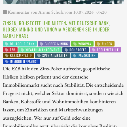
Kommentar von Armin Schulz vom 10.07.2026 | 05:20
ZINSEN, ROHSTOFFE UND MIETEN: MIT DEUTSCHE BANK,
GLOBEX MINING UND VONOVIA VERDIENEN SIE IN JEDER
MARKTPHASE
DEUTSCHE BANK
GLOBEX MINING
VONOVIA
ZINSEN
EZB
WEALTH-MANAGEMENT
ROHSTOFFE
EDELEMETALLE
BASISMETALLE
SPEZIALMETALLE
IMMOBILIEN
IMMOBILIENMARKT
Die EZB hält den Zins-Poker aufrecht, geopolitische
Risiken bleiben präsent und der deutsche
Immobilienmarkt sucht nach Stabilität. Die entscheidende
Frage ist nicht, welcher Sektor dominiert, sondern wie sich
Banken, Rohstoffe und Wohnimmobilien kombinieren
lassen, um Zinsrisiken und Marktschwankungen
auszugleichen. Wer nur auf Gold oder eine
Immobilienrallye setzt, übersieht die komplexe Realität: