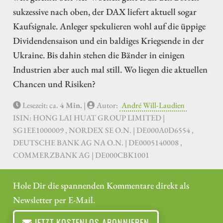
sukzessive nach oben, der DAX liefert aktuell sogar
Kaufsignale. Anleger spekulieren wohl auf die üppige
Dividendensaison und ein baldiges Kriegsende in der
Ukraine. Bis dahin stehen die Bänder in einigen
Industrien aber auch mal still. Wo liegen die aktuellen
Chancen und Risiken?
Lesezeit: ca.
4 Min.
|
Autor:
André Will-Laudien
ISIN: HONG LAI HUAT GROUP LIMITED |
SG1EE1000009 , NORDEX SE O.N. | DE000A0D6554 ,
DEUTSCHE BANK AG NA O.N. | DE0005140008 ,
COMMERZBANK AG | DE000CBK1001
Hole Dir die spannenden Kommentare direkt als
Newsletter per E-Mail.
JETZT KOSTENLOS ABONNIEREN