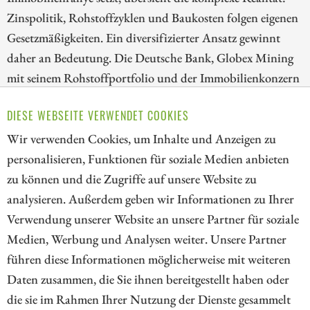
Zinspolitik, Rohstoffzyklen und Baukosten folgen eigenen
Gesetzmäßigkeiten. Ein diversifizierter Ansatz gewinnt
daher an Bedeutung. Die Deutsche Bank, Globex Mining
mit seinem Rohstoffportfolio und der Immobilienkonzern
Vonovia stehen exemplarisch für diese drei Säulen und
DIESE WEBSEITE VERWENDET COOKIES
lassen sich gezielt als Basis für ein ausgewogenes Portfolio
nutzen.
Wir verwenden Cookies, um Inhalte und Anzeigen zu
personalisieren, Funktionen für soziale Medien anbieten
ZUM KOMMENTAR
zu können und die Zugriffe auf unsere Website zu
analysieren. Außerdem geben wir Informationen zu Ihrer
Verwendung unserer Website an unsere Partner für soziale
Medien, Werbung und Analysen weiter. Unsere Partner
// kapitalerhoehungen.de - © 2026 - Die Informationsplattform für
führen diese Informationen möglicherweise mit weiteren
Investoren und Unternehmen rund um Kapitalerhöhung, Kapitalmarkt
Daten zusammen, die Sie ihnen bereitgestellt haben oder
und Unternehmensfinanzierung
die sie im Rahmen Ihrer Nutzung der Dienste gesammelt