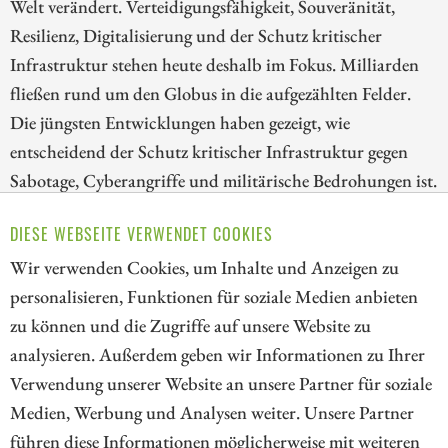
Welt verändert. Verteidigungsfähigkeit, Souveränität,
Resilienz, Digitalisierung und der Schutz kritischer
Infrastruktur stehen heute deshalb im Fokus. Milliarden
fließen rund um den Globus in die aufgezählten Felder.
Die jüngsten Entwicklungen haben gezeigt, wie
entscheidend der Schutz kritischer Infrastruktur gegen
Sabotage, Cyberangriffe und militärische Bedrohungen ist.
Von diesen Entwicklungen profitiert das kanadische
DIESE WEBSEITE VERWENDET COOKIES
Defense-Tech-Unternehmen Volatus Aerospace. Analysten
Wir verwenden Cookies, um Inhalte und Anzeigen zu
machen eine deutliche Unterbewertung der Aktie aus.
personalisieren, Funktionen für soziale Medien anbieten
ZUM KOMMENTAR
zu können und die Zugriffe auf unsere Website zu
analysieren. Außerdem geben wir Informationen zu Ihrer
Verwendung unserer Website an unsere Partner für soziale
Medien, Werbung und Analysen weiter. Unsere Partner
// kapitalerhoehungen.de - © 2026 - Die Informationsplattform für
führen diese Informationen möglicherweise mit weiteren