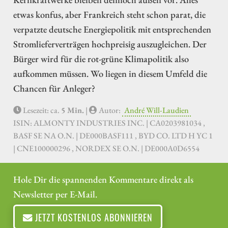
etwas konfus, aber Frankreich steht schon parat, die
verpatzte deutsche Energiepolitik mit entsprechenden
Stromlieferverträgen hochpreisig auszugleichen. Der
Bürger wird für die rot-grüne Klimapolitik also
aufkommen müssen. Wo liegen in diesem Umfeld die
Chancen für Anleger?
Lesezeit: ca.
5 Min.
|
Autor:
André Will-Laudien
ISIN: ALMONTY INDUSTRIES INC. | CA0203981034 ,
BASF SE NA O.N. | DE000BASF111 , BYD CO. LTD H YC 1
| CNE100000296 , NORDEX SE O.N. | DE000A0D6554
Hole Dir die spannenden Kommentare direkt als
Newsletter per E-Mail.
JETZT KOSTENLOS ABONNIEREN