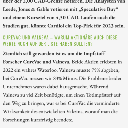
über der 2,00 CAD-Grenze notieren. Die Analysten von
Leede, Jones & Gable votieren mit „Speculative Buy“
und einem Kursziel von 4,50 CAD. Laufen auch die
Studien gut, könnte Cardiol ein Top-Pick für 2023 sein.
CUREVAC UND VALNEVA – WARUM AKTIONÄRE AUCH DIESE
WERTE NOCH AUF DER LISTE HABEN SOLLTEN?
Ziemlich still geworden ist es um die Impfstoff-
Forscher CureVac und Valneva.
Beide Aktien erlebten in
2022 ein wahres Waterloo. Valneva musste 75% abgeben,
bei CureVac messen wir 83% Minus. Die Probleme beider
Unternehmen waren dabei hausgemacht. Während
Valneva zu viel Zeit benötigte, um einen Totimpfstoff auf
den Weg zu bringen, war es bei CureVac die verminderte
Wirksamkeit des entwickelten Vakzins, worauf man die
Forschungen kurzfristig beendete.