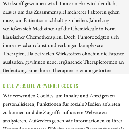
Wirkstoff gewonnen wird. Immer mehr wird deutlich,
dass es um das Zusammenspiel mehrerer Faktoren gehen
muss, um Patienten nachhaltig zu heilen. Jahrelang
verließen sich Mediziner auf die Chemiekeule in Form
klassischer Chemotherapien. Doch Tumore zeigten sich
immer wieder robust und verlangen komplexere
Therapien. Da bei vielen Wirkstoffen ohnehin die Patente
auslaufen, gewinnen neue, ergänzende Therapieformen an
Bedeutung. Eine dieser Therapien setzt am gestörten
Energiestoffwechsel der Krebszellen an und verspricht
DIESE WEBSEITE VERWENDET COOKIES
Fortschritt. Wir beleuchten den Markt und stellen ein
spannendes Biotech vor, das nur wenige Experten kennen.
Wir verwenden Cookies, um Inhalte und Anzeigen zu
personalisieren, Funktionen für soziale Medien anbieten
ZUM KOMMENTAR
zu können und die Zugriffe auf unsere Website zu
analysieren. Außerdem geben wir Informationen zu Ihrer
Verwendung unserer Website an unsere Partner für soziale