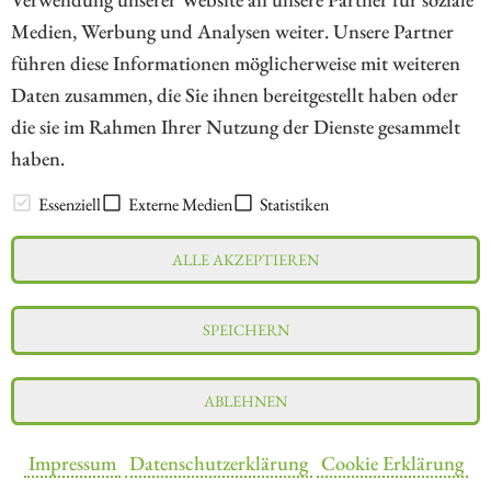
Medien, Werbung und Analysen weiter. Unsere Partner
// kapitalerhoehungen.de - © 2026 - Die Informationsplattform für
führen diese Informationen möglicherweise mit weiteren
Investoren und Unternehmen rund um Kapitalerhöhung, Kapitalmarkt
Daten zusammen, die Sie ihnen bereitgestellt haben oder
und Unternehmensfinanzierung
die sie im Rahmen Ihrer Nutzung der Dienste gesammelt
haben.
LEXIKON
Essenziell
Externe Medien
Statistiken
ALLE AKZEPTIEREN
Impressum
Datenschutz
Interessenskonflikt & Risikohinweis
SPEICHERN
Nutzungsbedingungen
Cookie-Einstellungen
ABLEHNEN
Impressum
Datenschutzerklärung
Cookie Erklärung