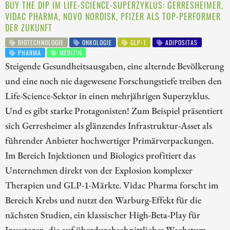
BUY THE DIP IM LIFE-SCIENCE-SUPERZYKLUS: GERRESHEIMER,
VIDAC PHARMA, NOVO NORDISK, PFIZER ALS TOP-PERFORMER
DER ZUKUNFT
BIOTECHNOLOGIE
ONKOLOGIE
GLP-1
ADIPOSITAS
PHARMA
MEDIZIN
Steigende Gesundheitsausgaben, eine alternde Bevölkerung
und eine noch nie dagewesene Forschungstiefe treiben den
Life-Science-Sektor in einen mehrjährigen Superzyklus.
Und es gibt starke Protagonisten! Zum Beispiel präsentiert
sich Gerresheimer als glänzendes Infrastruktur-Asset als
führender Anbieter hochwertiger Primärverpackungen.
Im Bereich Injektionen und Biologics profitiert das
Unternehmen direkt von der Explosion komplexer
Therapien und GLP-1-Märkte. Vidac Pharma forscht im
Bereich Krebs und nutzt den Warburg-Effekt für die
nächsten Studien, ein klassischer High-Beta-Play für
Investoren, die auf überdurchschnittliches Wachstum