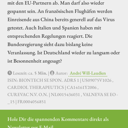
mit den EU-Partnern ab. Man darf also wieder
gespannt sein. An französischen Flughäfen werden
Einreisende aus China bereits generell auf das Virus
getestet. Auch Italien und Spanien haben mit
entsprechenden Regelungen reagiert. Die
Bundesregierung sieht dazu bislang keine
Veranlassung. Ist Deutschland wieder zu langsam oder
ist Besonnenheit angesagt?
Lesezeit: ca.
5 Min.
|
Autor:
André Will-Laudien
ISIN: BIONTECH SE SPON. ADRS 1 | US09075V1026 ,
CARDIOL THERAPEUTICS | CA14161Y2006 ,
CUREVAC N.V. O.N. | NL0015436031 , VALNEVA SE EO -
_15 | FR0004056851
Hole Dir die spannenden Kommentare direkt als
Newsletter per E-Mail.