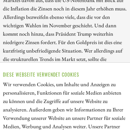
die Inflation die Zinsen noch in diesem Jahr erhöhen muss.
Allerdings bezweifeln ebenso viele, dass die vor den
wichtigen Wahlen im November geschieht. Und dann
kommt noch hinzu, dass Präsident Trump weiterhin
niedrigere Zinsen fordert. Für den Goldpreis ist dies eine
kurzfristig unbefriedigende Situation. Wer allerdings auf
die strukturellen Trends im Markt setzt, sollte die
Korrektur bei den Goldaktien nutzen. Wir blicken deshalb
DIESE WEBSEITE VERWENDET COOKIES
heute auf die Papiere von Kinross Gold, Lahontan Gold
Wir verwenden Cookies, um Inhalte und Anzeigen zu
und AngloGold Ashanti!
personalisieren, Funktionen für soziale Medien anbieten
ZUM KOMMENTAR
zu können und die Zugriffe auf unsere Website zu
analysieren. Außerdem geben wir Informationen zu Ihrer
Verwendung unserer Website an unsere Partner für soziale
Medien, Werbung und Analysen weiter. Unsere Partner