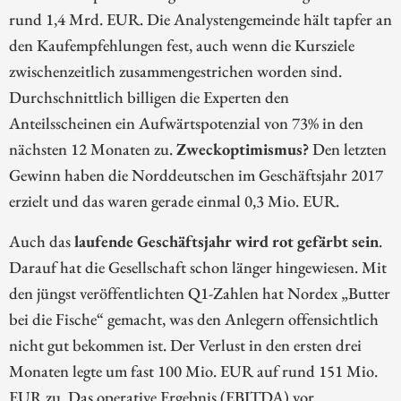
rund 1,4 Mrd. EUR. Die Analystengemeinde hält tapfer an
den Kaufempfehlungen fest, auch wenn die Kursziele
zwischenzeitlich zusammengestrichen worden sind.
Durchschnittlich billigen die Experten den
Anteilsscheinen ein Aufwärtspotenzial von 73% in den
nächsten 12 Monaten zu.
Zweckoptimismus?
Den letzten
Gewinn haben die Norddeutschen im Geschäftsjahr 2017
erzielt und das waren gerade einmal 0,3 Mio. EUR.
Auch das
laufende Geschäftsjahr wird rot gefärbt sein
.
Darauf hat die Gesellschaft schon länger hingewiesen. Mit
den jüngst veröffentlichten Q1-Zahlen hat Nordex „Butter
bei die Fische“ gemacht, was den Anlegern offensichtlich
nicht gut bekommen ist. Der Verlust in den ersten drei
Monaten legte um fast 100 Mio. EUR auf rund 151 Mio.
EUR zu. Das operative Ergebnis (EBITDA) vor