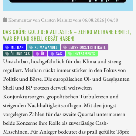
Kommentar von Carsten Mainitz vom 06.08.2026 | 04:50
DAS GRÜNE GOLD DER ALTLASTEN – ZEFIRO METHANE ERNTET,
WAS BP UND SHELL GESÄT HABEN!
METHAN
KLIMAWANDEL
EMISSIONSZERTIFIKATE
ÖL UND GAS
ÖL
GAS
INVESTMENTS
Unsichtbar, hochgefährlich für das Klima und streng
reguliert. Methan rückt immer stärker in den Fokus von
Politik und Börse. Die europäischen Öl- und Gasgiganten
Shell und BP trotzen derweil weltweiten
Konjunktursorgen, geopolitischen Turbulenzen und
steigenden Nachhaltigkeitsauflagen. Mit den jüngst
vorgelegten Zahlen für das zweite Quartal untermauern
beide Konzerne ihre Rolle als zuverlässige Cash-
Maschinen. Für Anleger bedeutet das prall gefüllte Töpfe