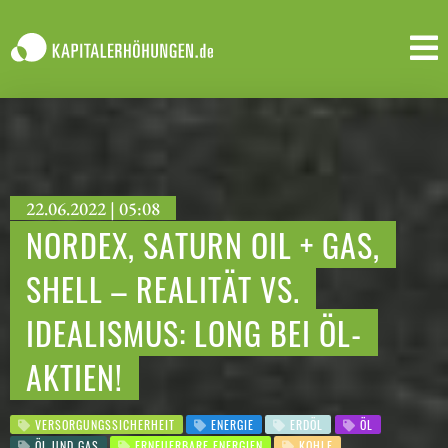
22.06.2022 | 05:08
NORDEX, SATURN OIL + GAS,
SHELL – REALITÄT VS.
IDEALISMUS: LONG BEI ÖL-
AKTIEN!
VERSORGUNGSSICHERHEIT
ENERGIE
ERDÖL
ÖL
ÖL UND GAS
ERNEUERBARE ENERGIEN
KOHLE