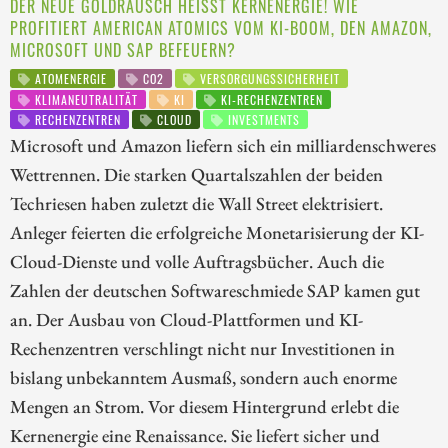
DER NEUE GOLDRAUSCH HEISST KERNENERGIE! WIE P
ROFITIERT AMERICAN ATOMICS VOM KI-BOOM, DEN AMAZON, M
ICROSOFT UND SAP BEFEUERN?
ATOMENERGIE
CO2
VERSORGUNGSSICHERHEIT
KLIMANEUTRALITÄT
KI
KI-RECHENZENTREN
RECHENZENTREN
CLOUD
INVESTMENTS
Microsoft und Amazon liefern sich ein milliardenschweres
Wettrennen. Die starken Quartalszahlen der beiden
Techriesen haben zuletzt die Wall Street elektrisiert.
Anleger feierten die erfolgreiche Monetarisierung der KI-
Cloud-Dienste und volle Auftragsbücher. Auch die
Zahlen der deutschen Softwareschmiede SAP kamen gut
an. Der Ausbau von Cloud-Plattformen und KI-
Rechenzentren verschlingt nicht nur Investitionen in
bislang unbekanntem Ausmaß, sondern auch enorme
Mengen an Strom. Vor diesem Hintergrund erlebt die
Kernenergie eine Renaissance. Sie liefert sicher und