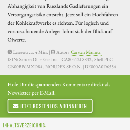
Abhängigkeit von Russlands Gaslieferungen ein
Versorgungsrisiko entsteht. Jetzt soll ein Hochfahren
der Kohlekraftwerke es richten. Für logisch und
vorausschauende Anleger lohnt sich der Blick auf
Ölwerte.
Lesezeit: ca.
4 Min.
|
Autor:
Carsten Mainitz
ISIN: Saturn Oil + Gas Inc. | CA80412L8832 , Shell PLC |
GB00BP6MXD84 , NORDEX SE O.N. | DE000A0D6554
Hole Dir die spannenden Kommentare direkt als
Newsletter per E-Mail.
JETZT KOSTENLOS ABONNIEREN
INHALTSVERZEICHNIS: