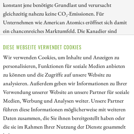
konstant jene benötigte Grundlast und verursacht
gleichzeitig nahezu keine CO₂-Emissionen. Für
Unternehmen wie American Atomics eröffnet sich damit
ein chancenreiches Marktumfeld. Die Kanadier sind
dabei, eine vertikal integrierte nordamerikanische
DIESE WEBSEITE VERWENDET COOKIES
Nuklear-Brennstofflieferkette aufzubauen und können
entscheidende Meilensteine markieren.
Wir verwenden Cookies, um Inhalte und Anzeigen zu
personalisieren, Funktionen für soziale Medien anbieten
ZUM KOMMENTAR
zu können und die Zugriffe auf unsere Website zu
analysieren. Außerdem geben wir Informationen zu Ihrer
Verwendung unserer Website an unsere Partner für soziale
Medien, Werbung und Analysen weiter. Unsere Partner
// kapitalerhoehungen.de - © 2026 - Die Informationsplattform für
führen diese Informationen möglicherweise mit weiteren
Investoren und Unternehmen rund um Kapitalerhöhung, Kapitalmarkt
Daten zusammen, die Sie ihnen bereitgestellt haben oder
und Unternehmensfinanzierung
die sie im Rahmen Ihrer Nutzung der Dienste gesammelt