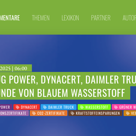
MENTARE
THEMEN
LEXIKON
PARTNER
AUTO
2025 | 06:00
G POWER, DYNACERT, DAIMLER TRU
UNDE VON BLAUEM WASSERSTOFF
POWER
DYNACERT
DAIMLER TRUCK
WASSERSTOFF
GRÜNER W
ONSZERTIFIKATE
CO2-ZERTIFIKATE
KRAFTSTOFFEINSPARUNGEN
VE