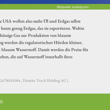
Bildquelle: pixabay.com
ie USA wollen also mehr Öl und Erdgas selbst
eute genug Erdgas, das sie exportieren. Wohin
schüssige Gas zur Produktion von blauem
ng werden die regulatorischen Hürden kleiner,
n blauem Wasserstoff. Damit werden die Preise für
hen, die auf Wasserstoff innerhalb ihres
780A1084 , Daimler Truck Holding AG |
l.