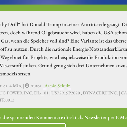
aby Drill“ hat Donald Trump in seiner Antrittsrede gesagt. D
eren, doch während Öl gebraucht wird, haben die USA schon h
Gas, wenn die Speicher voll sind? Eine Variante ist das über
off zu nutzen. Durch die nationale Energie-Notstandserkläru
Weg ebnet für Projekte, wie beispielsweise die Produktion vo
asserstoff sinken. Grund genug sich drei Unternehmen anzuse
smodels setzen.
t: ca.
4 Min.
|
Autor:
Armin Schulz
LUG POWER INC. DL-_01 | US72919P2020 , DYNACERT INC. | CA26
TR0013
r die spannenden Kommentare direkt als Newsletter per E-Mai