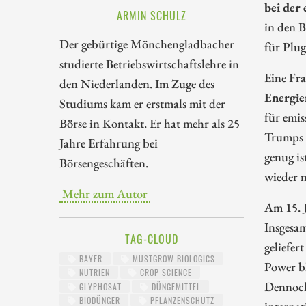
bei der
ARMIN SCHULZ
in den B
Der gebürtige Mönchengladbacher
für Plug
studierte Betriebswirtschaftslehre in
Eine Fra
den Niederlanden. Im Zuge des
Energie
Studiums kam er erstmals mit der
für emis
Börse in Kontakt. Er hat mehr als 25
Trumps n
Jahre Erfahrung bei
genug is
Börsengeschäften.
wieder m
Mehr zum Autor
Am 15. 
Insgesa
TAG-CLOUD
geliefer
BAYER
MUSTGROW BIOLOGICS
Power bl
NUTRIEN
CROP SCIENCE
Dennoch 
GLYPHOSAT
DÜNGEMITTEL
BIODÜNGER
PFLANZENSCHUTZ
internat