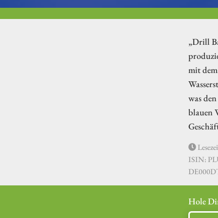
„Drill B
produzi
mit dem 
Wasserst
was den 
blauen W
Geschäft
Lesezei
ISIN: P
DE000D
Hole Di