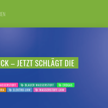
REN
CK – JETZT SCHLÄGT DIE
ASSERSTOFF
BLAUER WASSERSTOFF
ERDGAS
RRA
ELEKTRO-LKW
WASSERSTOFF-LKW