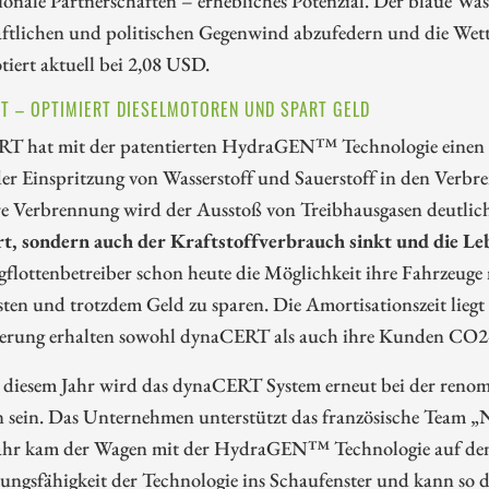
ftlichen und politischen Gegenwind abzufedern und die Wett
tiert aktuell bei 2,08 USD.
T – OPTIMIERT DIESELMOTOREN UND SPART GELD
T hat mit der patentierten HydraGEN™ Technologie einen We
der Einspritzung von Wasserstoff und Sauerstoff in den Verbr
re Verbrennung wird der Ausstoß von Treibhausgasen deutlich
rt, sondern auch der Kraftstoffverbrauch sinkt und die Le
gflottenbetreiber schon heute die Möglichkeit ihre Fahrzeug
ten und trotzdem Geld zu sparen. Die Amortisationszeit liegt 
zierung erhalten sowohl dynaCERT als auch ihre Kunden CO2
 diesem Jahr wird das dynaCERT System erneut bei der renom
en sein. Das Unternehmen unterstützt das französische Team 
ahr kam der Wagen mit der HydraGEN™ Technologie auf dem 3. 
tungsfähigkeit der Technologie ins Schaufenster und kann so