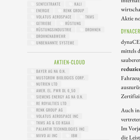
SENFEXTRAKTE
KALI
wirtscha
ENERGIE
RENK GROUP
VOLATUS AEROSPACE
TKMS
Aktie no
GETRIEBE
RÜSTUNG
RÜSTUNGSINDUSTRIE
DROHNEN
DYNACER
DROHNENABWEHR
dynaCER
UNBEMANNTE SYSTEME
mittels 
saubere
AKTIEN-CLOUD
reduzie
BAYER AG NA O.N.
Fahrzeu
MUSTGROW BIOLOGICS CORP.
NUTRIEN LTD
auszurüs
AMER. EL. PWR DL 6_50
Zertifi
SIEMENS ENERGY AG NA O.N.
RE ROYALTIES LTD
Auch in
RENK GROUP AG
VOLATUS AEROSPACE INC
vertret
TKMS AG & CO KGAA
Im Vorj
PALANTIR TECHNOLOGIES INC
MIIVO AI INC
IBM
die Leis