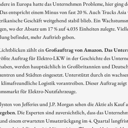
ndere in Europa hatte das Unternehmen Probleme, hier ging d
 Das entspricht einem Minus von fast 20 %. Auch Trucks Asia
ikanische Geschäft weitgehend stabil blieb. Ein Wachstumsmo
en, wo der Absatz um 17 % auf 4.035 Einheiten zulegte. Vielle
lung befindet, mehr Auftrieb geben.
ichtblicken zählt ein
Großauftrag von Amazon. Das Untern
rößte Auftrag für Elektro-LKW in der Geschichte des Unterne
haben, werden hauptsächlich in Großbritannien und Deutschl
zentren und Städten eingesetzt. Unterstützt durch ein wachse
limafreundliche Logistik vorantreiben. Dieser Auftrag zeigt 
msmarkt für Elektro-Nutzfahrzeuge.
ysten von Jefferies und J.P. Morgan sehen die Aktie als Kauf
egeben
. Die Experten sind zuversichtlich, dass das Untern
nd einem erwarteten Umsatzrückgang im 4. Quartal langfristi