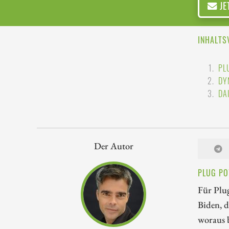
JE
INHALTS
PL
DY
DA
Der Autor
PLUG PO
Für Plug
Biden, d
woraus 