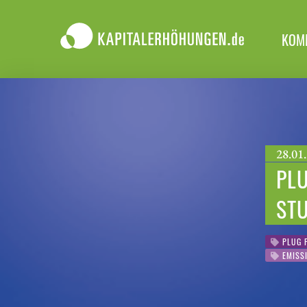
KOM
28.01.
PLU
ST
PLUG 
EMISSI