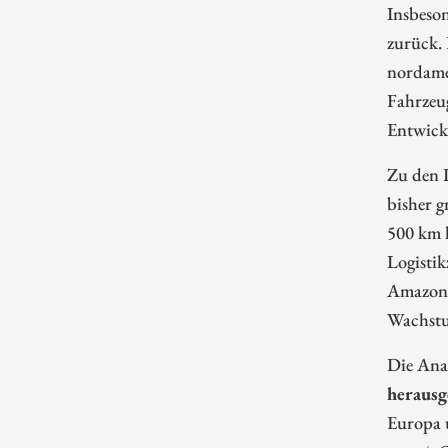
Insbeso
zurück.
nordamer
Fahrzeug
Entwick
Zu den L
bisher g
500 km 
Logistik
Amazon k
Wachstu
Die Anal
herausg
Europa u