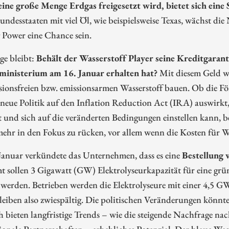
 eine große Menge Erdgas freigesetzt wird, bietet sich eine
undesstaaten mit viel Öl, wie beispielsweise Texas, wächst d
 Power eine Chance sein.
ge bleibt:
Behält der Wasserstoff Player seine Kreditgaran
ministerium am 16. Januar erhalten hat?
Mit diesem Geld w
sionsfreien bzw. emissionsarmen Wasserstoff bauen. Ob die Fö
eue Politik auf den Inflation Reduction Act (IRA) auswirkt,
t und sich auf die veränderten Bedingungen einstellen kann, b
ehr in den Fokus zu rücken, vor allem wenn die Kosten für Wa
Januar verkündete das Unternehmen, dass es eine
Bestellung
mt sollen 3 Gigawatt (GW) Elektrolyseurkapazität für eine 
t werden. Betrieben werden die Elektrolyseure mit einer 4,5 
eiben also zwiespältig. Die politischen Veränderungen könnt
bieten langfristige Trends – wie die steigende Nachfrage n
ionale Partnerschaften – erhebliches Potenzial. Der blaue Wa