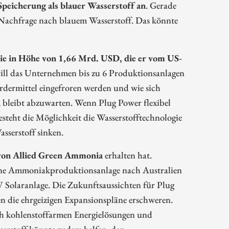
 Speicherung als blauer Wasserstoff an
. Gerade
ie Nachfrage nach blauem Wasserstoff. Das könnte
tie in Höhe von 1,66 Mrd. USD, die er vom US-
ill das Unternehmen bis zu 6 Produktionsanlagen
rdermittel eingefroren werden und wie sich
 bleibt abzuwarten. Wenn Plug Power flexibel
esteht die Möglichkeit die Wasserstofftechnologie
sserstoff sinken.
 von Allied Green Ammonia
erhalten hat.
grüne Ammoniakproduktionsanlage nach Australien
GW Solaranlage. Die Zukunftsaussichten für Plug
en die ehrgeizigen Expansionspläne erschweren.
ach kohlenstoffarmen Energielösungen und
sserstoff könnte zudem helfen, den