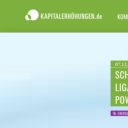
KOM
07.12.
SCH
LIG
PO
ENERG