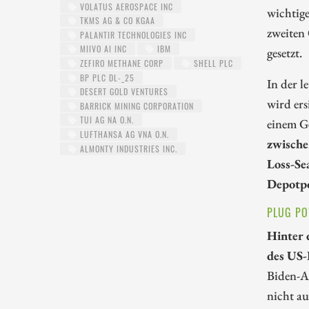
VOLATUS AEROSPACE INC
wichtig
TKMS AG & CO KGAA
zweiten 
PALANTIR TECHNOLOGIES INC
MIIVO AI INC
IBM
gesetzt.
ZEFIRO METHANE CORP
SHELL PLC
BP PLC DL-_25
In der 
DESERT GOLD VENTURES
wird ers
BARRICK MINING CORPORATION
TUI AG NA O.N.
einem Ge
LUFTHANSA AG VNA O.N.
zwische
ALMONTY INDUSTRIES INC.
Loss-Sea
Depotpo
PLUG PO
Hinter 
des US-
Biden-Ad
nicht au