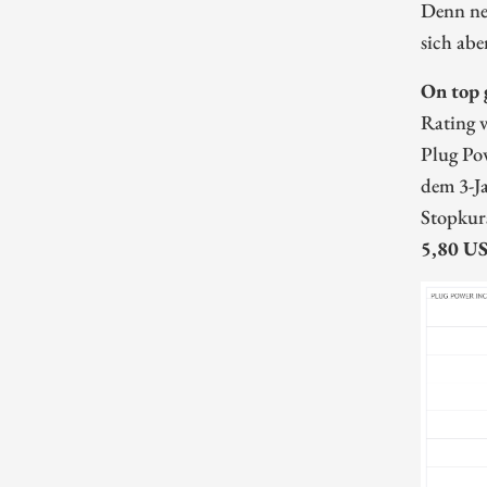
Denn neb
sich abe
On top 
Rating 
Plug Pow
dem 3-Ja
Stopkur
5,80 US