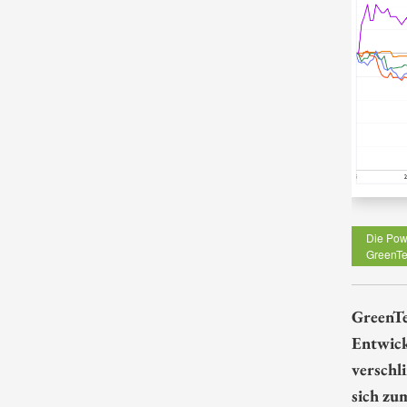
Die Powe
GreenTe
GreenTe
Entwick
verschl
sich zu