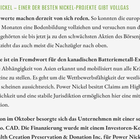
ICKEL – EINER DER BESTEN NICKEL-PROJEKTE GIBT VOLLGAS
ewerte machen derzeit von sich reden.
So konnten die europä
 3 Monaten eine Bodenbildung vollziehen und versuchen nun 
 gehörten sie bis jetzt ja zu den schwächsten Aktien des Bör
zieht das auch meist die Nachzügler nach oben.
se ist ein Fremdwort für den kanadischen Batteriemetall-E
 Abhängigkeit von Asien erkannt und mobilisiert nun alle Kräf
eine zu stellen. Es geht um die Wettbewerbsfähigkeit der west
 scheinen aussichtsreich. Power Nickel besitzt Claims am Hi
chkeit und eine stabile Jurisdiktion ermöglichen hier eine mitt
ion.
on im Oktober besorgte sich das Unternehmen mit einer s
o. CAD. Die Finanzierung wurde mit einem Investoren-Ko
lth Creation Preservation & Donation Inc. für Power Ni