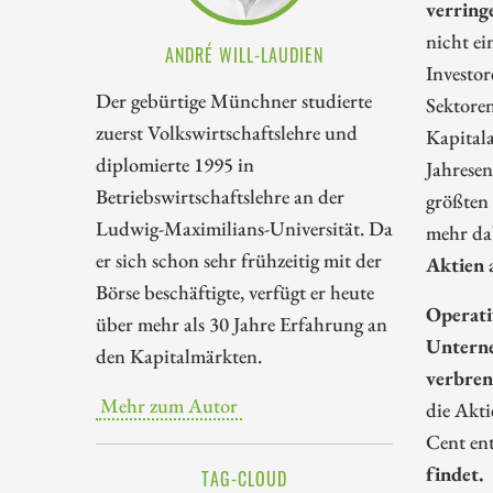
verring
nicht ei
ANDRÉ WILL-LAUDIEN
Investo
Der gebürtige Münchner studierte
Sektore
zuerst Volkswirtschaftslehre und
Kapital
diplomierte 1995 in
Jahrese
Betriebswirtschaftslehre an der
größten
Ludwig-Maximilians-Universität. Da
mehr dab
er sich schon sehr frühzeitig mit der
Aktien 
Börse beschäftigte, verfügt er heute
Operati
über mehr als 30 Jahre Erfahrung an
Unterne
den Kapitalmärkten.
verbren
Mehr zum Autor
die Akti
Cent en
findet.
TAG-CLOUD