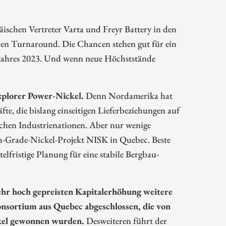
ischen Vertreter Varta und Freyr Battery in den
den Turnaround. Die Chancen stehen gut für ein
senjahres 2023. Und wenn neue Höchststände
xplorer Power-Nickel.
Denn Nordamerika hat
te, die bislang einseitigen Lieferbeziehungen auf
lichen Industrienationen. Aber nur wenige
gh-Grade-Nickel-Projekt NISK in Quebec. Beste
elfristige Planung für eine stabile Bergbau-
ehr hoch gepreisten Kapitalerhöhung weitere
nsortium aus Quebec abgeschlossen, die von
ckel gewonnen wurden.
Desweiteren führt der