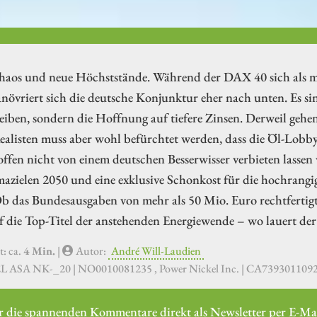
haos und neue Höchststände. Während der DAX 40 sich als mit
anövriert sich die deutsche Konjunktur eher nach unten. Es si
eiben, sondern die Hoffnung auf tiefere Zinsen. Derweil gehe
alisten muss aber wohl befürchtet werden, dass die Öl-Lobby
ffen nicht von einem deutschen Besserwisser verbieten lassen
azielen 2050 und eine exklusive Schonkost für die hochrangi
b das Bundesausgaben von mehr als 50 Mio. Euro rechtfertigt
f die Top-Titel der anstehenden Energiewende – wo lauert der
t: ca.
4 Min.
|
Autor:
André Will-Laudien
L ASA NK-_20 | NO0010081235 , Power Nickel Inc. | CA7393011
r die spannenden Kommentare direkt als Newsletter per E-Mai