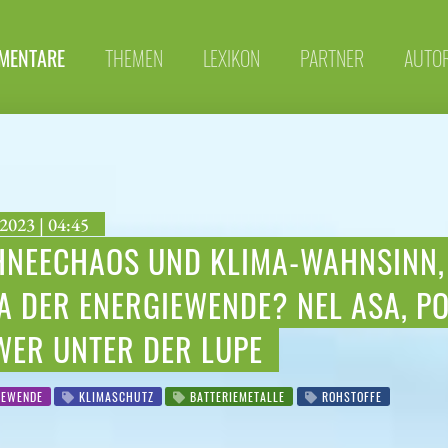
MENTARE
THEMEN
LEXIKON
PARTNER
AUTO
2023 | 04:45
NEECHAOS UND KLIMA-WAHNSINN, 
A DER ENERGIEWENDE? NEL ASA, P
WER UNTER DER LUPE
IEWENDE
KLIMASCHUTZ
BATTERIEMETALLE
ROHSTOFFE