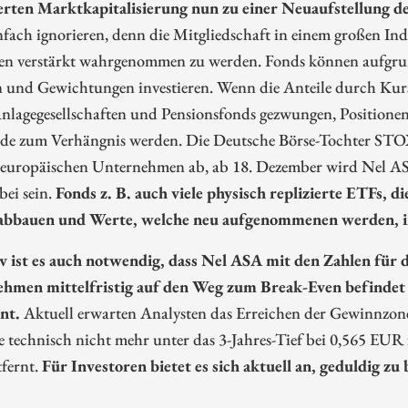
erten Marktkapitalisierung nun zu einer Neuaufstellung d
nfach ignorieren, denn die Mitgliedschaft in einem großen Ind
ren verstärkt wahrgenommen zu werden. Fonds können aufgrun
n und Gewichtungen investieren. Wenn die Anteile durch Kurs
anlagegesellschaften und Pensionsfonds gezwungen, Positione
nde zum Verhängnis werden. Die Deutsche Börse-Tochter STOX
 europäischen Unternehmen ab, ab 18. Dezember wird Nel ASA
ei sein.
Fonds z. B. auch viele physisch replizierte ETFs, 
abbauen und Werte, welche neu aufgenommenen werden, im 
v ist es auch notwendig, dass Nel ASA mit den Zahlen für di
hmen mittelfristig auf den Weg zum Break-Even befindet 
nt.
Aktuell erwarten Analysten das Erreichen der Gewinnzone n
e technisch nicht mehr unter das 3-Jahres-Tief bei 0,565 EUR
tfernt.
Für Investoren bietet es sich aktuell an, geduldig z