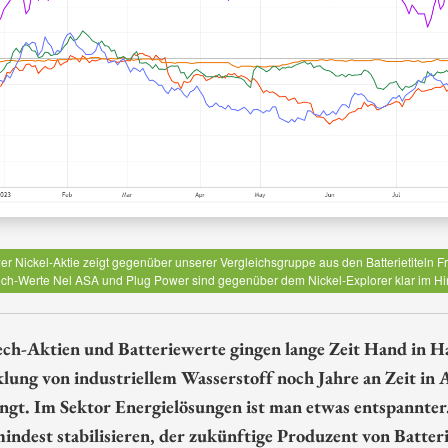
r Nickel-Aktie zeigt gegenüber unserer Vergleichsgruppe aus den Batterietiteln Fr
ch-Werte Nel ASA und Plug Power sind gegenüber dem Nickel-Explorer klar im Hinte
ch-Aktien und Batteriewerte gingen lange Zeit Hand in Han
lung von industriellem Wasserstoff noch Jahre an Zeit in
ingt. Im Sektor Energielösungen ist man etwas entspannter
mindest stabilisieren, der zukünftige Produzent von Batter