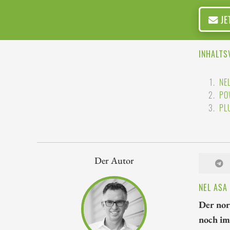
JE
INHALTS
NE
PO
PL
Der Autor
NEL ASA
Der nor
noch im