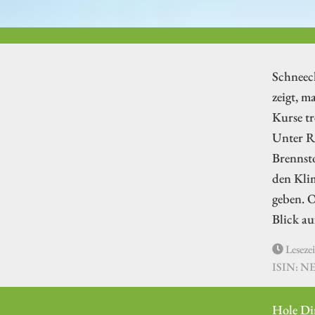
Schneec
zeigt, m
Kurse tr
Unter Re
Brennsto
den Klim
geben. O
Blick au
Lesezei
ISIN: NE
Hole Di