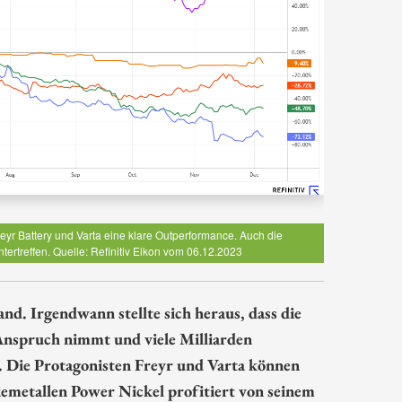
eyr Battery und Varta eine klare Outperformance. Auch die
rtreffen. Quelle: Refinitiv Eikon vom 06.12.2023
d. Irgendwann stellte sich heraus, dass die
 Anspruch nimmt und viele Milliarden
. Die Protagonisten Freyr und Varta können
iemetallen Power Nickel profitiert von seinem