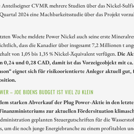
e Anteilseigner CVMR mehrere Studien über das Nickel-Sul
Quartal 2024 eine Machbarkeitsstudie über das Projekt vorzul
letzten Woche meldete Power Nickel auch seine erste Mineral
ichtlich, dass die Kanadier über insgesamt 7,2 Millionen t an
halt von 1,05 bis 1,35 % Nickel-Äquivalent verfügen.
Die Ak
n 0,24 und 0,28 CAD, damit ist das Vorzeigeobjekt mit ca
son“ eignet sich für risikoorientierte Anleger aktuell gut,
sition.
WER – JOE BIDENS BUDGET IST VIEL ZU KLEIN
dem starken Abverkauf der Plug Power-Aktie in den letzte
Finanzministeriums zur aktuellen Fördersituation klimasc
ministration geplanten Steuergutschriften für die Wasserstof
s, um die noch junge Energiebranche zu einem profitablen un