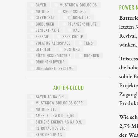
BAYER
MUSTGROW BIOLOGICS
POWER N
NUTRIEN
CROP SCIENCE
Batteri
GLYPHOSAT
DÜNGEMITTEL
BIODÜNGER
PFLANZENSCHUTZ
letzten
SENFEXTRAKTE
KALI
Revival,
ENERGIE
RENK GROUP
VOLATUS AEROSPACE
TKMS
winken, 
GETRIEBE
RÜSTUNG
RÜSTUNGSINDUSTRIE
DROHNEN
Tristes
DROHNENABWEHR
die hohe
UNBEMANNTE SYSTEME
solide B
Projekte
AKTIEN-CLOUD
Zugängli
BAYER AG NA O.N.
Produkt
MUSTGROW BIOLOGICS CORP.
NUTRIEN LTD
AMER. EL. PWR DL 6_50
Wie sch
SIEMENS ENERGY AG NA O.N.
2,75 Mi
RE ROYALTIES LTD
der Wea
RENK GROUP AG