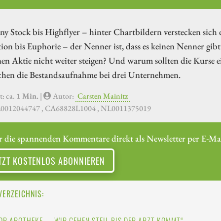
y Stock bis Highflyer – hinter Chartbildern verstecken sich 
ion bis Euphorie – der Nenner ist, dass es keinen Nenner gib
nen Aktie nicht weiter steigen? Und warum sollten die Kurse ei
hen die Bestandsaufnahme bei drei Unternehmen.
t: ca.
1 Min.
|
Autor:
Carsten Mainitz
L0012044747 , CA68828L1004 , NL0011375019
r die spannenden Kommentare direkt als Newsletter per E-Mai
TZT KOSTENLOS ABONNIEREN
VERZEICHNIS: