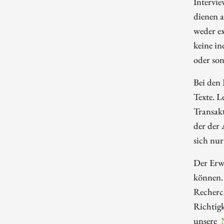
Intervie
dienen 
weder ex
keine in
oder so
Bei den 
Texte. L
Transakt
der der
sich nur
Der Erwe
können.
Recherch
Richtigk
unsere