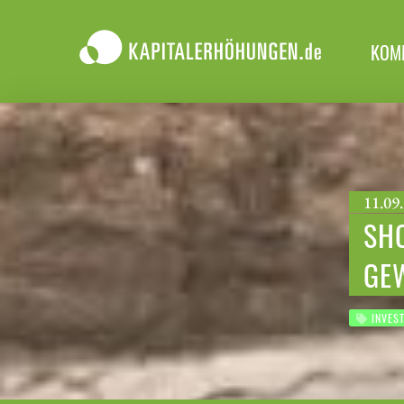
KOM
11.09.
SHO
GE
INVES