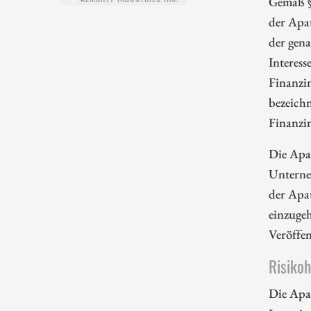
Gemäß §
der Apa
der gena
Interess
Finanzi
bezeichn
Finanzi
Die Apa
Unterne
der Apa
einzugeh
Veröffe
Risiko
Die Apa