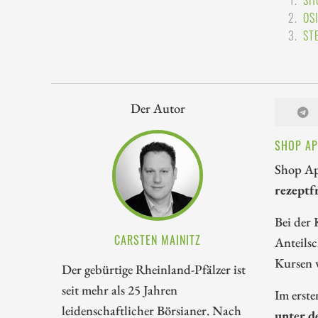
SH
OS
ST
Der Autor
SHOP AP
Shop Ap
rezeptf
Bei der
CARSTEN MAINITZ
Anteils
Kursen 
Der gebürtige Rheinland-Pfälzer ist
seit mehr als 25 Jahren
Im erst
leidenschaftlicher Börsianer. Nach
unter d