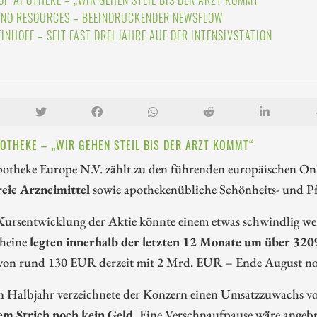
OP APOTHEKE – „WIR GEHEN STEIL BIS DER ARZT KOMMT“
INO RESOURCES – BEEINDRUCKENDER NEWSFLOW
EINHOFF – SEIT FAST DREI JAHRE AUF DER INTENSIVSTATION
OTHEKE – „WIR GEHEN STEIL BIS DER ARZT KOMMT“
otheke Europe N.V. zählt zu den führenden europäischen O
reie Arzneimittel
sowie apothekenübliche Schönheits- und Pf
 Kursentwicklung der Aktie könnte einem etwas schwindlig w
cheine
legten innerhalb der letzten 12 Monate um über 320
von rund 130 EUR derzeit mit 2 Mrd. EUR – Ende August noti
en Halbjahr verzeichnete der Konzern einen Umsatzzuwachs v
em Strich noch kein Geld.
Eine Verschnaufpause wäre angebr