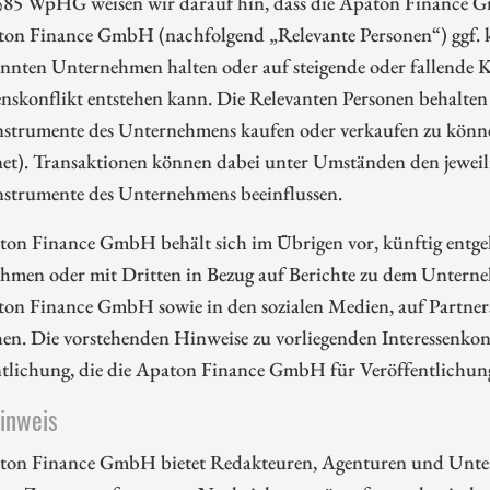
85 WpHG weisen wir darauf hin, dass die Apaton Finance G
ton Finance GmbH (nachfolgend „Relevante Personen“) ggf. k
nnten Unternehmen halten oder auf steigende oder fallende Ku
enskonflikt entstehen kann. Die Relevanten Personen behalten 
nstrumente des Unternehmens kaufen oder verkaufen zu können
et). Transaktionen können dabei unter Umständen den jeweili
nstrumente des Unternehmens beeinflussen.
ton Finance GmbH behält sich im Übrigen vor, künftig entge
hmen oder mit Dritten in Bezug auf Berichte zu dem Unterne
ton Finance GmbH sowie in den sozialen Medien, auf Partners
en. Die vorstehenden Hinweise zu vorliegenden Interessenkonf
ntlichung, die die Apaton Finance GmbH für Veröffentlichu
hinweis
ton Finance GmbH bietet Redakteuren, Agenturen und Unte