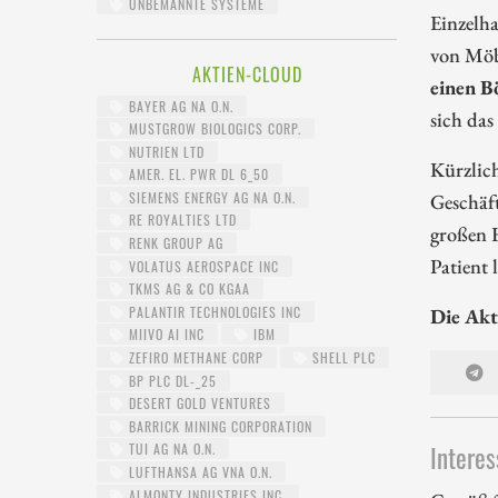
UNBEMANNTE SYSTEME
Einzelh
von Möb
AKTIEN-CLOUD
einen 
BAYER AG NA O.N.
sich das
MUSTGROW BIOLOGICS CORP.
NUTRIEN LTD
Kürzlic
AMER. EL. PWR DL 6_50
SIEMENS ENERGY AG NA O.N.
Geschäft
RE ROYALTIES LTD
großen 
RENK GROUP AG
Patient 
VOLATUS AEROSPACE INC
TKMS AG & CO KGAA
PALANTIR TECHNOLOGIES INC
Die Akt
MIIVO AI INC
IBM
ZEFIRO METHANE CORP
SHELL PLC
BP PLC DL-_25
DESERT GOLD VENTURES
BARRICK MINING CORPORATION
Interes
TUI AG NA O.N.
LUFTHANSA AG VNA O.N.
ALMONTY INDUSTRIES INC.