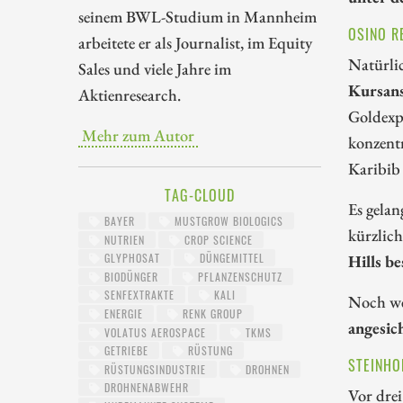
seinem BWL-Studium in Mannheim
OSINO R
arbeitete er als Journalist, im Equity
Natürlic
Sales und viele Jahre im
Kursans
Aktienresearch.
Goldexp
Mehr zum Autor
konzentr
Karibib 
TAG-CLOUD
Es gelan
BAYER
MUSTGROW BIOLOGICS
kürzlich
NUTRIEN
CROP SCIENCE
Hills be
GLYPHOSAT
DÜNGEMITTEL
BIODÜNGER
PFLANZENSCHUTZ
SENFEXTRAKTE
KALI
Noch we
ENERGIE
RENK GROUP
angesic
VOLATUS AEROSPACE
TKMS
GETRIEBE
RÜSTUNG
STEINHO
RÜSTUNGSINDUSTRIE
DROHNEN
DROHNENABWEHR
Vor drei