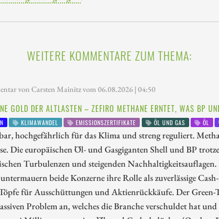
WEITERE KOMMENTARE ZUM THEMA:
tar von Carsten Mainitz vom 06.08.2026 | 04:50
NE GOLD DER ALTLASTEN – ZEFIRO METHANE ERNTET, WAS BP UN
N
KLIMAWANDEL
EMISSIONSZERTIFIKATE
ÖL UND GAS
ÖL
ar, hochgefährlich für das Klima und streng reguliert. Metha
se. Die europäischen Öl- und Gasgiganten Shell und BP trotz
ischen Turbulenzen und steigenden Nachhaltigkeitsauflagen. M
untermauern beide Konzerne ihre Rolle als zuverlässige Cash
 Töpfe für Ausschüttungen und Aktienrückkäufe. Der Green-Te
ssiven Problem an, welches die Branche verschuldet hat und 