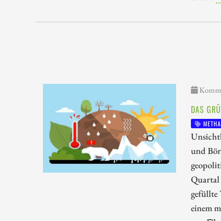
Kommen
DAS GRÜ
METHA
Unsichtb
und Bör
geopolit
Quartal 
gefüllte
einem ma