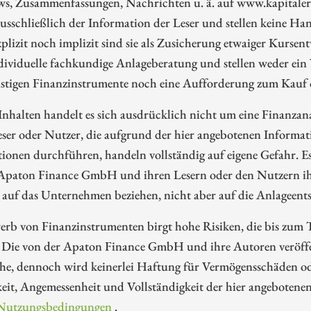
ws, Zusammenfassungen, Nachrichten u. ä. auf www.kapitalerh
ausschließlich der Information der Leser und stellen keine 
plizit noch implizit sind sie als Zusicherung etwaiger Kursent
dividuelle fachkundige Anlageberatung und stellen weder ein
nstigen Finanzinstrumente noch eine Aufforderung zum Kauf 
Inhalten handelt es sich ausdrücklich nicht um eine Finanzan
eser oder Nutzer, die aufgrund der hier angebotenen Informa
ionen durchführen, handeln vollständig auf eigene Gefahr. E
 Apaton Finance GmbH und ihren Lesern oder den Nutzern ih
 auf das Unternehmen beziehen, nicht aber auf die Anlageents
rb von Finanzinstrumenten birgt hohe Risiken, die bis zum To
 Die von der Apaton Finance GmbH und ihre Autoren veröffen
e, dennoch wird keinerlei Haftung für Vermögensschäden oder
eit, Angemessenheit und Vollständigkeit der hier angebotene
Nutzungsbedingungen
.