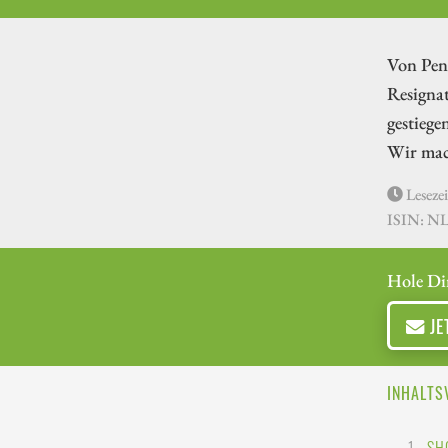
Von Penn
Resignat
gestiege
Wir mac
Lesezei
ISIN: N
Hole Di
JE
INHALTS