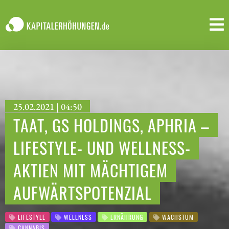
25.02.2021 | 04:50
TAAT, GS HOLDINGS, APHRIA –
LIFESTYLE- UND WELLNESS-
AKTIEN MIT MÄCHTIGEM
AUFWÄRTSPOTENZIAL
LIFESTYLE
WELLNESS
ERNÄHRUNG
WACHSTUM
CANNABIS