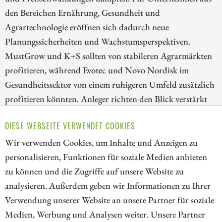
den Bereichen Ernährung, Gesundheit und
Agrartechnologie eröffnen sich dadurch neue
Planungssicherheiten und Wachstumsperspektiven.
MustGrow und K+S sollten von stabileren Agrarmärkten
profitieren, während Evotec und Novo Nordisk im
Gesundheitssektor von einem ruhigeren Umfeld zusätzlich
profitieren könnten. Anleger richten den Blick verstärkt
auf Werte, die in einem entspannteren Marktumfeld
DIESE WEBSEITE VERWENDET COOKIES
nachhaltiges Wachstum und verlässliche Erträge
versprechen. Sinkt nun endlich auch die Volatilität?
Wir verwenden Cookies, um Inhalte und Anzeigen zu
personalisieren, Funktionen für soziale Medien anbieten
ZUM KOMMENTAR
zu können und die Zugriffe auf unsere Website zu
analysieren. Außerdem geben wir Informationen zu Ihrer
Verwendung unserer Website an unsere Partner für soziale
Medien, Werbung und Analysen weiter. Unsere Partner