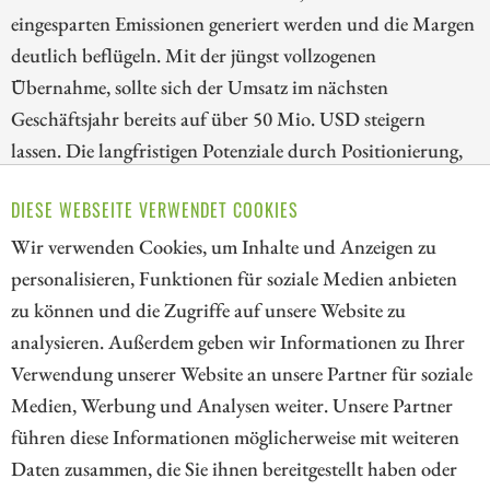
eingesparten Emissionen generiert werden und die Margen
deutlich beflügeln. Mit der jüngst vollzogenen
Übernahme, sollte sich der Umsatz im nächsten
Geschäftsjahr bereits auf über 50 Mio. USD steigern
lassen. Die langfristigen Potenziale durch Positionierung,
Marktgröße und anziehende Margen sind noch nicht im
DIESE WEBSEITE VERWENDET COOKIES
Aktienkurs eingepreist. Eine lukrative Chance für
Investoren!
Wir verwenden Cookies, um Inhalte und Anzeigen zu
personalisieren, Funktionen für soziale Medien anbieten
ZUM KOMMENTAR
zu können und die Zugriffe auf unsere Website zu
analysieren. Außerdem geben wir Informationen zu Ihrer
Verwendung unserer Website an unsere Partner für soziale
Medien, Werbung und Analysen weiter. Unsere Partner
// kapitalerhoehungen.de - © 2026 - Die Informationsplattform für
führen diese Informationen möglicherweise mit weiteren
Investoren und Unternehmen rund um Kapitalerhöhung, Kapitalmarkt
Daten zusammen, die Sie ihnen bereitgestellt haben oder
und Unternehmensfinanzierung