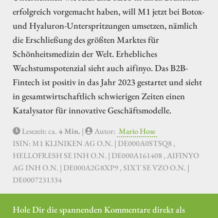
erfolgreich vorgemacht haben, will M1 jetzt bei Botox-
und Hyaluron-Unterspritzungen umsetzen, nämlich
die Erschließung des größten Marktes für
Schönheitsmedizin der Welt. Erhebliches
Wachstumspotenzial sieht auch aifinyo. Das B2B-
Fintech ist positiv in das Jahr 2023 gestartet und sieht
in gesamtwirtschaftlich schwierigen Zeiten einen
Katalysator für innovative Geschäftsmodelle.
Lesezeit: ca.
4 Min.
|
Autor:
Mario Hose
ISIN: M1 KLINIKEN AG O.N. | DE000A0STSQ8 ,
HELLOFRESH SE INH O.N. | DE000A161408 , AIFINYO
AG INH O.N. | DE000A2G8XP9 , SIXT SE VZO O.N. |
DE0007231334
Hole Dir die spannenden Kommentare direkt als