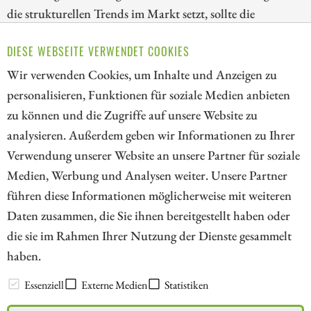
die strukturellen Trends im Markt setzt, sollte die
Korrektur bei den Goldaktien nutzen. Wir blicken deshalb
DIESE WEBSEITE VERWENDET COOKIES
heute auf die Papiere von Kinross Gold, Lahontan Gold
und AngloGold Ashanti!
Wir verwenden Cookies, um Inhalte und Anzeigen zu
personalisieren, Funktionen für soziale Medien anbieten
ZUM KOMMENTAR
zu können und die Zugriffe auf unsere Website zu
analysieren. Außerdem geben wir Informationen zu Ihrer
Verwendung unserer Website an unsere Partner für soziale
Medien, Werbung und Analysen weiter. Unsere Partner
// kapitalerhoehungen.de - © 2026 - Die Informationsplattform für
führen diese Informationen möglicherweise mit weiteren
Investoren und Unternehmen rund um Kapitalerhöhung, Kapitalmarkt
Daten zusammen, die Sie ihnen bereitgestellt haben oder
und Unternehmensfinanzierung
die sie im Rahmen Ihrer Nutzung der Dienste gesammelt
haben.
LEXIKON
Essenziell
Externe Medien
Statistiken