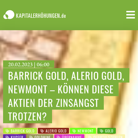
20.02.2023 | 06:00
BARRICK GOLD, ALERIO GOLD,
NEWMONT – KÖNNEN DIESE
AKTIEN DER ZINSANGST
TROTZEN?
BARRICK GOLD
ALERIO GOLD
NEWMONT
GOLD
KUPFER
GOLDMINE
ÜBERNAHME
QUARTALSZAHLEN