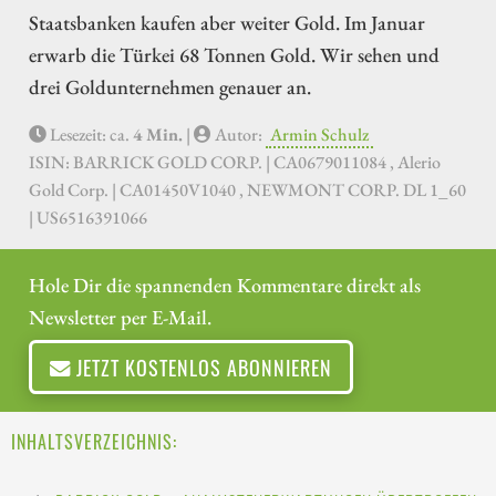
Staatsbanken kaufen aber weiter Gold. Im Januar
erwarb die Türkei 68 Tonnen Gold. Wir sehen und
drei Goldunternehmen genauer an.
Lesezeit: ca.
4 Min.
|
Autor:
Armin Schulz
ISIN: BARRICK GOLD CORP. | CA0679011084 , Alerio
Gold Corp. | CA01450V1040 , NEWMONT CORP. DL 1_60
| US6516391066
Hole Dir die spannenden Kommentare direkt als
Newsletter per E-Mail.
JETZT KOSTENLOS ABONNIEREN
INHALTSVERZEICHNIS: