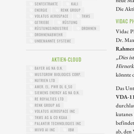
SENFEXTRAKTE
KALI
Die Akti
ENERGIE
RENK GROUP
VOLATUS AEROSPACE
TKMS
VIDAC P
GETRIEBE
RÜSTUNG
RÜSTUNGSINDUSTRIE
DROHNEN
Vidac P
DROHNENABWEHR
Dr. Max
UNBEMANNTE SYSTEME
Rahmen 
„Dies i
AKTIEN-CLOUD
Hirnerk
BAYER AG NA O.N.
könnte 
MUSTGROW BIOLOGICS CORP.
NUTRIEN LTD
AMER. EL. PWR DL 6_50
Das Unt
SIEMENS ENERGY AG NA O.N.
VDA-1
RE ROYALTIES LTD
durchlau
RENK GROUP AG
VOLATUS AEROSPACE INC
kutanes
TKMS AG & CO KGAA
befindet
PALANTIR TECHNOLOGIES INC
MIIVO AI INC
IBM
ab, den 