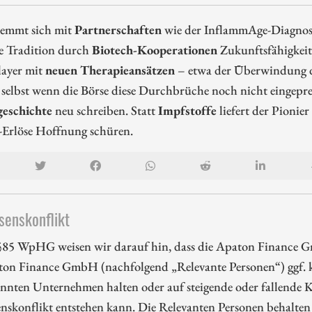
temmt sich mit
Partnerschaften
wie der InflammAge-Diagnost
ie Tradition durch
Biotech-Kooperationen
Zukunftsfähigkeit
layer mit
neuen Therapieansätzen
– etwa der Überwindung d
selbst wenn die Börse diese Durchbrüche noch nicht eingepre
geschichte
neu schreiben. Statt
Impfstoffe
liefert der Pionie
rlöse Hoffnung schüren.
senskonflikt
85 WpHG weisen wir darauf hin, dass die Apaton Finance G
ton Finance GmbH (nachfolgend „Relevante Personen“) ggf. k
nnten Unternehmen halten oder auf steigende oder fallende Ku
enskonflikt entstehen kann. Die Relevanten Personen behalten 