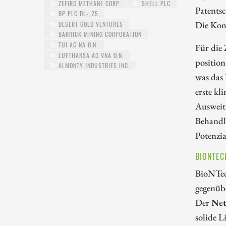
ZEFIRO METHANE CORP
SHELL PLC
Patents
BP PLC DL-_25
Die Kom
DESERT GOLD VENTURES
BARRICK MINING CORPORATION
TUI AG NA O.N.
Für die 
LUFTHANSA AG VNA O.N.
position
ALMONTY INDUSTRIES INC.
was das
erste kl
Ausweitu
Behandlu
Potenzia
BIONTEC
BioNTec
gegenüb
Der
Net
solide L