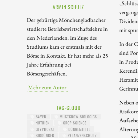
„Schlüss
ARMIN SCHULZ
vergange
Der gebürtige Mönchengladbacher
Dividen
studierte Betriebswirtschaftslehre in
mit spü
den Niederlanden. Im Zuge des
In der C
Studiums kam er erstmals mit der
sind Po
Börse in Kontakt. Er hat mehr als 25
in Prod
Jahre Erfahrung bei
Kerendi
Börsengeschäften.
Herzmitt
Mehr zum Autor
Gerinnu
Neben o
TAG-CLOUD
Risikore
BAYER
MUSTGROW BIOLOGICS
Aufseh
NUTRIEN
CROP SCIENCE
Alterung
GLYPHOSAT
DÜNGEMITTEL
BIODÜNGER
PFLANZENSCHUTZ
neue Mär