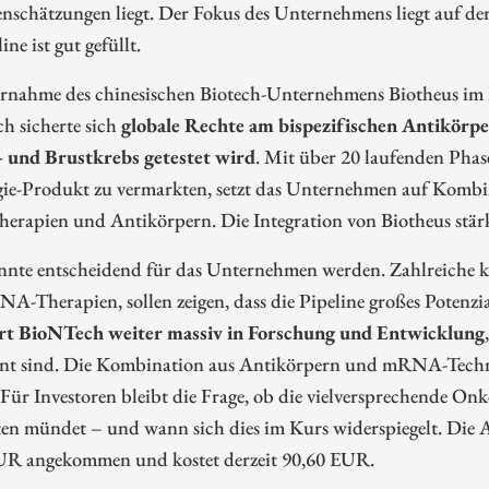
nschätzungen liegt. Der Fokus des Unternehmens liegt auf d
ine ist gut gefüllt.
rnahme des chinesischen Biotech-Unternehmens Biotheus im F
h sicherte sich
globale Rechte am bispezifischen Antikörp
 und Brustkrebs getestet wird
. Mit über 20 laufenden Phas
ie-Produkt zu vermarkten, setzt das Unternehmen auf Komb
erapien und Antikörpern. Die Integration von Biotheus stärk
nnte entscheidend für das Unternehmen werden. Zahlreiche 
-Therapien, sollen zeigen, dass die Pipeline großes Potenzi
ert BioNTech weiter massiv in Forschung und Entwicklung
ant sind. Die Kombination aus Antikörpern und mRNA-Technol
 Für Investoren bleibt die Frage, ob die vielversprechende On
n mündet – und wann sich dies im Kurs widerspiegelt. Die Ak
UR angekommen und kostet derzeit 90,60 EUR.