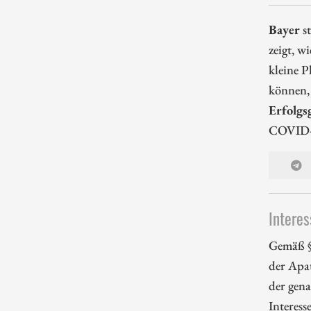
Bayer
s
zeigt, w
kleine P
können, 
Erfolgs
COVID-E
Interes
Gemäß §
der Apa
der gena
Interess