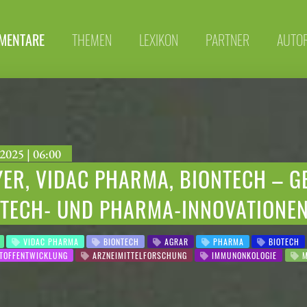
MENTARE
THEMEN
LEXIKON
PARTNER
AUTO
2025 | 06:00
ER, VIDAC PHARMA, BIONTECH – G
OTECH- UND PHARMA-INNOVATIONE
VIDAC PHARMA
BIONTECH
AGRAR
PHARMA
BIOTECH
TOFFENTWICKLUNG
ARZNEIMITTELFORSCHUNG
IMMUNONKOLOGIE
M