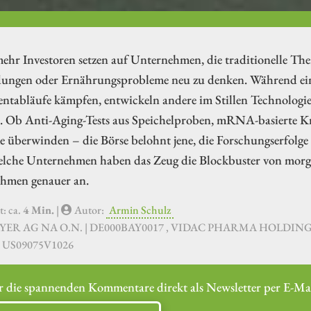
hr Investoren setzen auf Unternehmen, die traditionelle The
ungen oder Ernährungsprobleme neu zu denken. Während ein
entabläufe kämpfen, entwickeln andere im Stillen Technologi
 Ob Anti-Aging-Tests aus Speichelproben, mRNA-basierte Kre
 überwinden – die Börse belohnt jene, die Forschungserfolge m
lche Unternehmen haben das Zeug die Blockbuster von morge
hmen genauer an.
t: ca.
4 Min.
|
Autor:
Armin Schulz
AYER AG NA O.N. | DE000BAY0017 , VIDAC PHARMA HOLDING
| US09075V1026
r die spannenden Kommentare direkt als Newsletter per E-Mai