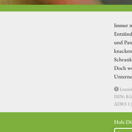
Immer me
Entzünd
und Pat
knacken.
Schranke
Doch we
Unterne
Lesezei
ISIN: B
ADRS 1 
Hole Di