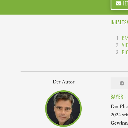
JE
INHALTS
BA
VI
BI
Der Autor
BAYER -
Der Pha
2024 sei
Gewinn 