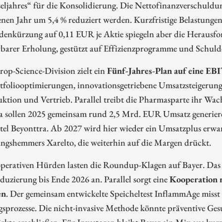
eljahres“ für die Konsolidierung. Die Nettofinanzverschuld
nen Jahr um 5,4 % reduziert werden. Kurzfristige Belastungen
denkürzung auf 0,11 EUR je Aktie spiegeln aber die Herausf
rbarer Erholung, gestützt auf Effizienzprogramme und Schul
rop-Science-Division zielt ein
Fünf-Jahres-Plan auf eine E
rtfoliooptimierungen, innovationsgetriebene Umsatzsteiger
uktion und Vertrieb. Parallel treibt die Pharmasparte ihr 
a sollen 2025 gemeinsam rund 2,5 Mrd. EUR Umsatz generier
el Beyonttra. Ab 2027 wird hier wieder ein Umsatzplus erwart
ngshemmers Xarelto, die weiterhin auf die Margen drückt.
perativen Hürden lasten die Roundup-Klagen auf Bayer. Das 
duzierung bis Ende 2026 an. Parallel sorgt eine
Kooperation 
en
. Der gemeinsam entwickelte Speicheltest InflammAge miss
sprozesse. Die nicht-invasive Methode könnte präventive Ges
kte erschließen. Für Investoren bleibt Bayer ein Mix aus kurzfr