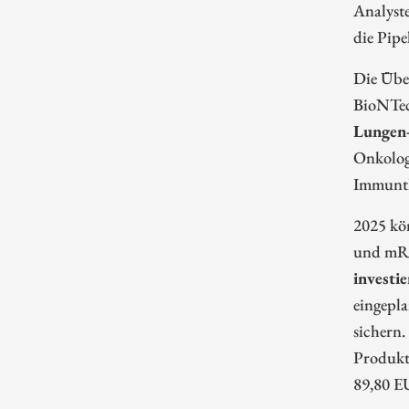
Analyste
die Pipel
Die Übe
BioNTec
Lungen-
Onkolog
Immunth
2025 kö
und mRNA
investi
eingepl
sichern.
Produkte
89,80 E