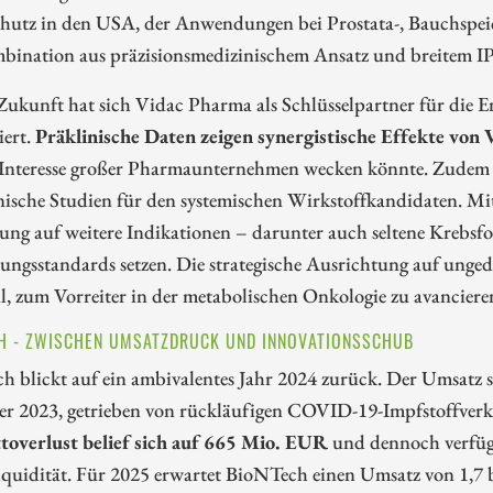
chutz in den USA, der Anwendungen bei Prostata-, Bauchspei
bination aus präzisionsmedizinischem Ansatz und breitem IP-
Zukunft hat sich Vidac Pharma als Schlüsselpartner für die
iert.
Präklinische Daten zeigen synergistische Effekte v
 Interesse großer Pharmaunternehmen wecken könnte. Zudem
inische Studien für den systemischen Wirkstoffkandidaten. Mi
ng auf weitere Indikationen – darunter auch seltene Krebsfo
ngsstandards setzen. Die strategische Ausrichtung auf ungede
l, zum Vorreiter in der metabolischen Onkologie zu avancieren
H - ZWISCHEN UMSATZDRUCK UND INNOVATIONSSCHUB
h blickt auf ein ambivalentes Jahr 2024 zurück. Der Umsatz 
er 2023, getrieben von rückläufigen COVID-19-Impfstoffverk
toverlust belief sich auf 665 Mio. EUR
und dennoch verfüg
iquidität. Für 2025 erwartet BioNTech einen Umsatz von 1,7 