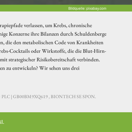
Bildquelle: pixabay.com
rapiepfade verlassen, um Krebs, chronische
ige Konzerne ihre Bilanzen durch Schuldenberge
en, die den metabolischen Code von Krankheiten
bs-Cocktails oder Wirkstoffe, die die Blut-Hirn-
it strategischer Risikobereitschaft verbinden.
n zu entwickeln? Wir sehen uns drei
 PLC | GB00BM9XQ619 , BIONTECH SE SPON.
l.