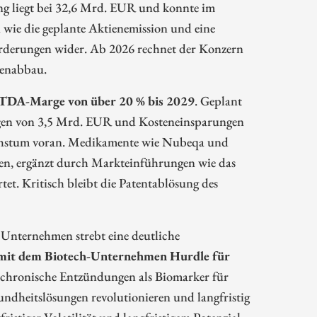
ung liegt bei 32,6 Mrd. EUR und konnte im
 wie die geplante Aktienemission und eine
orderungen wider. Ab 2026 rechnet der Konzern
denabbau.
BITDA-Marge von über 20 % bis 2029
. Geplant
ungen von 3,5 Mrd. EUR und Kosteneinsparungen
Wachstum voran. Medikamente wie Nubeqa und
en, ergänzt durch Markteinführungen wie das
et. Kritisch bleibt die Patentablösung des
Unternehmen strebt eine deutliche
mit dem Biotech-Unternehmen Hurdle für
t chronische Entzündungen als Biomarker für
undheitslösungen revolutionieren und langfristig
istiger Volatilität und langfristigem Potenzial.