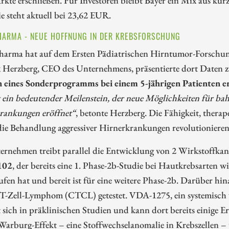
e steht aktuell bei 23,62 EUR.
HARMA - NEUE HOFFNUNG IN DER KREBSFORSCHUNG
harma hat auf dem Ersten Pädiatrischen Hirntumor-Forschung
 Herzberg, CEO des Unternehmens, präsentierte dort Daten
eines Sonderprogramms bei einem 5-jährigen Patienten er
st ein bedeutender Meilenstein, der neue Möglichkeiten für 
rankungen eröffnet“
, betonte Herzberg. Die Fähigkeit, thera
die Behandlung aggressiver Hirnerkrankungen revolutionieren
ernehmen treibt parallel die Entwicklung von 2 Wirkstoffka
102
, der bereits eine 1. Phase-2b-Studie bei Hautkrebsarten w
fen hat und bereit ist für eine weitere Phase-2b. Darüber hin
 T-Zell-Lymphom (CTCL) getestet. VDA-1275, ein systemisch 
 sich in präklinischen Studien und kann dort bereits einige E
Warburg-Effekt – eine Stoffwechselanomalie in Krebszellen –