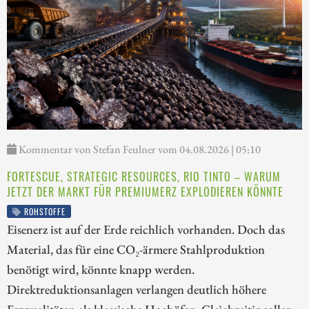
Kommentar von Stefan Feulner vom 04.08.2026 | 05:10
FORTESCUE, STRATEGIC RESOURCES, RIO TINTO – WARUM
JETZT DER MARKT FÜR PREMIUMERZ EXPLODIEREN KÖNNTE
ROHSTOFFE
Eisenerz ist auf der Erde reichlich vorhanden. Doch das
Material, das für eine CO₂-ärmere Stahlproduktion
benötigt wird, könnte knapp werden.
Direktreduktionsanlagen verlangen deutlich höhere
Erzqualitäten als klassische Hochöfen. Gleichzeitig sollen