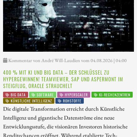
Kommentar von André Will-Laudien vom 04.08.2026 | 04:00
400 % MIT KI UND BIG DATA – DER SCHLÜSSEL ZU
HYPERGEWINNEN! TEAMVIEWER, SAP UND ASPERMONT IM
STEIGFLUG, ORACLE STRAUCHELT
BIG DATA
SOFTWARE
HYPERSCALER
KI-RECHENZENTREN
KÜNSTLICHE INTELLIGENZ
ROHSTOFFE
Die digitale Transformation erreicht durch Künstliche
Intelligenz und gigantische Datenströme eine neue
Entwicklungsstufe, die visionären Investoren historische
Renditechancen eröffnet. Während etablierte Tech-