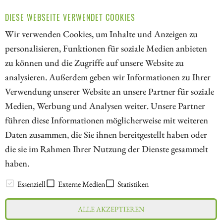
und auf datengetriebene Vorreiter setzt, sichert sich einen
DIESE WEBSEITE VERWENDET COOKIES
niedrigen Einstieg zu interessanten Turnaround-
Wir verwenden Cookies, um Inhalte und Anzeigen zu
Kandidaten. Der Schlüssel liegt im richtigen Timing.
personalisieren, Funktionen für soziale Medien anbieten
ZUM KOMMENTAR
zu können und die Zugriffe auf unsere Website zu
analysieren. Außerdem geben wir Informationen zu Ihrer
Verwendung unserer Website an unsere Partner für soziale
Medien, Werbung und Analysen weiter. Unsere Partner
// kapitalerhoehungen.de - © 2026 - Die Informationsplattform für
führen diese Informationen möglicherweise mit weiteren
Investoren und Unternehmen rund um Kapitalerhöhung, Kapitalmarkt
Daten zusammen, die Sie ihnen bereitgestellt haben oder
und Unternehmensfinanzierung
die sie im Rahmen Ihrer Nutzung der Dienste gesammelt
haben.
LEXIKON
Essenziell
Externe Medien
Statistiken
ALLE AKZEPTIEREN
Impressum