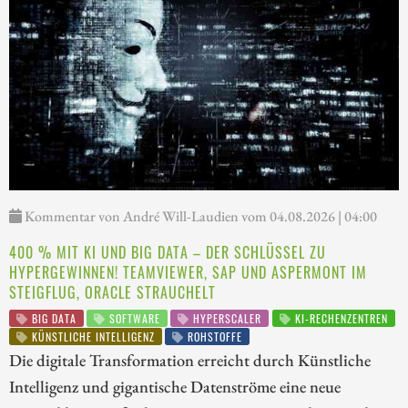
Kommentar von André Will-Laudien vom 04.08.2026 | 04:00
400 % MIT KI UND BIG DATA – DER SCHLÜSSEL ZU
HYPERGEWINNEN! TEAMVIEWER, SAP UND ASPERMONT IM
STEIGFLUG, ORACLE STRAUCHELT
BIG DATA
SOFTWARE
HYPERSCALER
KI-RECHENZENTREN
KÜNSTLICHE INTELLIGENZ
ROHSTOFFE
Die digitale Transformation erreicht durch Künstliche
Intelligenz und gigantische Datenströme eine neue