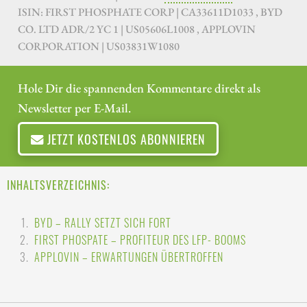
ISIN: FIRST PHOSPHATE CORP | CA33611D1033 , BYD
CO. LTD ADR/2 YC 1 | US05606L1008 , APPLOVIN
CORPORATION | US03831W1080
Hole Dir die spannenden Kommentare direkt als
Newsletter per E-Mail.
JETZT KOSTENLOS ABONNIEREN
INHALTSVERZEICHNIS:
BYD – RALLY SETZT SICH FORT
FIRST PHOSPATE – PROFITEUR DES LFP- BOOMS
APPLOVIN – ERWARTUNGEN ÜBERTROFFEN