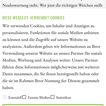
Neubewertung steht. Wer jetzt die richtigen Weichen stellt
und auf datengetriebene Vorreiter setzt, sichert sich einen
DIESE WEBSEITE VERWENDET COOKIES
niedrigen Einstieg zu interessanten Turnaround-
Wir verwenden Cookies, um Inhalte und Anzeigen zu
Kandidaten. Der Schlüssel liegt im richtigen Timing.
personalisieren, Funktionen für soziale Medien anbieten
ZUM KOMMENTAR
zu können und die Zugriffe auf unsere Website zu
analysieren. Außerdem geben wir Informationen zu Ihrer
Verwendung unserer Website an unsere Partner für soziale
Medien, Werbung und Analysen weiter. Unsere Partner
// kapitalerhoehungen.de - © 2026 - Die Informationsplattform für
führen diese Informationen möglicherweise mit weiteren
Investoren und Unternehmen rund um Kapitalerhöhung, Kapitalmarkt
Daten zusammen, die Sie ihnen bereitgestellt haben oder
und Unternehmensfinanzierung
die sie im Rahmen Ihrer Nutzung der Dienste gesammelt
haben.
LEXIKON
Essenziell
Externe Medien
Statistiken