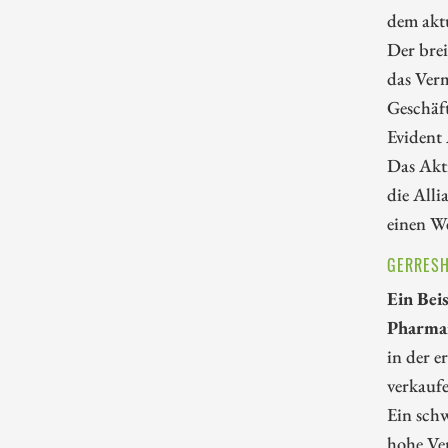
dem aktu
Der brei
das Verm
Geschäft
Evident 
Das Akt
die Alli
einen We
GERRESH
Ein Bei
Pharmai
in der e
verkaufe
Ein sch
hohe Ver