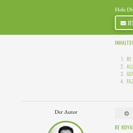
Hole Di
JE
INHALTS
RE
AL
GE
FA
Der Autor
RE ROYA