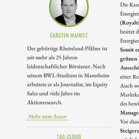
Die Kan
Energien
(Royalt
besitzt 
CARSTEN MAINITZ
Energie
Der gebürtige Rheinland-Pfälzer ist
Somit e
seit mehr als 25 Jahren
grünen 
leidenschaftlicher Börsianer. Nach
Ausschü
seinem BWL-Studium in Mannheim
einer Re
arbeitete er als Journalist, im Equity
Auch wen
Sales und viele Jahre im
Marktka
Aktienresearch.
des bewi
Managem
Mehr zum Autor
Vor dies
Steiger
TAG-CLOUD