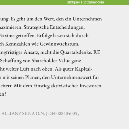
Bildquelle: pixabay.com
tung. Es geht um den Wert, den ein Unternehmen
 maximieren. Strategische Entscheidungen,
ime getroffen. Erfolge lassen sich durch
urch Kennzahlen wie Gewinnwachstum,
ngfristiger Ansatz, nicht die Quartalsdenke. RE
 Schaffung von Shareholder Value ganz
eht weiter Luft nach oben. Als guter Kapital-
gen mit seinen Plänen, den Unternehmenswert für
eitert. Mit dem Einstieg aktivistischer Investoren
en?
 ALLIANZ SE NA O.N. | DE0008404005 ,