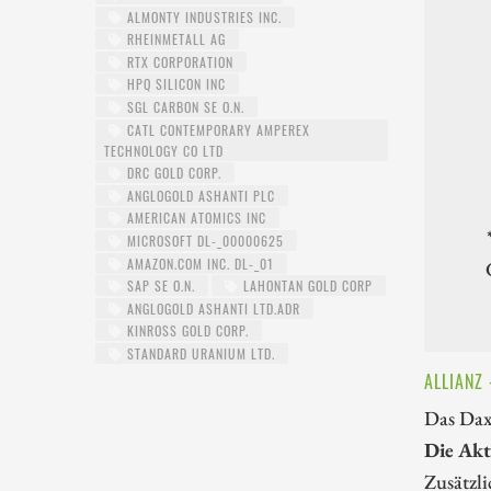
ALMONTY INDUSTRIES INC.
RHEINMETALL AG
RTX CORPORATION
HPQ SILICON INC
SGL CARBON SE O.N.
CATL CONTEMPORARY AMPEREX
TECHNOLOGY CO LTD
DRC GOLD CORP.
ANGLOGOLD ASHANTI PLC
AMERICAN ATOMICS INC
MICROSOFT DL-_00000625
AMAZON.COM INC. DL-_01
SAP SE O.N.
LAHONTAN GOLD CORP
ANGLOGOLD ASHANTI LTD.ADR
KINROSS GOLD CORP.
STANDARD URANIUM LTD.
ALLIANZ
Das Dax-
Die Akti
Zusätzli