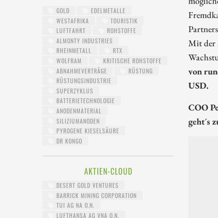
möglich
GOLD
EDELMETALLE
Fremdkap
WESTAFRIKA
TOURISTIK
Partners
LUFTFAHRT
ROHSTOFFE
ALMONTY INDUSTRIES
Mit der 
RHEINMETALL
RTX
Wachstu
WOLFRAM
KRITISCHE ROHSTOFFE
von run
ABNAHMEVERTRÄGE
RÜSTUNG
RÜSTUNGSINDUSTRIE
USD.
SUPERZYKLUS
BATTERIETECHNOLOGIE
COO Pet
ANODENMATERIAL
geht´s 
SILIZIUMANODEN
PYROGENE KIESELSÄURE
DR KONGO
AKTIEN-CLOUD
DESERT GOLD VENTURES
BARRICK MINING CORPORATION
TUI AG NA O.N.
LUFTHANSA AG VNA O.N.