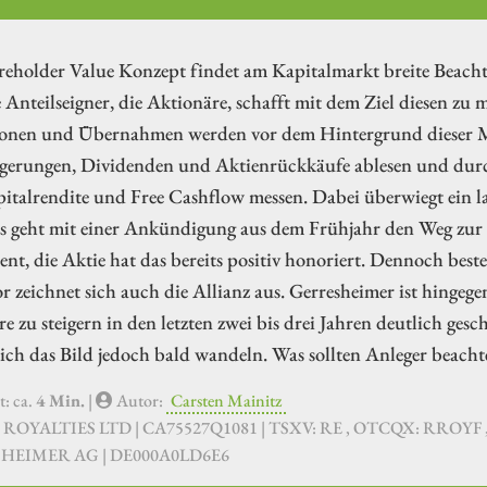
reholder Value Konzept findet am Kapitalmarkt breite Beach
e Anteilseigner, die Aktionäre, schafft mit dem Ziel diesen zu
tionen und Übernahmen werden vor dem Hintergrund dieser Max
igerungen, Dividenden und Aktienrückkäufe ablesen und d
italrendite und Free Cashflow messen. Dabei überwiegt ein la
es geht mit einer Ankündigung aus dem Frühjahr den Weg zur
nt, die Aktie hat das bereits positiv honoriert. Dennoch best
r zeichnet sich auch die Allianz aus. Gerresheimer ist hinge
e zu steigern in den letzten zwei bis drei Jahren deutlich gesch
ich das Bild jedoch bald wandeln. Was sollten Anleger beacht
t: ca.
4 Min.
|
Autor:
Carsten Mainitz
E ROYALTIES LTD | CA75527Q1081 | TSXV: RE , OTCQX: RROYF ,
HEIMER AG | DE000A0LD6E6