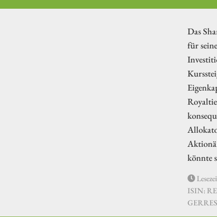
Das Sha
für sein
Investi
Kursste
Eigenkap
Royalti
konseque
Allokato
Aktionär
könnte s
Lesezei
ISIN: R
GERRES