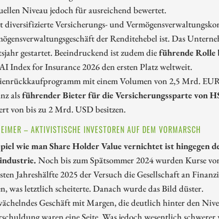
ellen Niveau jedoch für ausreichend bewertet.
t diversifizierte Versicherungs- und Vermögensverwaltungskonz
ögensverwaltungsgeschäft der Renditehebel ist. Das Unterne
sjahr gestartet. Beeindruckend ist zudem die
führende Rolle 
AI Index for Insurance 2026 den ersten Platz weltweit.
ienrückkaufprogramm mit einem Volumen von 2,5 Mrd. EUR v
anz als
führender Bieter für die Versicherungssparte von 
rt von bis zu 2 Mrd. USD besitzen.
EIMER – AKTIVISTISCHE INVESTOREN AUF DEM VORMARSCH
spiel wie man Share Holder Value vernichtet ist hingegen d
ndustrie.
Noch bis zum Spätsommer 2024 wurden Kurse von
rsten Jahreshälfte 2025 der Versuch die Gesellschaft an Fina
n, was letztlich scheiterte. Danach wurde das Bild düster.
wächelndes Geschäft mit Margen, die deutlich hinter den Niv
schuldung waren eine Seite. Was jedoch wesentlich schwerer 