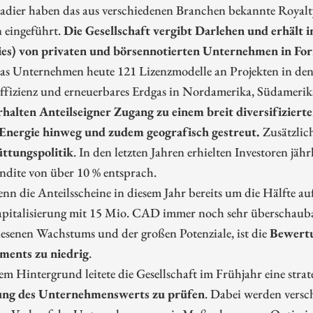
adier haben das aus verschiedenen Branchen bekannte Royalty
 eingeführt.
Die Gesellschaft vergibt Darlehen und erhält
ies) von privaten und börsennotierten Unternehmen in Fo
das Unternehmen heute 121 Lizenzmodelle an Projekten in den 
effizienz und erneuerbares Erdgas in Nordamerika, Südamerik
rhalten Anteilseigner Zugang zu einem breit diversifiziert
Energie hinweg und zudem geografisch gestreut.
Zusätzlich
ttungspolitik
. In den letzten Jahren erhielten Investoren jä
ndite von über 10 % entsprach.
n die Anteilsscheine in diesem Jahr bereits um die Hälfte auf
pitalisierung mit 15 Mio. CAD immer noch sehr überschaubar.
esenen Wachstums und der großen Potenziale, ist die
Bewertu
ents zu niedrig
.
em Hintergrund leitete die Gesellschaft im Frühjahr eine str
ung des Unternehmenswerts zu prüfen
. Dabei werden versc