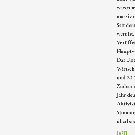
waren
m
massiv 
Seit dem
wert ist
Veröffe
Hauptv
Das Unt
Wirtsch
und 2025
Zudem v
Jahr deu
Aktivis
Stimmrec
überbew
FAZIT