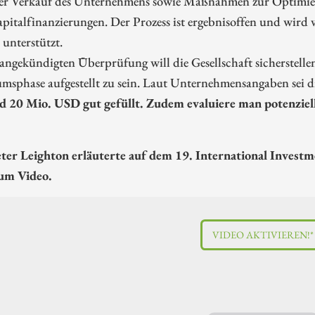
er Verkauf des Unternehmens sowie Maßnahmen zur Optimieru
italfinanzierungen. Der Prozess ist ergebnisoffen und wird 
 unterstützt.
angekündigten Überprüfung will die Gesellschaft sicherstellen
msphase aufgestellt zu sein. Laut Unternehmensangaben sei d
d 20 Mio. USD gut gefüllt. Zudem evaluiere man potenziel
er Leighton erläuterte auf dem 19. International Investm
zum Video.
VIDEO AKTIVIEREN!*