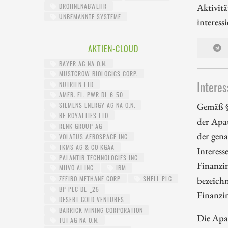
Aktivit
DROHNENABWEHR
UNBEMANNTE SYSTEME
interess
AKTIEN-CLOUD
BAYER AG NA O.N.
MUSTGROW BIOLOGICS CORP.
Interes
NUTRIEN LTD
AMER. EL. PWR DL 6_50
Gemäß §
SIEMENS ENERGY AG NA O.N.
RE ROYALTIES LTD
der Apa
RENK GROUP AG
der gena
VOLATUS AEROSPACE INC
TKMS AG & CO KGAA
Interess
PALANTIR TECHNOLOGIES INC
Finanzi
MIIVO AI INC
IBM
bezeichn
ZEFIRO METHANE CORP
SHELL PLC
BP PLC DL-_25
Finanzi
DESERT GOLD VENTURES
BARRICK MINING CORPORATION
Die Apa
TUI AG NA O.N.