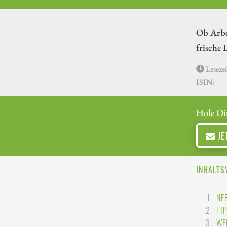
Ob Arbe
frische 
Lesezei
ISIN:
Hole Di
JE
INHALTS
NE
TI
WE