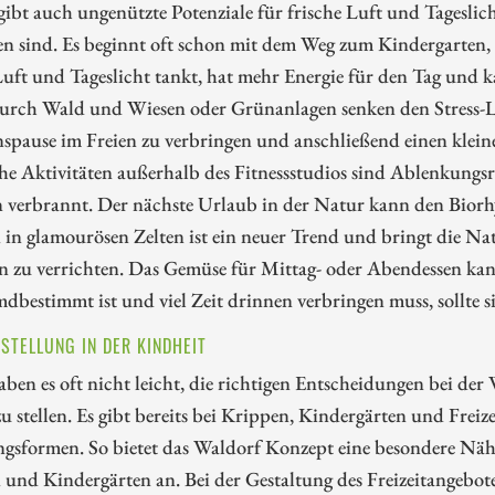
gibt auch ungenützte Potenziale für frische Luft und Tageslic
en sind. Es beginnt oft schon mit dem Weg zum Kindergarten,
Luft und Tageslicht tankt, hat mehr Energie für den Tag und k
urch Wald und Wiesen oder Grünanlagen senken den Stress-Le
nspause im Freien zu verbringen und anschließend einen kle
che Aktivitäten außerhalb des Fitnessstudios sind Ablenkung
n verbrannt. Der nächste Urlaub in der Natur kann den Biorh
n glamourösen Zelten ist ein neuer Trend und bringt die Natu
n zu verrichten. Das Gemüse für Mittag- oder Abendessen ka
dbestimmt ist und viel Zeit drinnen verbringen muss, sollte s
STELLUNG IN DER KINDHEIT
aben es oft nicht leicht, die richtigen Entscheidungen bei der
u stellen. Es gibt bereits bei Krippen, Kindergärten und Frei
ngsformen. So bietet das Waldorf Konzept eine besondere Nä
und Kindergärten an. Bei der Gestaltung des Freizeitangebot