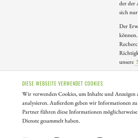
der der
sich nur
Der Erwe
können.
Recherch
Richtigk
unsere
DIESE WEBSEITE VERWENDET COOKIES
// kapitalerhoehungen.de - © 2026 - Die Informationsplat
Wir verwenden Cookies, um Inhalte und Anzeigen zu
analysieren. Außerdem geben wir Informationen zu
Partner führen diese Informationen möglicherweise 
LEXIKON
Dienste gesammelt haben.
Impressum
Datenschutz
Interessenskonflikt & Risi