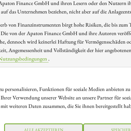
 Apaton Finance GmbH und ihren Lesern oder den Nutzern ih
 auf das Unternehmen beziehen, nicht aber auf die Anlageents
rb von Finanzinstrumenten birgt hohe Risiken, die bis zum To
 Die von der Apaton Finance GmbH und ihre Autoren veröffen
e, dennoch wird keinerlei Haftung für Vermögensschäden oder
eit, Angemessenheit und Vollständigkeit der hier angebotene
Nutzungsbedingungen
.
tform für Investoren und Unternehmen rund um Kapitalerhöhung, Kapitalma
 personalisieren, Funktionen für soziale Medien anbieten zu
 Ihrer Verwendung unserer Website an unsere Partner für soz
mit weiteren Daten zusammen, die Sie ihnen bereitgestellt h
kohinweis
Nutzungsbedingungen
Cookie-Einstellun
ALLE AKZEPTIEREN
SPEICHE