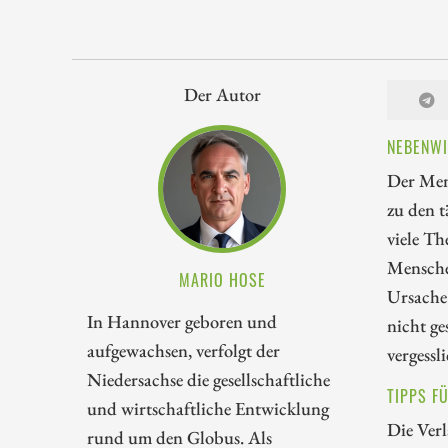
Der Autor
NEBENWI
Der Mens
zu den t
viele Th
Mensche
MARIO HOSE
Ursache 
In Hannover geboren und
nicht ge
aufgewachsen, verfolgt der
vergessl
Niedersachse die gesellschaftliche
TIPPS F
und wirtschaftliche Entwicklung
Die Verl
rund um den Globus. Als