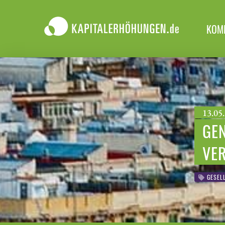
KOM
13.05.
GEN
VE
GESEL