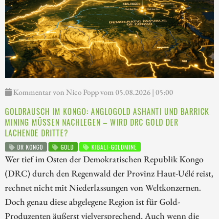
Kommentar von Nico Popp vom 05.08.2026 | 05:00
GOLDRAUSCH IM KONGO: ANGLOGOLD ASHANTI UND BARRICK
MINING MÜSSEN NACHLEGEN – WIRD DRC GOLD DER
LACHENDE DRITTE?
DR KONGO
GOLD
KIBALI-GOLDMINE
Wer tief im Osten der Demokratischen Republik Kongo
(DRC) durch den Regenwald der Provinz Haut-Uélé reist,
rechnet nicht mit Niederlassungen von Weltkonzernen.
Doch genau diese abgelegene Region ist für Gold-
Produzenten äußerst vielversprechend. Auch wenn die