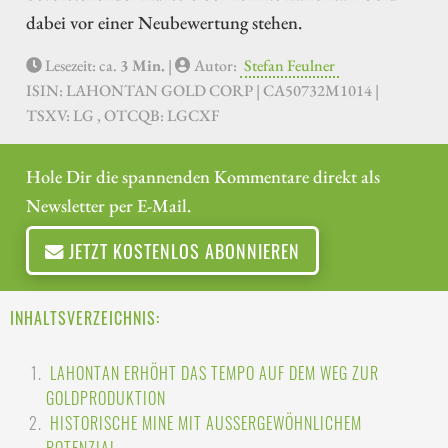
dabei vor einer Neubewertung stehen.
Lesezeit: ca.
3 Min.
|
Autor:
Stefan Feulner
ISIN: LAHONTAN GOLD CORP | CA50732M1014 |
TSXV: LG , OTCQB: LGCXF
Hole Dir die spannenden Kommentare direkt als
Newsletter per E-Mail.
JETZT KOSTENLOS ABONNIEREN
INHALTSVERZEICHNIS:
LAHONTAN ERHÖHT DAS TEMPO AUF DEM WEG ZUR
GOLDPRODUKTION
HISTORISCHE MINE MIT AUSSERGEWÖHNLICHEM P
OTENZIAL