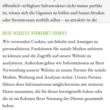
öffentlich verfügbare Infrastruktur nicht immer perfekt
ist, wissen sich die Giganten zu helfen und bauen Straßen
oder Stromtrassen notfalls selbst – zu attraktiv ist die
Geologie vor Ort, um sich von derartigen Widrigkeiten
DIESE WEBSEITE VERWENDET COOKIES
irritieren zu lassen. Wir stellen Unternehmen vor, die in
DRC tätig sind und zeigen Chancen für Investoren auf.
Wir verwenden Cookies, um Inhalte und Anzeigen zu
personalisieren, Funktionen für soziale Medien anbieten
ZUM KOMMENTAR
zu können und die Zugriffe auf unsere Website zu
analysieren. Außerdem geben wir Informationen zu Ihrer
Verwendung unserer Website an unsere Partner für soziale
Medien, Werbung und Analysen weiter. Unsere Partner
// kapitalerhoehungen.de - © 2026 - Die Informationsplattform für
führen diese Informationen möglicherweise mit weiteren
Investoren und Unternehmen rund um Kapitalerhöhung, Kapitalmarkt
Daten zusammen, die Sie ihnen bereitgestellt haben oder
und Unternehmensfinanzierung
die sie im Rahmen Ihrer Nutzung der Dienste gesammelt
haben.