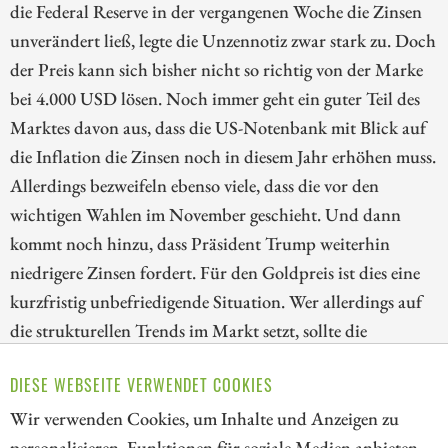
die Federal Reserve in der vergangenen Woche die Zinsen
unverändert ließ, legte die Unzennotiz zwar stark zu. Doch
der Preis kann sich bisher nicht so richtig von der Marke
bei 4.000 USD lösen. Noch immer geht ein guter Teil des
Marktes davon aus, dass die US-Notenbank mit Blick auf
die Inflation die Zinsen noch in diesem Jahr erhöhen muss.
Allerdings bezweifeln ebenso viele, dass die vor den
wichtigen Wahlen im November geschieht. Und dann
kommt noch hinzu, dass Präsident Trump weiterhin
niedrigere Zinsen fordert. Für den Goldpreis ist dies eine
kurzfristig unbefriedigende Situation. Wer allerdings auf
die strukturellen Trends im Markt setzt, sollte die
Korrektur bei den Goldaktien nutzen. Wir blicken deshalb
DIESE WEBSEITE VERWENDET COOKIES
heute auf die Papiere von Kinross Gold, Lahontan Gold
und AngloGold Ashanti!
Wir verwenden Cookies, um Inhalte und Anzeigen zu
personalisieren, Funktionen für soziale Medien anbieten