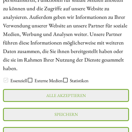
ZUM KOMMENTAR
zu können und die Zugriffe auf unsere Website zu
analysieren. Außerdem geben wir Informationen zu Ihrer
Verwendung unserer Website an unsere Partner für soziale
Medien, Werbung und Analysen weiter. Unsere Partner
// kapitalerhoehungen.de - © 2026 - Die Informationsplattform für
führen diese Informationen möglicherweise mit weiteren
Investoren und Unternehmen rund um Kapitalerhöhung, Kapitalmarkt
Daten zusammen, die Sie ihnen bereitgestellt haben oder
und Unternehmensfinanzierung
die sie im Rahmen Ihrer Nutzung der Dienste gesammelt
haben.
LEXIKON
Essenziell
Externe Medien
Statistiken
ALLE AKZEPTIEREN
Impressum
Datenschutz
Interessenskonflikt & Risikohinweis
SPEICHERN
Nutzungsbedingungen
Cookie-Einstellungen