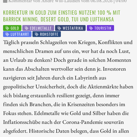
Kommentar von André Will-Laudien vom 06.08.2026 | 04:00
KORREKTUR IN GOLD ZUM EINSTIEG NUTZEN! 100 % MIT
BARRICK MINING, DESERT GOLD, TUI UND LUFTHANSA
GOLD
EDELMETALLE
WESTAFRIKA
TOURISTIK
LUFTFAHRT
ROHSTOFFE
Täglich prasseln Schlagzeilen von Kriegen, Konflikten und
menschlichen Dramen auf uns ein, wer hat da noch Lust,
an Urlaub zu denken? Doch gerade in solchen Momenten
kann das Abschalten wertvoller sein denn je. Investoren
navigieren seit Jahren durch ein Labyrinth aus
geopolitischer Unsicherheit, doch die Aktienmärkte haben
sich bislang erstaunlich resilient gezeigt, denn immer
finden sich Branchen, die in Krisenzeiten besonders im
Fokus stehen. Edelmetalle wie Gold und Silber haben die
Inflationsschübe nach der Corona-Pandemie souverän
abgefedert. Historische Daten belegen, dass Gold in allen