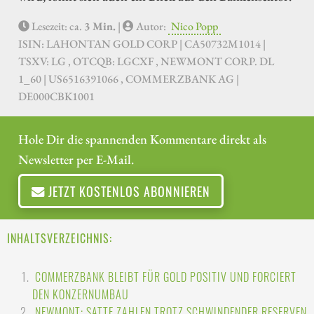
Lesezeit: ca.
3 Min.
|
Autor:
Nico Popp
ISIN: LAHONTAN GOLD CORP | CA50732M1014 |
TSXV: LG , OTCQB: LGCXF , NEWMONT CORP. DL
1_60 | US6516391066 , COMMERZBANK AG |
DE000CBK1001
Hole Dir die spannenden Kommentare direkt als
Newsletter per E-Mail.
JETZT KOSTENLOS ABONNIEREN
INHALTSVERZEICHNIS:
COMMERZBANK BLEIBT FÜR GOLD POSITIV UND FORCIERT
DEN KONZERNUMBAU
NEWMONT: SATTE ZAHLEN TROTZ SCHWINDENDER RESERVEN