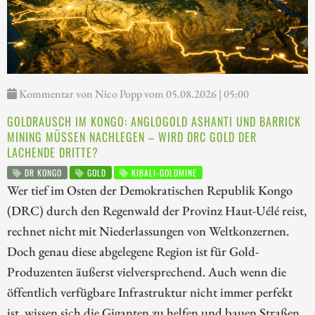
Kommentar von Nico Popp vom 05.08.2026 | 05:00
GOLDRAUSCH IM KONGO: ANGLOGOLD ASHANTI UND BARRICK
MINING MÜSSEN NACHLEGEN – WIRD DRC GOLD DER
LACHENDE DRITTE?
DR KONGO
GOLD
KIBALI-GOLDMINE
Wer tief im Osten der Demokratischen Republik Kongo
(DRC) durch den Regenwald der Provinz Haut-Uélé reist,
rechnet nicht mit Niederlassungen von Weltkonzernen.
Doch genau diese abgelegene Region ist für Gold-
Produzenten äußerst vielversprechend. Auch wenn die
öffentlich verfügbare Infrastruktur nicht immer perfekt
ist, wissen sich die Giganten zu helfen und bauen Straßen