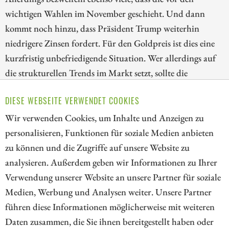
wichtigen Wahlen im November geschieht. Und dann
kommt noch hinzu, dass Präsident Trump weiterhin
niedrigere Zinsen fordert. Für den Goldpreis ist dies eine
kurzfristig unbefriedigende Situation. Wer allerdings auf
die strukturellen Trends im Markt setzt, sollte die
Korrektur bei den Goldaktien nutzen. Wir blicken deshalb
DIESE WEBSEITE VERWENDET COOKIES
heute auf die Papiere von Kinross Gold, Lahontan Gold
und AngloGold Ashanti!
Wir verwenden Cookies, um Inhalte und Anzeigen zu
personalisieren, Funktionen für soziale Medien anbieten
ZUM KOMMENTAR
zu können und die Zugriffe auf unsere Website zu
analysieren. Außerdem geben wir Informationen zu Ihrer
Verwendung unserer Website an unsere Partner für soziale
Medien, Werbung und Analysen weiter. Unsere Partner
// kapitalerhoehungen.de - © 2026 - Die Informationsplattform für
führen diese Informationen möglicherweise mit weiteren
Investoren und Unternehmen rund um Kapitalerhöhung, Kapitalmarkt
Daten zusammen, die Sie ihnen bereitgestellt haben oder
und Unternehmensfinanzierung