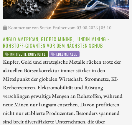
Kommentar von Stefan Feulner vom 03.08.2026 | 05:10
ANGLO AMERICAN, GLOBEX MINING, LUNDIN MINING -
ROHSTOFF-GIGANTEN VOR DEM NÄCHSTEN SCHUB
KRITISCHE ROHSTOFFE
EDELMETALLE
Kupfer, Gold und strategische Metalle rücken trotz der
aktuellen Börsenkorrektur immer stärker in den
Mittelpunkt der globalen Wirtschaft. Stromnetze, KI-
Rechenzentren, Elektromobilität und Rüstung
verschlingen gewaltige Mengen an Rohstoffen, während
neue Minen nur langsam entstehen. Davon profitieren
nicht nur etablierte Produzenten. Besonders spannend
sind breit diversifizierte Unternehmen, die über
Beteiligungen und Royalties an zahlreichen Projekten