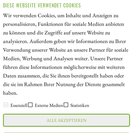
DIESE WEBSEITE VERWENDET COOKIES
verdienen können, ohne jede Mine selbst finanzieren zu
Wir verwenden Cookies, um Inhalte und Anzeigen zu
müssen.
personalisieren, Funktionen für soziale Medien anbieten
ZUM KOMMENTAR
zu können und die Zugriffe auf unsere Website zu
analysieren. Außerdem geben wir Informationen zu Ihrer
Verwendung unserer Website an unsere Partner für soziale
Medien, Werbung und Analysen weiter. Unsere Partner
// kapitalerhoehungen.de - © 2026 - Die Informationsplattform für
führen diese Informationen möglicherweise mit weiteren
Investoren und Unternehmen rund um Kapitalerhöhung, Kapitalmarkt
Daten zusammen, die Sie ihnen bereitgestellt haben oder
und Unternehmensfinanzierung
die sie im Rahmen Ihrer Nutzung der Dienste gesammelt
haben.
LEXIKON
Essenziell
Externe Medien
Statistiken
ALLE AKZEPTIEREN
Impressum
Datenschutz