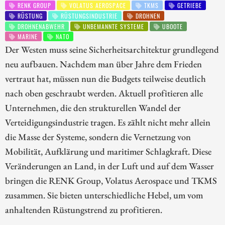
RENK GROUP
VOLATUS AEROSPACE
TKMS
GETRIEBE
RÜSTUNG
RÜSTUNGSINDUSTRIE
DROHNEN
DROHNENABWEHR
UNBEMANNTE SYSTEME
UBOOTE
MARINE
NATO
Der Westen muss seine Sicherheitsarchitektur grundlegend
neu aufbauen. Nachdem man über Jahre dem Frieden
vertraut hat, müssen nun die Budgets teilweise deutlich
nach oben geschraubt werden. Aktuell profitieren alle
Unternehmen, die den strukturellen Wandel der
Verteidigungsindustrie tragen. Es zählt nicht mehr allein
die Masse der Systeme, sondern die Vernetzung von
Mobilität, Aufklärung und maritimer Schlagkraft. Diese
Veränderungen an Land, in der Luft und auf dem Wasser
bringen die RENK Group, Volatus Aerospace und TKMS
zusammen. Sie bieten unterschiedliche Hebel, um vom
anhaltenden Rüstungstrend zu profitieren.