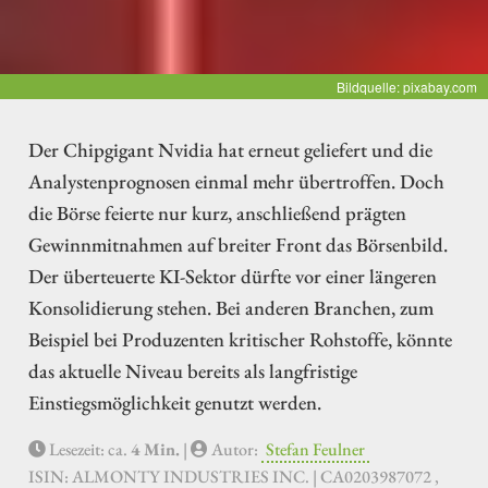
Bildquelle: pixabay.com
Der Chipgigant Nvidia hat erneut geliefert und die
Analystenprognosen einmal mehr übertroffen. Doch
die Börse feierte nur kurz, anschließend prägten
Gewinnmitnahmen auf breiter Front das Börsenbild.
Der überteuerte KI-Sektor dürfte vor einer längeren
Konsolidierung stehen. Bei anderen Branchen, zum
Beispiel bei Produzenten kritischer Rohstoffe, könnte
das aktuelle Niveau bereits als langfristige
Einstiegsmöglichkeit genutzt werden.
Lesezeit: ca.
4 Min.
|
Autor:
Stefan Feulner
ISIN: ALMONTY INDUSTRIES INC. | CA0203987072 ,