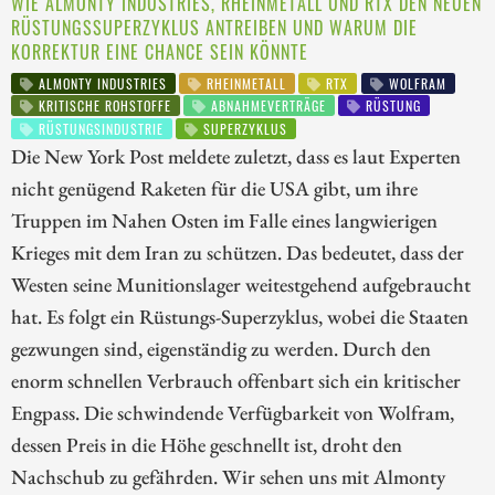
WIE ALMONTY INDUSTRIES, RHEINMETALL UND RTX DEN NEUEN
RÜSTUNGSSUPERZYKLUS ANTREIBEN UND WARUM DIE
KORREKTUR EINE CHANCE SEIN KÖNNTE
ALMONTY INDUSTRIES
RHEINMETALL
RTX
WOLFRAM
KRITISCHE ROHSTOFFE
ABNAHMEVERTRÄGE
RÜSTUNG
RÜSTUNGSINDUSTRIE
SUPERZYKLUS
Die New York Post meldete zuletzt, dass es laut Experten
nicht genügend Raketen für die USA gibt, um ihre
Truppen im Nahen Osten im Falle eines langwierigen
Krieges mit dem Iran zu schützen. Das bedeutet, dass der
Westen seine Munitionslager weitestgehend aufgebraucht
hat. Es folgt ein Rüstungs-Superzyklus, wobei die Staaten
gezwungen sind, eigenständig zu werden. Durch den
enorm schnellen Verbrauch offenbart sich ein kritischer
Engpass. Die schwindende Verfügbarkeit von Wolfram,
dessen Preis in die Höhe geschnellt ist, droht den
Nachschub zu gefährden. Wir sehen uns mit Almonty