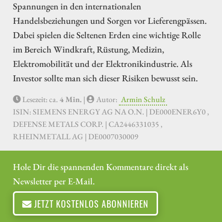
Spannungen in den internationalen
Handelsbeziehungen und Sorgen vor Lieferengpässen.
Dabei spielen die Seltenen Erden eine wichtige Rolle
im Bereich Windkraft, Rüstung, Medizin,
Elektromobilität und der Elektronikindustrie. Als
Investor sollte man sich dieser Risiken bewusst sein.
Lesezeit: ca.
4 Min.
|
Autor:
Armin Schulz
ISIN: SIEMENS ENERGY AG NA O.N. | DE000ENER6Y0 ,
DEFENSE METALS CORP. | CA2446331035 ,
RHEINMETALL AG | DE0007030009
Hole Dir die spannenden Kommentare direkt als
Newsletter per E-Mail.
JETZT KOSTENLOS ABONNIEREN