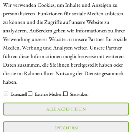
die Aktien näher vor.
Wir verwenden Cookies, um Inhalte und Anzeigen zu
personalisieren, Funktionen für soziale Medien anbieten
ZUM KOMMENTAR
zu können und die Zugriffe auf unsere Website zu
analysieren. Außerdem geben wir Informationen zu Ihrer
Verwendung unserer Website an unsere Partner für soziale
Medien, Werbung und Analysen weiter. Unsere Partner
// kapitalerhoehungen.de - © 2026 - Die Informationsplattform für
führen diese Informationen möglicherweise mit weiteren
Investoren und Unternehmen rund um Kapitalerhöhung, Kapitalmarkt
Daten zusammen, die Sie ihnen bereitgestellt haben oder
und Unternehmensfinanzierung
die sie im Rahmen Ihrer Nutzung der Dienste gesammelt
haben.
LEXIKON
Essenziell
Externe Medien
Statistiken
ALLE AKZEPTIEREN
Impressum
Datenschutz
Interessenskonflikt & Risikohinweis
SPEICHERN