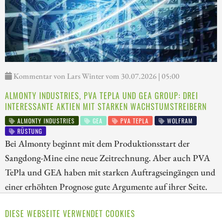
Kommentar von Lars Winter vom 30.07.2026 | 05:00
ALMONTY INDUSTRIES, PVA TEPLA UND GEA GROUP: DREI
INTERESSANTE AKTIEN MIT STARKEN WACHSTUMSTREIBERN
ALMONTY INDUSTRIES
GEA
PVA TEPLA
WOLFRAM
RÜSTUNG
Bei Almonty beginnt mit dem Produktionsstart der
Sangdong-Mine eine neue Zeitrechnung. Aber auch PVA
TePla und GEA haben mit starken Auftragseingängen und
einer erhöhten Prognose gute Argumente auf ihrer Seite.
Alle drei Unternehmen verfügen über handfeste
DIESE WEBSEITE VERWENDET COOKIES
Wachstumstreiber und weiteres Kurspotenzial. Wir stellen