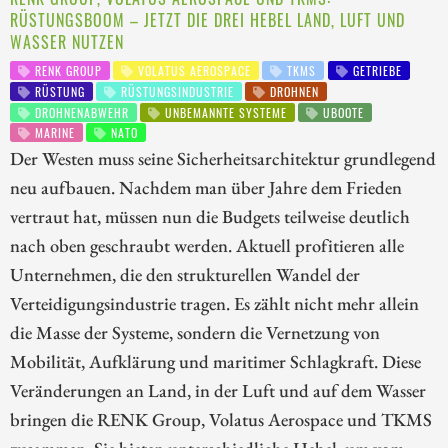
RÜSTUNGSBOOM – JETZT DIE DREI HEBEL LAND, LUFT UND
WASSER NUTZEN
RENK GROUP
VOLATUS AEROSPACE
TKMS
GETRIEBE
RÜSTUNG
RÜSTUNGSINDUSTRIE
DROHNEN
DROHNENABWEHR
UNBEMANNTE SYSTEME
UBOOTE
MARINE
NATO
Der Westen muss seine Sicherheitsarchitektur grundlegend
neu aufbauen. Nachdem man über Jahre dem Frieden
vertraut hat, müssen nun die Budgets teilweise deutlich
nach oben geschraubt werden. Aktuell profitieren alle
Unternehmen, die den strukturellen Wandel der
Verteidigungsindustrie tragen. Es zählt nicht mehr allein
die Masse der Systeme, sondern die Vernetzung von
Mobilität, Aufklärung und maritimer Schlagkraft. Diese
Veränderungen an Land, in der Luft und auf dem Wasser
bringen die RENK Group, Volatus Aerospace und TKMS
zusammen. Sie bieten unterschiedliche Hebel, um vom