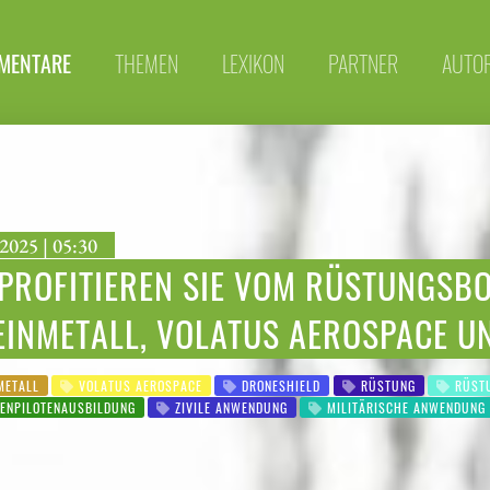
MENTARE
THEMEN
LEXIKON
PARTNER
AUTO
2025 | 05:30
PROFITIEREN SIE VOM RÜSTUNGSBO
EINMETALL, VOLATUS AEROSPACE U
METALL
VOLATUS AEROSPACE
DRONESHIELD
RÜSTUNG
RÜSTU
ENPILOTENAUSBILDUNG
ZIVILE ANWENDUNG
MILITÄRISCHE ANWENDUNG