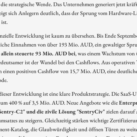
die strategische Wende. Das Unternehmen generiert jetzt krä
eigt sich Anlegern deutlich, dass der Sprung vom Hardware-L
ist.
nzielle Entwicklung ist kaum zu übersehen. Bis Ende Septem
liche Einnahmen von über 193 Mio. AUD, ein gewaltiger Spr
 allein steuerte 93 Mio. AUD bei
, was einem Wachstum von ü
eutsamer ist der Wandel bei den Cashflows. Aus operativen T
 einen positiven Cashflow von 15,7 Mio. AUD, eine deutlich
ode.
dieser Entwicklung ist eine klare Produktstrategie. Die SaaS-
 um 400 % auf 3,5 Mio. AUD. Neue Angebote wie die
Enterp
entry-C2" und die zivile Lösung "SentryCiv"
zielen darauf a
satzes zu steigern. Gleichzeitig stärken wichtige Zertifizie
ent-Katalog, die Glaubwürdigkeit und öffnen Türen zu weite