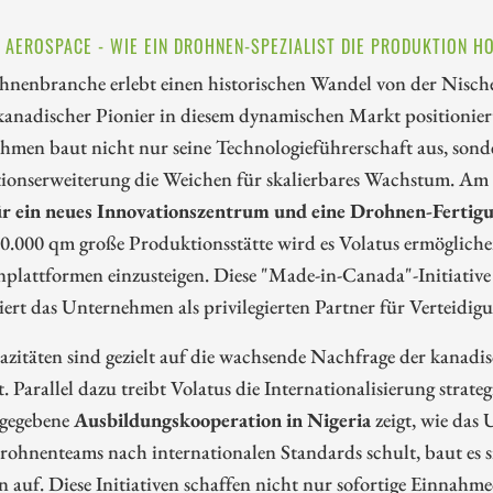
 AEROSPACE - WIE EIN DROHNEN-SPEZIALIST DIE PRODUKTION H
nenbranche erlebt einen historischen Wandel von der Nische 
 kanadischer Pionier in diesem dynamischen Markt positioniert
men baut nicht nur seine Technologieführerschaft aus, sonde
ionserweiterung die Weichen für skalierbares Wachstum. Am
ür ein neues Innovationszentrum und eine Drohnen-Fertig
0.000 qm große Produktionsstätte wird es Volatus ermöglichen
lattformen einzusteigen. Diese "Made-in-Canada"-Initiative s
iert das Unternehmen als privilegierten Partner für Verteidi
zitäten sind gezielt auf die wachsende Nachfrage der kanadi
t. Parallel dazu treibt Volatus die Internationalisierung strat
gegebene
Ausbildungskooperation in Nigeria
zeigt, wie das
rohnenteams nach internationalen Standards schult, baut es si
 auf. Diese Initiativen schaffen nicht nur sofortige Einnahm