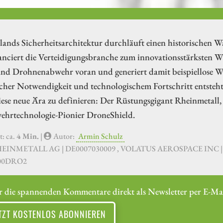
lands Sicherheitsarchitektur durchläuft einen historischen 
nciert die Verteidigungsbranche zum innovationsstärksten Wi
und Drohnenabwehr voran und generiert damit beispiellose W
scher Notwendigkeit und technologischem Fortschritt entsteh
iese neue Ära zu definieren: Der Rüstungsgigant Rheinmetall
ehrtechnologie-Pionier DroneShield.
t: ca.
4 Min.
|
Autor:
Armin Schulz
HEINMETALL AG | DE0007030009 , VOLATUS AEROSPACE INC 
00DRO2
r die spannenden Kommentare direkt als Newsletter per E-Mai
TZT KOSTENLOS ABONNIEREN