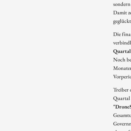
sondern 
Damit z
geglückt 
Die fina
verbind
Quartal
Noch bed
Monaten
Vorperi
Treiber 
Quartal
"DroneS
Gesamtum
Governm