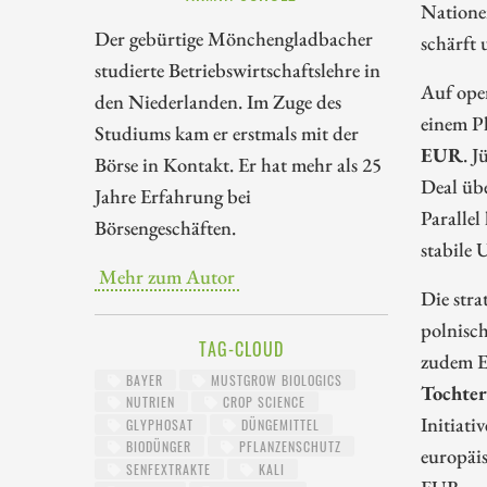
Nationen
Der gebürtige Mönchengladbacher
schärft 
studierte Betriebswirtschaftslehre in
Auf oper
den Niederlanden. Im Zuge des
einem P
Studiums kam er erstmals mit der
EUR
. 
Börse in Kontakt. Er hat mehr als 25
Deal üb
Jahre Erfahrung bei
Parallel
Börsengeschäften.
stabile 
Mehr zum Autor
Die stra
polnisc
TAG-CLOUD
zudem E
BAYER
MUSTGROW BIOLOGICS
Tochter
NUTRIEN
CROP SCIENCE
Initiati
GLYPHOSAT
DÜNGEMITTEL
BIODÜNGER
PFLANZENSCHUTZ
europäis
SENFEXTRAKTE
KALI
EUR.