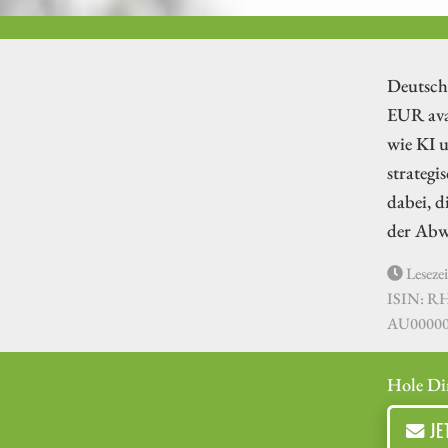
Deutsch
EUR ava
wie KI 
strategi
dabei, d
der Abw
Lesezei
ISIN: R
AU0000
Hole Di
JE