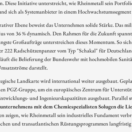
. Diese Initiative unterstreicht, wie Rheinmetall sein Portfol
und sich als Systemanbieter in einem Hochwachstumssegment p
ativer Ebene beweist das Unternehmen solide Stärke. Das mil
lus von 36 % dynamisch. Den Rahmen für die Zukunft spann
Jüngste Großaufträge unterstreichen dieses Momentum. So siche
er 222 Radschützenpanzer vom Typ "Schakal" für Deutschlan
 läuft die Belieferung der Bundeswehr mit hochmobilen Sanitä
Umsatzströme darstellt.
tegische Landkarte wird international weiter ausgebaut. Gepla
hen PGZ-Gruppe, um ein europäisches Zentrum für Unterstüt
ntwicklungs- und Ingenieurskapazitäten ausgebaut. Parallel
s
unternehmens mit dem Chemiespezialisten Solugen die Li
ven zeigen, wie Rheinmetall sein industrielles Fundament verb
chen und transatlantischen Rüstungsprogrammen langfristig zu