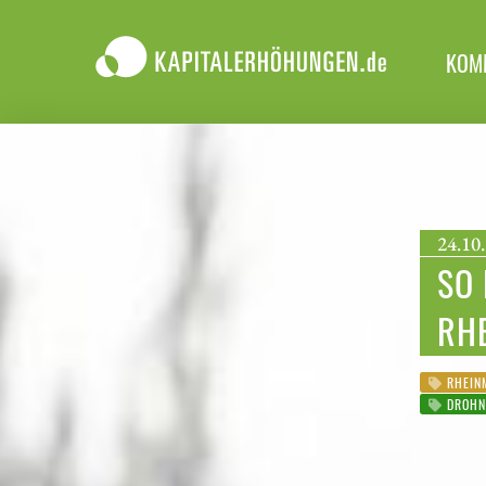
KOM
24.10.
SO 
RH
RHEIN
DROHN