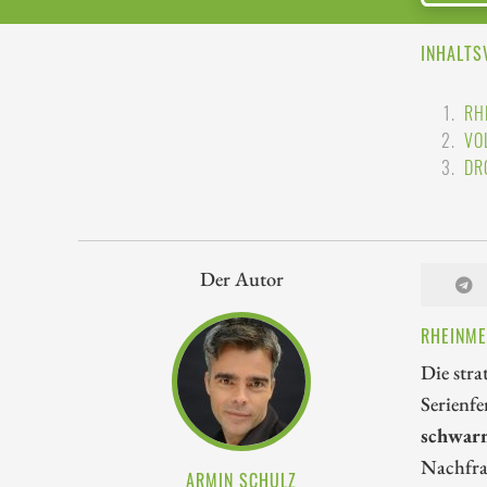
INHALTS
RH
VO
DR
Der Autor
RHEINME
Die stra
Serienfe
schwar
Nachfrag
ARMIN SCHULZ