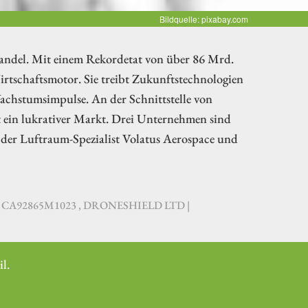
Bildquelle: pixabay.com
Wandel. Mit einem Rekordetat von über 86 Mrd.
rtschaftsmotor. Sie treibt Zukunftstechnologien
achstumsimpulse. An der Schnittstelle von
t ein lukrativer Markt. Drei Unternehmen sind
, der Luftraum-Spezialist Volatus Aerospace und
| CA92865M1023 , DRONESHIELD LTD |
l.