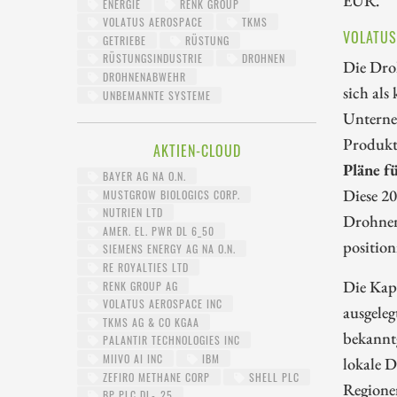
ENERGIE
RENK GROUP
VOLATUS AEROSPACE
TKMS
VOLATUS
GETRIEBE
RÜSTUNG
RÜSTUNGSINDUSTRIE
DROHNEN
Die Droh
DROHNENABWEHR
sich als
UNBEMANNTE SYSTEME
Unterneh
Produkt
AKTIEN-CLOUD
Pläne f
BAYER AG NA O.N.
Diese 20
MUSTGROW BIOLOGICS CORP.
NUTRIEN LTD
Drohnenp
AMER. EL. PWR DL 6_50
position
SIEMENS ENERGY AG NA O.N.
RE ROYALTIES LTD
Die Kapa
RENK GROUP AG
VOLATUS AEROSPACE INC
ausgeleg
TKMS AG & CO KGAA
bekannt
PALANTIR TECHNOLOGIES INC
MIIVO AI INC
IBM
lokale D
ZEFIRO METHANE CORP
SHELL PLC
Regionen
BP PLC DL-_25