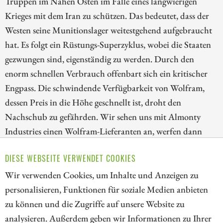
Truppen im Nahen Osten im Falle eines langwierigen
Krieges mit dem Iran zu schützen. Das bedeutet, dass der
Westen seine Munitionslager weitestgehend aufgebraucht
hat. Es folgt ein Rüstungs-Superzyklus, wobei die Staaten
gezwungen sind, eigenständig zu werden. Durch den
enorm schnellen Verbrauch offenbart sich ein kritischer
Engpass. Die schwindende Verfügbarkeit von Wolfram,
dessen Preis in die Höhe geschnellt ist, droht den
Nachschub zu gefährden. Wir sehen uns mit Almonty
Industries einen Wolfram-Lieferanten an, werfen dann
einen Blick auf Rheinmetall, den europäischen
DIESE WEBSEITE VERWENDET COOKIES
Rüstungsgiganten, und schließen mit RTX, dem
technologischen Leitwolf der US-Raketenindustrie.
Wir verwenden Cookies, um Inhalte und Anzeigen zu
personalisieren, Funktionen für soziale Medien anbieten
ZUM KOMMENTAR
zu können und die Zugriffe auf unsere Website zu
analysieren. Außerdem geben wir Informationen zu Ihrer