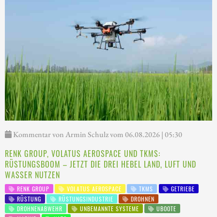
Kommentar von Armin Schulz vom 06.08.2026 | 05:30
RENK GROUP, VOLATUS AEROSPACE UND TKMS:
RÜSTUNGSBOOM – JETZT DIE DREI HEBEL LAND, LUFT UND
WASSER NUTZEN
RENK GROUP
VOLATUS AEROSPACE
TKMS
GETRIEBE
RÜSTUNG
RÜSTUNGSINDUSTRIE
DROHNEN
DROHNENABWEHR
UNBEMANNTE SYSTEME
UBOOTE