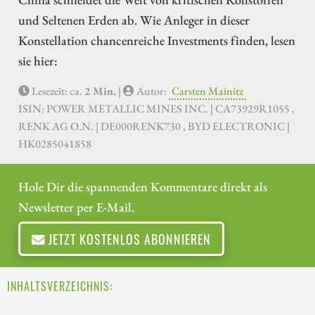
und Seltenen Erden ab. Wie Anleger in dieser
Konstellation chancenreiche Investments finden, lesen
sie hier:
Lesezeit: ca.
2 Min.
|
Autor:
Carsten Mainitz
ISIN: POWER METALLIC MINES INC. | CA73929R1055 ,
RENK AG O.N. | DE000RENK730 , BYD ELECTRONIC |
HK0285041858
Hole Dir die spannenden Kommentare direkt als
Newsletter per E-Mail.
JETZT KOSTENLOS ABONNIEREN
INHALTSVERZEICHNIS: