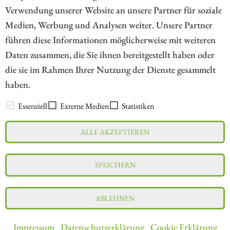
Verwendung unserer Website an unsere Partner für soziale
Medien, Werbung und Analysen weiter. Unsere Partner
// kapitalerhoehungen.de - © 2026 - Die Informationsplattform für
führen diese Informationen möglicherweise mit weiteren
Investoren und Unternehmen rund um Kapitalerhöhung, Kapitalmarkt
Daten zusammen, die Sie ihnen bereitgestellt haben oder
und Unternehmensfinanzierung
die sie im Rahmen Ihrer Nutzung der Dienste gesammelt
haben.
LEXIKON
Essenziell
Externe Medien
Statistiken
ALLE AKZEPTIEREN
Impressum
Datenschutz
Interessenskonflikt & Risikohinweis
SPEICHERN
Nutzungsbedingungen
Cookie-Einstellungen
ABLEHNEN
Impressum
Datenschutzerklärung
Cookie Erklärung