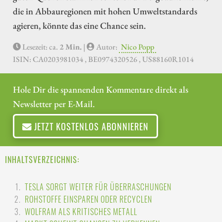
die in Abbauregionen mit hohen Umweltstandards
agieren, könnte das eine Chance sein.
Lesezeit: ca.
2 Min.
|
Autor:
Nico Popp
ISIN: CA0203981034 , BE0974320526 , US88160R1014
Hole Dir die spannenden Kommentare direkt als
Newsletter per E-Mail.
JETZT KOSTENLOS ABONNIEREN
INHALTSVERZEICHNIS:
TESLA SORGT WEITER FÜR ÜBERRASCHUNGEN
ROHSTOFFE EINSPAREN ODER RECYCLEN
WOLFRAM ALS KRITISCHES METALL