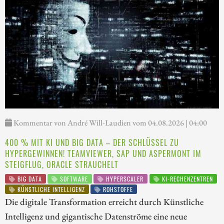
Kommentar von André Will-Laudien vom 04.08.2026 | 04:00
400 % MIT KI UND BIG DATA – DER SCHLÜSSEL ZU
HYPERGEWINNEN! TEAMVIEWER, SAP UND ASPERMONT IM
STEIGFLUG, ORACLE STRAUCHELT
BIG DATA
SOFTWARE
HYPERSCALER
KI-RECHENZENTREN
KÜNSTLICHE INTELLIGENZ
ROHSTOFFE
Die digitale Transformation erreicht durch Künstliche
Intelligenz und gigantische Datenströme eine neue