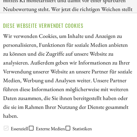
mittels KI monetarisiert und damit vor einer spürbaren
Neubewertung steht. Wer jetzt die richtigen Weichen stellt
und auf datengetriebene Vorreiter setzt, sichert sich einen
DIESE WEBSEITE VERWENDET COOKIES
niedrigen Einstieg zu interessanten Turnaround-
Kandidaten. Der Schlüssel liegt im richtigen Timing.
Wir verwenden Cookies, um Inhalte und Anzeigen zu
personalisieren, Funktionen für soziale Medien anbieten
ZUM KOMMENTAR
zu können und die Zugriffe auf unsere Website zu
analysieren. Außerdem geben wir Informationen zu Ihrer
Verwendung unserer Website an unsere Partner für soziale
Medien, Werbung und Analysen weiter. Unsere Partner
// kapitalerhoehungen.de - © 2026 - Die Informationsplattform für
führen diese Informationen möglicherweise mit weiteren
Investoren und Unternehmen rund um Kapitalerhöhung, Kapitalmarkt
Daten zusammen, die Sie ihnen bereitgestellt haben oder
und Unternehmensfinanzierung
die sie im Rahmen Ihrer Nutzung der Dienste gesammelt
haben.
LEXIKON
Essenziell
Externe Medien
Statistiken