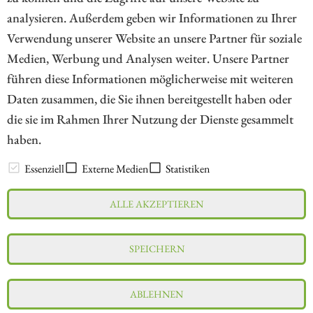
analysieren. Außerdem geben wir Informationen zu Ihrer
Verwendung unserer Website an unsere Partner für soziale
Medien, Werbung und Analysen weiter. Unsere Partner
// kapitalerhoehungen.de - © 2026 - Die Informationsplattform für
führen diese Informationen möglicherweise mit weiteren
Investoren und Unternehmen rund um Kapitalerhöhung, Kapitalmarkt
Daten zusammen, die Sie ihnen bereitgestellt haben oder
und Unternehmensfinanzierung
die sie im Rahmen Ihrer Nutzung der Dienste gesammelt
haben.
LEXIKON
Essenziell
Externe Medien
Statistiken
ALLE AKZEPTIEREN
Impressum
Datenschutz
Interessenskonflikt & Risikohinweis
SPEICHERN
Nutzungsbedingungen
Cookie-Einstellungen
ABLEHNEN