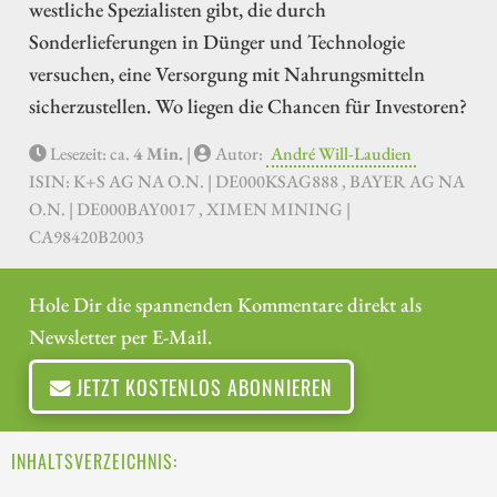
westliche Spezialisten gibt, die durch
Sonderlieferungen in Dünger und Technologie
versuchen, eine Versorgung mit Nahrungsmitteln
sicherzustellen. Wo liegen die Chancen für Investoren?
Lesezeit: ca.
4 Min.
|
Autor:
André Will-Laudien
ISIN: K+S AG NA O.N. | DE000KSAG888 , BAYER AG NA
O.N. | DE000BAY0017 , XIMEN MINING |
CA98420B2003
Hole Dir die spannenden Kommentare direkt als
Newsletter per E-Mail.
JETZT KOSTENLOS ABONNIEREN
INHALTSVERZEICHNIS: