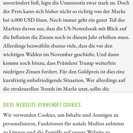
unverändert ließ, legte die Unzennotiz zwar stark zu. Doch
der Preis kann sich bisher nicht so richtig von der Marke
bei 4.000 USD lösen. Noch immer geht ein guter Teil des
Marktes davon aus, dass die US-Notenbank mit Blick auf
die Inflation die Zinsen noch in diesem Jahr erhöhen muss.
Allerdings bezweifeln ebenso viele, dass die vor den
wichtigen Wahlen im November geschieht. Und dann
kommt noch hinzu, dass Präsident Trump weiterhin
niedrigere Zinsen fordert. Für den Goldpreis ist dies eine
kurzfristig unbefriedigende Situation. Wer allerdings auf
die strukturellen Trends im Markt setzt, sollte die
Korrektur bei den Goldaktien nutzen. Wir blicken deshalb
DIESE WEBSEITE VERWENDET COOKIES
heute auf die Papiere von Kinross Gold, Lahontan Gold
und AngloGold Ashanti!
Wir verwenden Cookies, um Inhalte und Anzeigen zu
personalisieren, Funktionen für soziale Medien anbieten
ZUM KOMMENTAR
zu können und die Zugriffe auf unsere Website zu