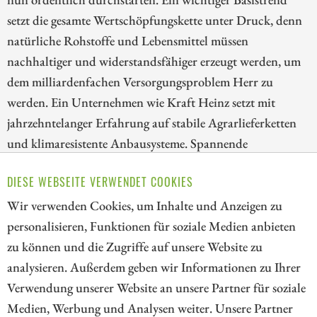
setzt die gesamte Wertschöpfungskette unter Druck, denn
natürliche Rohstoffe und Lebensmittel müssen
nachhaltiger und widerstandsfähiger erzeugt werden, um
dem milliardenfachen Versorgungsproblem Herr zu
werden. Ein Unternehmen wie Kraft Heinz setzt mit
jahrzehntelanger Erfahrung auf stabile Agrarlieferketten
und klimaresistente Anbausysteme. Spannende
Entwicklungen in einem Sektor, der im Schatten von
DIESE WEBSEITE VERWENDET COOKIES
HighTech und Rüstung oft übersehen wird. Aber die
technischen Trends haben längst gedreht!
Wir verwenden Cookies, um Inhalte und Anzeigen zu
personalisieren, Funktionen für soziale Medien anbieten
ZUM KOMMENTAR
zu können und die Zugriffe auf unsere Website zu
analysieren. Außerdem geben wir Informationen zu Ihrer
Verwendung unserer Website an unsere Partner für soziale
Medien, Werbung und Analysen weiter. Unsere Partner