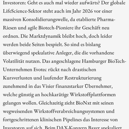
Investoren: Geht es auch mal wieder aufwärts? Der globale
LifeScience-Sektor steht auch im Jahr 2026 vor einer
massiven Konsolidierungswelle, da etablierte Pharma-
Riesen und agile Biotech-Pioniere ihr Geschäft neu
ordnen. Die Marktdynamik bleibt hoch, doch leider
werden beide Seiten bespielt. So sind es bislang
überwiegend spekulative Anleger, die die vorhandene
Volatilität nutzen. Das angeschlagene Hamburger BioTech-
Unternehmen Evotec rückt nach drastischen
Kursverlusten und laufender Restrukturierung
zunehmend in das Visier finanzstarker Übernehmer,
welche günstig an hochkarätige Wirkstoffplattformen
gelangen wollen. Gleichzeitig zieht BioNxt mit seinen
wegweisenden Wirkstoffverabreichungssystemen und
fortgeschrittenen klinischen Pipelines das Interesse von
Investoren auf sich. Beim DAX-Konzern Bayer spekuliert