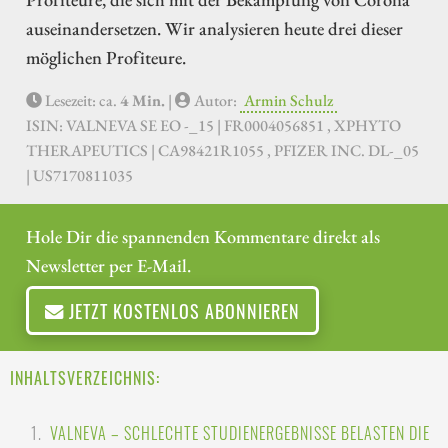
auseinandersetzen. Wir analysieren heute drei dieser
möglichen Profiteure.
Lesezeit: ca.
4 Min.
|
Autor:
Armin Schulz
ISIN: VALNEVA SE EO -_15 | FR0004056851 , XPHYTO
THERAPEUTICS | CA98421R1055 , PFIZER INC. DL-_05
| US7170811035
Hole Dir die spannenden Kommentare direkt als
Newsletter per E-Mail.
JETZT KOSTENLOS ABONNIEREN
INHALTSVERZEICHNIS:
VALNEVA – SCHLECHTE STUDIENERGEBNISSE BELASTEN DIE