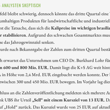
– ANALYSTEN SKEPTISCH
ld bleibt schwierig, dennoch könnte das dritte Quartal ein
mhaltigen Produkten für landwirtschaftliche und industriell
t die Tatsache, dass sich die
Kalipreise im wichtigen brasil
 stabilisieren
. Aufgrund des schwachen Gesamtmarktes muss
se das Jahresgewinnziel senken.
urde nach Bekanntgabe der Zahlen zum dritten Quartal bestät
 erwartet das Unternehmen um CEO Dr. Burkhard Lohr für 
en 600 und 800 Mio. EUR
. Damit liegt die K+S AG weit hin
in Höhe von 2,4 Mrd. EUR eingebucht werden konnte. Der bere
zwischen 300 und 450 Mio. EUR bewegen. Im Vorjahr lag die
luss an die Zahlenveröffentlichung meldeten sich mehrere An
k UBS ihr Urteil
„Sell“ mit einem Kursziel von 13 EUR
. D
uf „Hold“ zurück. Das Kursziel wurde von 25 EUR auf aktuel