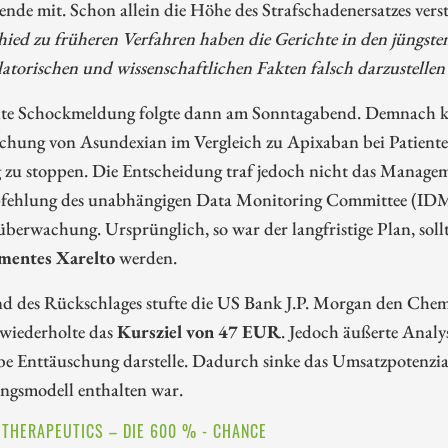
de mit. Schon allein die Höhe des Strafschadenersatzes vers
ied zu früheren Verfahren haben die Gerichte in den jüngsten
latorischen und wissenschaftlichen Fakten falsch darzustellen
ite Schockmeldung folgte dann am Sonntagabend. Demnach kün
chung von Asundexian im Vergleich zu Apixaban bei Patiente
ig zu stoppen. Die Entscheidung traf jedoch nicht das Manag
fehlung des unabhängigen Data Monitoring Committee (ID
berwachung. Ursprünglich, so war der langfristige Plan, sol
mentes Xarelto
werden.
d des Rückschlages stufte die US Bank J.P. Morgan den Chem
 wiederholte das
Kursziel von 47 EUR
. Jedoch äußerte Analy
be Enttäuschung darstelle. Dadurch sinke das Umsatzpotenzia
ngsmodell enthalten war.
 THERAPEUTICS – DIE 600 % - CHANCE