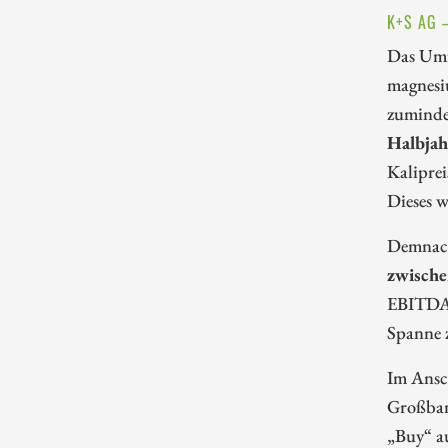
K+S AG 
Das Umfe
magnesiu
zumindes
Halbjahr
Kaliprei
Dieses w
Demnach
zwisch
EBITDA 
Spanne 
Im Ansch
Großban
„Buy“ a