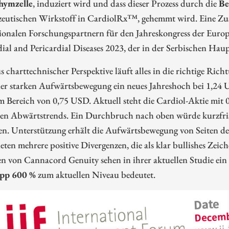
hymzelle
, induziert wird und dass dieser Prozess durch die
Be
eutischen Wirkstoff in CardiolRx™, gehemmt wird. Eine Zu
tionalen Forschungspartnern für den Jahreskongress der Eur
al and Pericardial Diseases 2023, der in der Serbischen Haupt
 charttechnischer Perspektive läuft alles in die richtige R
er starken Aufwärtsbewegung ein neues Jahreshoch bei 1,24 U
 Bereich von 0,75 USD. Aktuell steht die Cardiol-Aktie mit 
rten Abwärtstrends. Ein Durchbruch nach oben würde kurzfris
ren. Unterstützung erhält die Aufwärtsbewegung von Seiten 
eten mehrere positive Divergenzen, die als klar bullishes Zeic
n von Cannacord Genuity sehen in ihrer aktuellen Studie ein
app 600 %
zum aktuellen Niveau bedeutet.