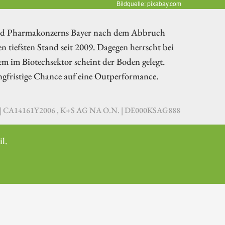
Bildquelle: pixabay.com
und Pharmakonzerns Bayer nach dem Abbruch
n tiefsten Stand seit 2009. Dagegen herrscht bei
m im Biotechsektor scheint der Boden gelegt.
angfristige Chance auf eine Outperformance.
 CA14161Y2006 , K+S AG NA O.N. | DE000KSAG888
l.