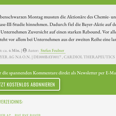
abenschwarzen Montag mussten die Aktionäre des Chemie- 
ase-III-Studie hinnehmen. Dadurch fiel die Bayer-Aktie auf de
Unternehmen Zuversicht auf einen starken Rebound. Vor alle
teht vor allem bei Unternehmen aus der zweiten Reihe eine l
t: ca.
4 Min.
|
Autor:
Stefan Feulner
AYER AG NA O.N. | DE000BAY0017 , CARDIOL THERAPEUTICS |
r die spannenden Kommentare direkt als Newsletter per E-Mai
TZT KOSTENLOS ABONNIEREN
VERZEICHNIS: