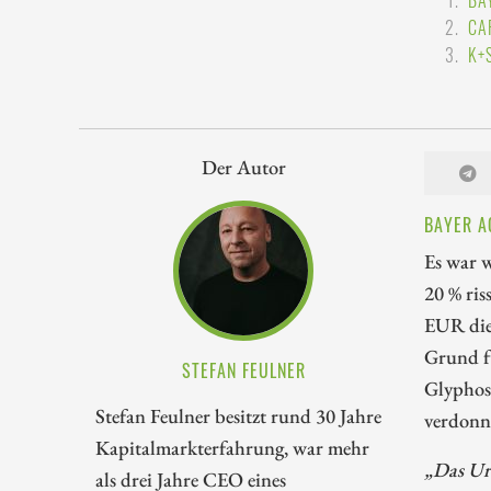
BA
CA
K+
Der Autor
BAYER A
Es war w
20 % ris
EUR di
Grund f
STEFAN FEULNER
Glyphos
Stefan Feulner besitzt rund 30 Jahre
verdonn
Kapitalmarkterfahrung, war mehr
„Das Urt
als drei Jahre CEO eines