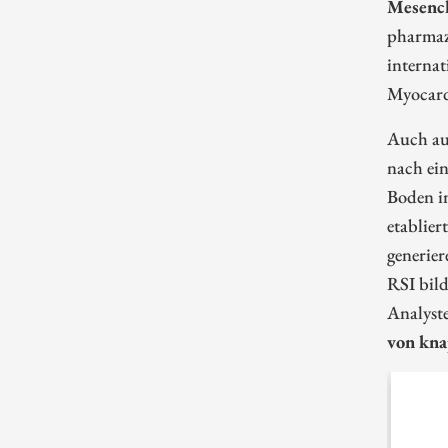
Mesenc
pharmaz
interna
Myocardi
Auch aus
nach ein
Boden im
etablie
generie
RSI bild
Analyste
von kn