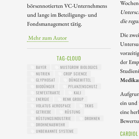
Wochenen
börsennotierten VC-Unternehmens
Untersch
und lange im Beteiligungs- und
die regu
Fondsmanagement tätig.
Die zwe
Mehr zum Autor
Untersu
vorzeit
TAG-CLOUD
der Emp
BAYER
MUSTGROW BIOLOGICS
Studienü
NUTRIEN
CROP SCIENCE
Medika
GLYPHOSAT
DÜNGEMITTEL
BIODÜNGER
PFLANZENSCHUTZ
Aufgrun
SENFEXTRAKTE
KALI
ENERGIE
RENK GROUP
ein und
VOLATUS AEROSPACE
TKMS
eine her
GETRIEBE
RÜSTUNG
RÜSTUNGSINDUSTRIE
DROHNEN
Bewertu
DROHNENABWEHR
UNBEMANNTE SYSTEME
CARDIOL