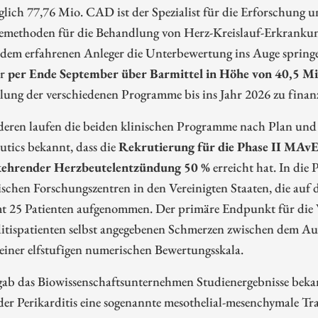
glich 77,76 Mio. CAD ist der Spezialist für die Erforschung 
emethoden für die Behandlung von Herz-Kreislauf-Erkrankung
edem erfahrenen Anleger die Unterbewertung ins Auge springe
er
per Ende September über Barmittel in Höhe von 40,5 M
ung der verschiedenen Programme bis ins Jahr 2026 zu finanz
eren laufen die beiden klinischen Programme nach Plan und 
tics bekannt, dass die
Rekrutierung für die Phase II MAv
ehrender Herzbeutelentzündung 50 %
erreicht hat. In di
schen Forschungszentren in den Vereinigten Staaten, die auf di
mt 25 Patienten aufgenommen. Der primäre Endpunkt für die 
ditispatienten selbst angegebenen Schmerzen zwischen dem 
iner elfstufigen numerischen Bewertungsskala.
b das Biowissenschaftsunternehmen Studienergebnisse bekannt
er Perikarditis eine sogenannte mesothelial-mesenchymale Tr