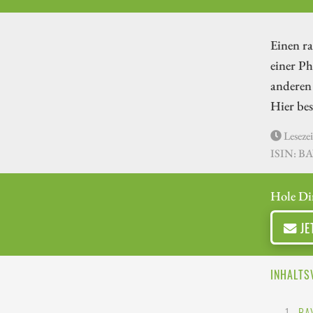
Einen r
einer Ph
anderen 
Hier bes
Lesezei
ISIN: B
Hole Di
JE
INHALTS