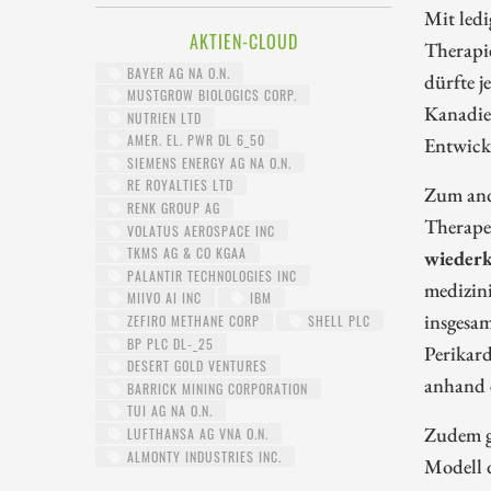
Mit ledi
AKTIEN-CLOUD
Therapi
BAYER AG NA O.N.
dürfte j
MUSTGROW BIOLOGICS CORP.
Kanadi
NUTRIEN LTD
AMER. EL. PWR DL 6_50
Entwickl
SIEMENS ENERGY AG NA O.N.
RE ROYALTIES LTD
Zum and
RENK GROUP AG
Therapeu
VOLATUS AEROSPACE INC
TKMS AG & CO KGAA
wiederk
PALANTIR TECHNOLOGIES INC
medizini
MIIVO AI INC
IBM
insgesa
ZEFIRO METHANE CORP
SHELL PLC
BP PLC DL-_25
Perikar
DESERT GOLD VENTURES
anhand e
BARRICK MINING CORPORATION
TUI AG NA O.N.
Zudem ga
LUFTHANSA AG VNA O.N.
ALMONTY INDUSTRIES INC.
Modell d