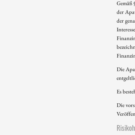
Gemäß §
der Apa
der gena
Interess
Finanzi
bezeichn
Finanzi
Die Apa
entgeltl
Es beste
Die vors
Veröffe
Risiko