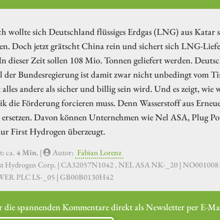
ch wollte sich Deutschland flüssiges Erdgas (LNG) aus Katar
en. Doch jetzt grätscht China rein und sichert sich LNG-Li
In dieser Zeit sollen 108 Mio. Tonnen geliefert werden. Deutsc
 der Bundesregierung ist damit zwar nicht unbedingt vom Tisc
alles andere als sicher und billig sein wird. Und es zeigt, wie
tik die Förderung forcieren muss. Denn Wasserstoff aus Erne
se ersetzen. Davon können Unternehmen wie Nel ASA, Plug Pow
nur First Hydrogen überzeugt.
t: ca.
4 Min.
|
Autor:
Fabian Lorenz
rst Hydrogen Corp. | CA32057N1042 , NEL ASA NK-_20 | NO00100
ER PLC LS-_05 | GB00B0130H42
r die spannenden Kommentare direkt als Newsletter per E-Mai