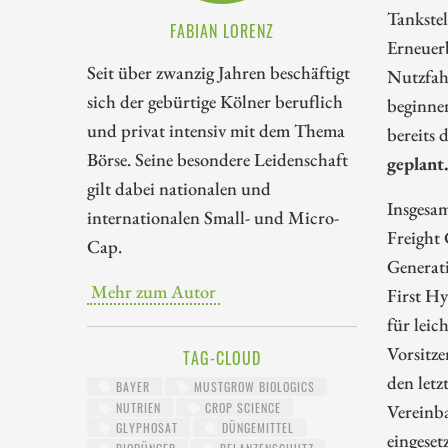
Tankstel
FABIAN LORENZ
Erneuerb
Seit über zwanzig Jahren beschäftigt
Nutzfah
sich der gebürtige Kölner beruflich
beginne
und privat intensiv mit dem Thema
bereits 
Börse. Seine besondere Leidenschaft
geplant
gilt dabei nationalen und
Insgesam
internationalen Small- und Micro-
Freight
Cap.
Generati
Mehr zum Autor
First Hy
für leic
Vorsitze
TAG-CLOUD
den letz
BAYER
MUSTGROW BIOLOGICS
NUTRIEN
CROP SCIENCE
Vereinb
GLYPHOSAT
DÜNGEMITTEL
eingeset