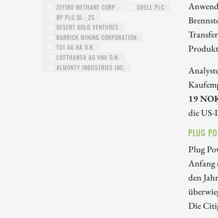
Anwendu
ZEFIRO METHANE CORP
SHELL PLC
BP PLC DL-_25
Brennsto
DESERT GOLD VENTURES
Transfer
BARRICK MINING CORPORATION
Produkt
TUI AG NA O.N.
LUFTHANSA AG VNA O.N.
ALMONTY INDUSTRIES INC.
Analyst
Kaufemp
19 NO
die US-I
PLUG PO
Plug Po
Anfang 
den Jah
überwie
Die Cit