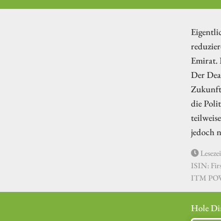
Eigentli
reduzier
Emirat. 
Der Deal
Zukunft 
die Poli
teilwei
jedoch 
Lesezei
ISIN: Fi
ITM POW
Hole Di