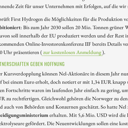
nnende Zeit für unser Unternehmen mit Erfolgen, auf die wir s
rüft First Hydrogen die Möglichkeiten für die Produktion v
bitioniert
: Bis zum Jahr 2030 sollen 20 Mio. Tonnen grüner W
avon soll innerhalb der EU produziert werden und der Rest i
 kommenden Online-Investorenkonferenz IIF bereits Details 
0 Uhr präsentieren (
zur kostenlosen Anmeldung
).
RTNERSCHAFTEN GEBEN HOFFNUNG
er Kursverdopplung können Nel-Aktionäre in diesem Jahr nur
ef bei einem Euro erholt, doch notiert er mit 1,34 EUR knap
en Fortschritte waren im laufenden Jahr einfach zu gering, 
 zu rechtfertigen. Gleichwohl gehören die Norweger zu den 
rd auch von Behörden und Konzernen geschätzt. So hatte Nel 
eidigungsministerium
erhalten. Mit 5,6 Mio. USD wird die F
trolyseure gefördert. Die Neuentwicklungen sollen eine kos