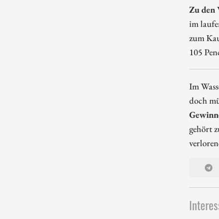
Zu den 
im laufe
zum Kau
105 Penc
Im Wasse
doch mü
Gewinne
gehört z
verlore
Interes