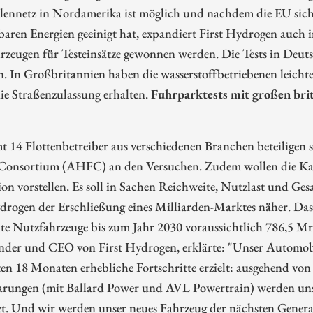
lennetz in Nordamerika ist möglich und nachdem die EU sich 
aren Energien geeinigt hat, expandiert First Hydrogen auch in
rzeugen für Testeinsätze gewonnen werden. Die Tests in Deut
n. In Großbritannien haben die wasserstoffbetriebenen leich
die Straßenzulassung erhalten.
Fuhrparktests mit großen brit
.
t 14 Flottenbetreiber aus verschiedenen Branchen beteiligen 
 Consortium (AHFC) an den Versuchen. Zudem wollen die Kan
on vorstellen. Es soll in Sachen Reichweite, Nutzlast und G
drogen der Erschließung eines Milliarden-Marktes näher. Da
hte Nutzfahrzeuge bis zum Jahr 2030 voraussichtlich 786,5 M
nder und CEO von First Hydrogen, erklärte: "Unser Automobil
ten 18 Monaten erhebliche Fortschritte erzielt: ausgehend von
arungen (mit Ballard Power und AVL Powertrain) werden unse
zt. Und wir werden unser neues Fahrzeug der nächsten Genera