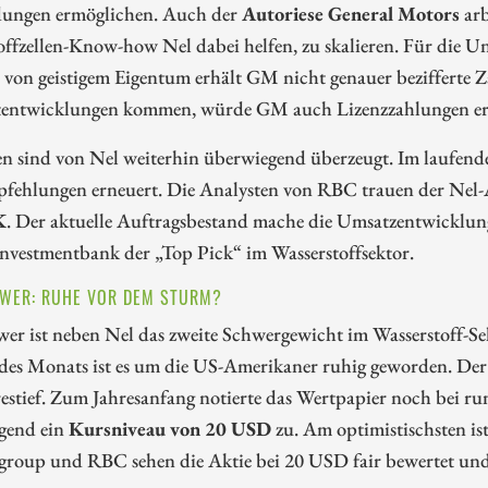
ngen ermöglichen. Auch der
Autoriese General Motors
arb
ffzellen-Know-how Nel dabei helfen, zu skalieren. Für die U
 von geistigem Eigentum erhält GM nicht genauer bezifferte Za
entwicklungen kommen, würde GM auch Lizenzzahlungen er
en sind von Nel weiterhin überwiegend überzeugt. Im laufen
fehlungen erneuert. Die Analysten von RBC trauen der Nel-A
K
. Der aktuelle Auftragsbestand mache die Umsatzentwicklung
nvestmentbank der „Top Pick“ im Wasserstoffsektor.
WER: RUHE VOR DEM STURM?
wer ist neben Nel das zweite Schwergewicht im Wasserstoff-S
des Monats ist es um die US-Amerikaner ruhig geworden. Der
restief. Zum Jahresanfang notierte das Wertpapier noch bei
gend ein
Kursniveau von 20 USD
zu. Am optimistischsten i
igroup und RBC sehen die Aktie bei 20 USD fair bewertet un