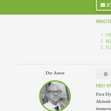
JE
INHALTS
FI
NE
PL
Der Autor
FIRST H
First Hy
Aktienk
immernoc