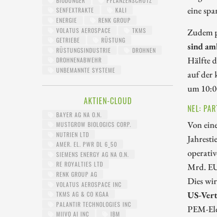
BIODÜNGER
PFLANZENSCHUTZ
eine spa
SENFEXTRAKTE
KALI
ENERGIE
RENK GROUP
VOLATUS AEROSPACE
TKMS
Zudem p
GETRIEBE
RÜSTUNG
sind am
RÜSTUNGSINDUSTRIE
DROHNEN
Hälfte d
DROHNENABWEHR
UNBEMANNTE SYSTEME
auf der
um 10:0
AKTIEN-CLOUD
NEL: PA
BAYER AG NA O.N.
Von ein
MUSTGROW BIOLOGICS CORP.
NUTRIEN LTD
Jahresti
AMER. EL. PWR DL 6_50
operativ
SIEMENS ENERGY AG NA O.N.
RE ROYALTIES LTD
Mrd. EUR
RENK GROUP AG
Dies wi
VOLATUS AEROSPACE INC
US-Vert
TKMS AG & CO KGAA
PALANTIR TECHNOLOGIES INC
PEM-Elek
MIIVO AI INC
IBM