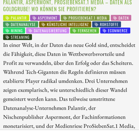
PALANTIR, ASPERMONT, PROSIEBENSAT.1 MEDIA – DATEN ALS
GOLDGRUBE! WO KÖNNEN SIE PROFITIEREN?
PALANTIR
ASPERMONT
PROSIEBENSAT.1 MEDIA
DATEN
DATENANALYSE
KÜNSTLICHE INTELLIGENZ
ROHSTOFFE
MINING
DATENAUSWERTUNG
FERNSEHEN
ECOMMERCE
STREAMING
In einer Welt, in der Daten das neue Gold sind, entscheidet
die Fähigkeit, diese Daten in Wettbewerbsvorteile und
Profit zu verwandeln, über den Erfolg oder das Scheitern.
Während Tech-Giganten die Regeln definieren müssen
etablierte Player radikal umdenken. Drei Unternehmen
zeigen exemplarisch, wie unterschiedlich dieser Wandel
gemeistert werden kann. Das teilweise umstrittene
Datenanalyse-Unternehmen Palantir, der
Nischenpublisher Aspermont, der Fachinformationen
monetarisiert, und der Medienriese ProSiebenSat.1 Media,
der das herkömmliche Fernsehen mit der Online-Welt