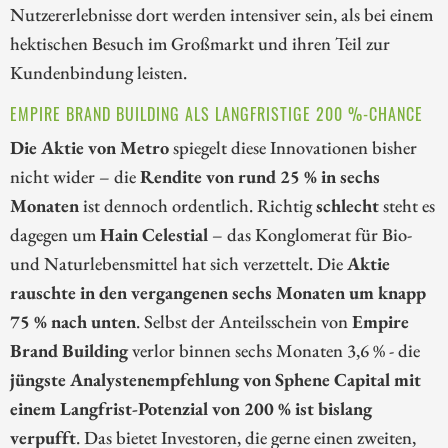
Nutzererlebnisse dort werden intensiver sein, als bei einem
hektischen Besuch im Großmarkt und ihren Teil zur
Kundenbindung leisten.
EMPIRE BRAND BUILDING ALS LANGFRISTIGE 200 %-CHANCE
Die Aktie von Metro
spiegelt diese Innovationen bisher
nicht wider – die
Rendite von rund 25 % in sechs
Monaten
ist dennoch ordentlich. Richtig
schlecht
steht es
dagegen um
Hain Celestial
– das Konglomerat für Bio-
und Naturlebensmittel hat sich verzettelt. Die
Aktie
rauschte in den vergangenen sechs Monaten um knapp
75 % nach unten
. Selbst der Anteilsschein von
Empire
Brand Building
verlor binnen sechs Monaten 3,6 % - die
jüngste Analystenempfehlung von Sphene Capital mit
einem Langfrist-Potenzial von 200 % ist bislang
verpufft
. Das bietet Investoren, die gerne einen zweiten,