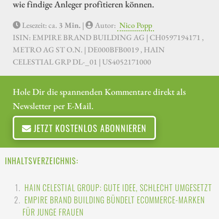
wie findige Anleger profitieren können.
Lesezeit: ca.
3 Min.
|
Autor:
Nico Popp
ISIN: EMPIRE BRAND BUILDING AG | CH0597194171 ,
METRO AG ST O.N. | DE000BFB0019 , HAIN
CELESTIAL GRP DL-_01 | US4052171000
Hole Dir die spannenden Kommentare direkt als
Newsletter per E-Mail.
JETZT KOSTENLOS ABONNIEREN
INHALTSVERZEICHNIS:
HAIN CELESTIAL GROUP: GUTE IDEE, SCHLECHT UMGESETZT
EMPIRE BRAND BUILDING BÜNDELT ECOMMERCE-MARKEN
FÜR JUNGE FRAUEN