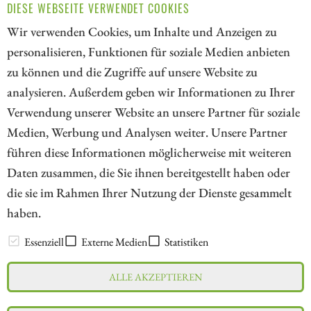
DIESE WEBSEITE VERWENDET COOKIES
verknüpfen will. Ihre Strategien verraten, wo die größten
Chancen liegen.
Wir verwenden Cookies, um Inhalte und Anzeigen zu
personalisieren, Funktionen für soziale Medien anbieten
ZUM KOMMENTAR
zu können und die Zugriffe auf unsere Website zu
analysieren. Außerdem geben wir Informationen zu Ihrer
Verwendung unserer Website an unsere Partner für soziale
Medien, Werbung und Analysen weiter. Unsere Partner
// kapitalerhoehungen.de - © 2026 - Die Informationsplattform für
führen diese Informationen möglicherweise mit weiteren
Investoren und Unternehmen rund um Kapitalerhöhung, Kapitalmarkt
Daten zusammen, die Sie ihnen bereitgestellt haben oder
und Unternehmensfinanzierung
die sie im Rahmen Ihrer Nutzung der Dienste gesammelt
haben.
LEXIKON
Essenziell
Externe Medien
Statistiken
ALLE AKZEPTIEREN
Impressum
Datenschutz