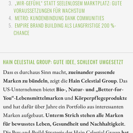
„WIR-GEFÜHL“ STATT SEELENLOSEM MARKTPLATZ: GUTE
VORAUSSETZUNGEN FÜR WACHSTUM
METRO: KUNDENBINDUNG DANK COMMUNITIES
EMPIRE BRAND BUILDING ALS LANGFRISTIGE 200 %-
CHANCE
HAIN CELESTIAL GROUP: GUTE IDEE, SCHLECHT UMGESETZT
Dass es durchaus Sinn macht,
zueinander passende
Marken zu bündeln
, zeigt die
Hain Celestial Group
. Das
US-Unternehmen bietet
Bio-, Natur- und „Better-for-
You“-Lebensmittelmarken
und
Körperpflegeprodukte
und hat dafür über Jahre ein Portfolio aus interessanten
Marken aufgebaut.
Unterm Strich stehen alle Marken
für bewusstes Leben, Gesundheit und Nachhaltigkeit
.
Die Buy-and-Build-Strategie der Hain Celestial Group
hat