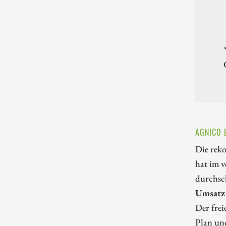
AGNICO 
Die rek
hat im 
durchsc
Umsatz
Der frei
Plan und