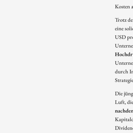
Kosten a
Trotz de
eine sol
USD pro
Unterne
Hochdru
Unterneh
durch In
Strategi
Die jüng
Luft, di
nachdem
Kapitald
Dividen