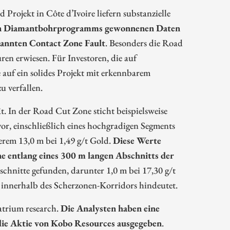
rojekt in Côte d’Ivoire liefern substanzielle
en Diamantbohrprogramms gewonnenen Daten
nannten Contact Zone Fault
. Besonders die Road
ren erwiesen. Für Investoren, die auf
 auf ein solides Projekt mit erkennbarem
u verfallen.
t. In der Road Cut Zone sticht beispielsweise
r, einschließlich eines hochgradigen Segments
rem 13,0 m bei 1,49 g/t Gold.
Diese Werte
ne entlang eines 300 m langen Abschnitts der
chnitte gefunden, darunter 1,0 m bei 17,30 g/t
innerhalb des Scherzonen-Korridors hindeutet.
atrium research.
Die Analysten haben eine
ie Aktie von Kobo Resources ausgegeben
.