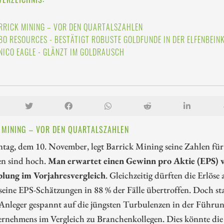
RRICK MINING – VOR DEN QUARTALSZAHLEN
BO RESOURCES - BESTÄTIGT ROBUSTE GOLDFUNDE IN DER ELFENBEIN
NICO EAGLE - GLÄNZT IM GOLDRAUSCH
 MINING – VOR DEN QUARTALSZAHLEN
ag, dem 10. November, legt Barrick Mining seine Zahlen für 
en sind hoch.
Man erwartet einen Gewinn pro Aktie (EPS) v
lung im Vorjahresvergleich
. Gleichzeitig dürften die Erlö
seine EPS-Schätzungen in 88 % der Fälle übertroffen. Doch sta
 Anleger gespannt auf die jüngsten Turbulenzen in der Führu
rnehmens im Vergleich zu Branchenkollegen. Dies könnte die 