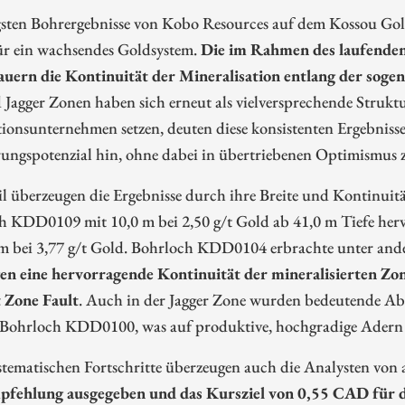
sten Bohrergebnisse von Kobo Resources auf dem Kossou Gold P
für ein wachsendes Goldsystem.
Die im Rahmen des laufend
uern die Kontinuität der Mineralisation entlang der soge
Jagger Zonen haben sich erneut als vielversprechende Struktu
ionsunternehmen setzen, deuten diese konsistenten Ergebnisse
ungspotenzial hin, ohne dabei in übertriebenen Optimismus z
l überzeugen die Ergebnisse durch ihre Breite und Kontinuitä
 KDD0109 mit 10,0 m bei 2,50 g/t Gold ab 41,0 m Tiefe hervo
 m bei 3,77 g/t Gold. Bohrloch KDD0104 erbrachte unter ande
gen eine hervorragende Kontinuität der mineralisierten Zo
 Zone Fault
. Auch in der Jagger Zone wurden bedeutende Abs
 Bohrloch KDD0100, was auf produktive, hochgradige Adern 
stematischen Fortschritte überzeugen auch die Analysten von 
fehlung ausgegeben und das Kursziel von 0,55 CAD für d