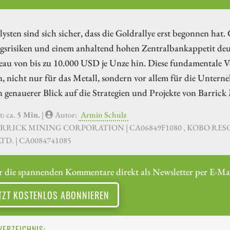
ysten sind sich sicher, dass die Goldrallye erst begonnen hat
srisiken und einem anhaltend hohen Zentralbankappetit deute
eau von bis zu 10.000 USD je Unze hin. Diese fundamentale Ve
 nicht nur für das Metall, sondern vor allem für die Untern
n genauerer Blick auf die Strategien und Projekte von Barri
t: ca.
5 Min.
|
Autor:
Armin Schulz
ARRICK MINING CORPORATION | CA06849F1080 , KOBO RESO
TD. | CA0084741085
r die spannenden Kommentare direkt als Newsletter per E-Mai
TZT KOSTENLOS ABONNIEREN
VERZEICHNIS: