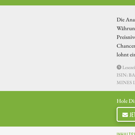
Die Anal
Währung
Preisniv
Chancen,
lohnt ei
Lesezei
ISIN: B
MINES L
Hole Di
JE
INHALTS