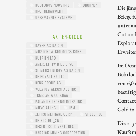
RÜSTUNGSINDUSTRIE
DROHNEN
Die jüng
DROHNENABWEHR
Belege 
UNBEMANNTE SYSTEME
unterma
Cut und 
AKTIEN-CLOUD
Explorat
BAYER AG NA O.N.
Erweiter
MUSTGROW BIOLOGICS CORP.
NUTRIEN LTD
AMER. EL. PWR DL 6_50
Im Detai
SIEMENS ENERGY AG NA O.N.
Bohrloch
RE ROYALTIES LTD
von 6,0
RENK GROUP AG
VOLATUS AEROSPACE INC
bestäti
TKMS AG & CO KGAA
Contact
PALANTIR TECHNOLOGIES INC
MIIVO AI INC
IBM
Gold in
ZEFIRO METHANE CORP
SHELL PLC
BP PLC DL-_25
Diese sy
DESERT GOLD VENTURES
Kaufemp
BARRICK MINING CORPORATION