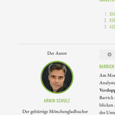
BA
KO
AG
Der Autor
BARRICK
Am Mont
Analyst
Verdopp
Barrick 
ARMIN SCHULZ
blicken
Der gebürtige Mönchengladbacher
des Unte