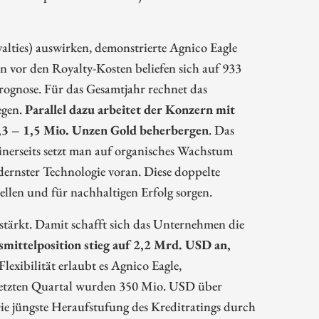
yalties) auswirken, demonstrierte Agnico Eagle
n vor den Royalty-Kosten beliefen sich auf 933
ognose. Für das Gesamtjahr rechnet das
egen.
Parallel dazu arbeitet der Konzern mit
1,3 – 1,5 Mio. Unzen Gold beherbergen
. Das
inerseits setzt man auf organisches Wachstum
dernster Technologie voran. Diese doppelte
tellen und für nachhaltigen Erfolg sorgen.
estärkt. Damit schafft sich das Unternehmen die
mittelposition stieg auf 2,2 Mrd. USD an,
 Flexibilität erlaubt es Agnico Eagle,
m letzten Quartal wurden 350 Mio. USD über
e jüngste Heraufstufung des Kreditratings durch