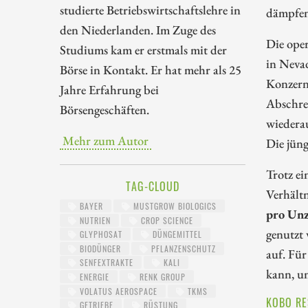
studierte Betriebswirtschaftslehre in
dämpfen
den Niederlanden. Im Zuge des
Die oper
Studiums kam er erstmals mit der
in Nevad
Börse in Kontakt. Er hat mehr als 25
Konzern.
Jahre Erfahrung bei
Abschre
Börsengeschäften.
wiederau
Mehr zum Autor
Die jün
Trotz ei
TAG-CLOUD
Verhält
BAYER
MUSTGROW BIOLOGICS
pro Unz
NUTRIEN
CROP SCIENCE
genutzt
GLYPHOSAT
DÜNGEMITTEL
BIODÜNGER
PFLANZENSCHUTZ
auf. Für
SENFEXTRAKTE
KALI
kann, um
ENERGIE
RENK GROUP
VOLATUS AEROSPACE
TKMS
KOBO RE
GETRIEBE
RÜSTUNG