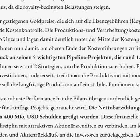
us, da die royalty-bedingten Belastungen steigen.
r gestiegenen Goldpreise, die sich auf die Lizenzgebühren (Ro
ide Kostenkontrolle. Die Produktions- und Verarbeitungskoste
 Unze und lagen damit deutlich unter der Mitte der Kostenpr
hmen nun damit, am oberen Ende der Kostenführungen zu li
ck an seinen 5 wichtigsten Pipeline-Projekten, die rund 
men setzt auf 2 Strategien, um die Produktion zu erhöhen. E
vestitionen, andererseits treibt man die Produktivität mit mo
e soll die langfristige Produktion auf ein stabiles Fundament s
ste robuste Performance hat die Bilanz übrigens ordentlich g
e für künftige Projekte gebraucht wird.
Die Nettobarzahlungs
 400 Mio. USD Schulden getilgt wurden
. Diese finanzielle
isziplin mit attraktiven Aktionärsrenditen zu verbinden. I
den und Aktienrückkäufe an die Investoren zurückgegeben. Di