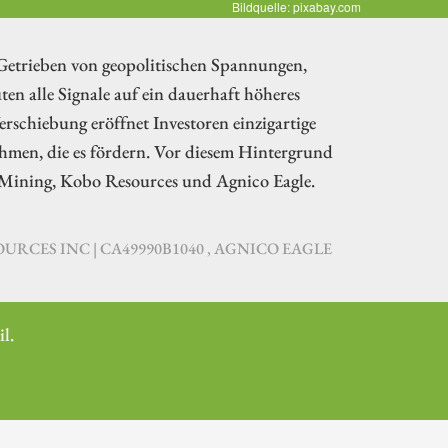
Bildquelle: pixabay.com
. Getrieben von geopolitischen Spannungen,
n alle Signale auf ein dauerhaft höheres
rschiebung eröffnet Investoren einzigartige
ehmen, die es fördern. Vor diesem Hintergrund
ck Mining, Kobo Resources und Agnico Eagle.
URCES INC | CA49990B1040 , AGNICO EAGLE
l.