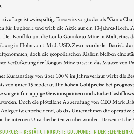
.
ative Lage ist zwiespältig. Einerseits sorgte der als "Game Ch
a für Euphorie und trieb die Aktie auf ein 13-Jahres-Hoch. A
 Der Konflikt um die Loulo-Gounkoto-Mine in Mali, eines der
ibung in Höhe von 1 Mrd. USD. Zwar wurde der Betrieb dort
fgenommen, doch die geopolitischen Risiken bleiben eine stä
gste Veräußerung der Tongon-Mine passt in das Muster von Po
nes Kursanstiegs von über 100 % im Jahresverlauf wirkt die 
nis von unter 15 moderat.
Die hohen Goldpreise bei prognos
e sorgen für üppige Gewinnspannen und starke Cashflows
 wurden. Doch die plötzliche Abberufung von CEO Mark Brist
 Anleger ist entscheidend, ob das Unternehmen die operative 
 die internen Unsicherheiten zu überwinden. Derzeit ist die
SOURCES - BESTÄTIGT ROBUSTE GOLDFUNDE IN DER ELFENBEINK