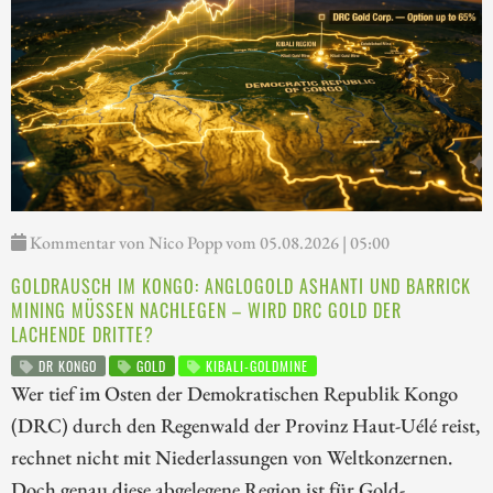
Kommentar von Nico Popp vom 05.08.2026 | 05:00
GOLDRAUSCH IM KONGO: ANGLOGOLD ASHANTI UND BARRICK
MINING MÜSSEN NACHLEGEN – WIRD DRC GOLD DER
LACHENDE DRITTE?
DR KONGO
GOLD
KIBALI-GOLDMINE
Wer tief im Osten der Demokratischen Republik Kongo
(DRC) durch den Regenwald der Provinz Haut-Uélé reist,
rechnet nicht mit Niederlassungen von Weltkonzernen.
Doch genau diese abgelegene Region ist für Gold-