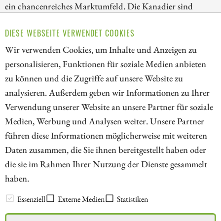
ein chancenreiches Marktumfeld. Die Kanadier sind
dabei, eine vertikal integrierte nordamerikanische
DIESE WEBSEITE VERWENDET COOKIES
Nuklear-Brennstofflieferkette aufzubauen und können
entscheidende Meilensteine markieren.
Wir verwenden Cookies, um Inhalte und Anzeigen zu
personalisieren, Funktionen für soziale Medien anbieten
ZUM KOMMENTAR
zu können und die Zugriffe auf unsere Website zu
analysieren. Außerdem geben wir Informationen zu Ihrer
Verwendung unserer Website an unsere Partner für soziale
Medien, Werbung und Analysen weiter. Unsere Partner
// kapitalerhoehungen.de - © 2026 - Die Informationsplattform für
führen diese Informationen möglicherweise mit weiteren
Investoren und Unternehmen rund um Kapitalerhöhung, Kapitalmarkt
Daten zusammen, die Sie ihnen bereitgestellt haben oder
und Unternehmensfinanzierung
die sie im Rahmen Ihrer Nutzung der Dienste gesammelt
haben.
LEXIKON
Essenziell
Externe Medien
Statistiken