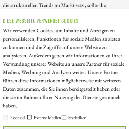
die strukturellen Trends im Markt setzt, sollte die
Korrektur bei den Goldaktien nutzen. Wir blicken deshalb
DIESE WEBSEITE VERWENDET COOKIES
heute auf die Papiere von Kinross Gold, Lahontan Gold
und AngloGold Ashanti!
Wir verwenden Cookies, um Inhalte und Anzeigen zu
personalisieren, Funktionen für soziale Medien anbieten
ZUM KOMMENTAR
zu können und die Zugriffe auf unsere Website zu
analysieren. Außerdem geben wir Informationen zu Ihrer
Verwendung unserer Website an unsere Partner für soziale
Medien, Werbung und Analysen weiter. Unsere Partner
// kapitalerhoehungen.de - © 2026 - Die Informationsplattform für
führen diese Informationen möglicherweise mit weiteren
Investoren und Unternehmen rund um Kapitalerhöhung, Kapitalmarkt
Daten zusammen, die Sie ihnen bereitgestellt haben oder
und Unternehmensfinanzierung
die sie im Rahmen Ihrer Nutzung der Dienste gesammelt
haben.
LEXIKON
Essenziell
Externe Medien
Statistiken