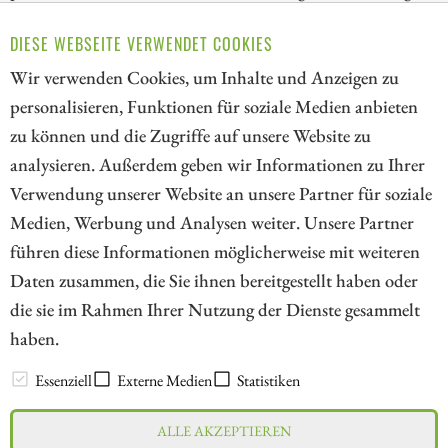
aus dem NATO-Umfeld. Proprietäre Plattformen
DIESE WEBSEITE VERWENDET COOKIES
dynamisieren das Wachstum und machen es bei steigenden
Margen skalierbarer.
Wir verwenden Cookies, um Inhalte und Anzeigen zu
personalisieren, Funktionen für soziale Medien anbieten
ZUM KOMMENTAR
zu können und die Zugriffe auf unsere Website zu
analysieren. Außerdem geben wir Informationen zu Ihrer
Verwendung unserer Website an unsere Partner für soziale
Medien, Werbung und Analysen weiter. Unsere Partner
// kapitalerhoehungen.de - © 2026 - Die Informationsplattform für
führen diese Informationen möglicherweise mit weiteren
Investoren und Unternehmen rund um Kapitalerhöhung, Kapitalmarkt
Daten zusammen, die Sie ihnen bereitgestellt haben oder
und Unternehmensfinanzierung
die sie im Rahmen Ihrer Nutzung der Dienste gesammelt
haben.
LEXIKON
Essenziell
Externe Medien
Statistiken
ALLE AKZEPTIEREN