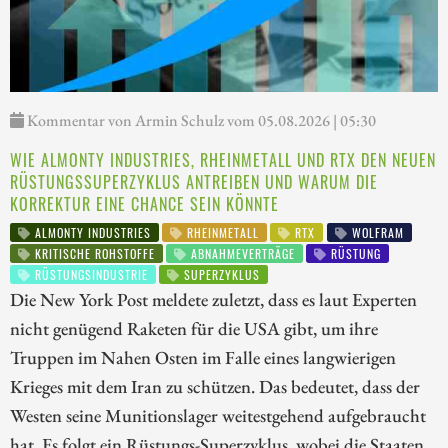
Kommentar von Armin Schulz vom 05.08.2026 | 05:30
WIE ALMONTY INDUSTRIES, RHEINMETALL UND RTX DEN NEUEN
RÜSTUNGSSUPERZYKLUS ANTREIBEN UND WARUM DIE
KORREKTUR EINE CHANCE SEIN KÖNNTE
ALMONTY INDUSTRIES
RHEINMETALL
RTX
WOLFRAM
KRITISCHE ROHSTOFFE
ABNAHMEVERTRÄGE
RÜSTUNG
RÜSTUNGSINDUSTRIE
SUPERZYKLUS
Die New York Post meldete zuletzt, dass es laut Experten
nicht genügend Raketen für die USA gibt, um ihre
Truppen im Nahen Osten im Falle eines langwierigen
Krieges mit dem Iran zu schützen. Das bedeutet, dass der
Westen seine Munitionslager weitestgehend aufgebraucht
hat. Es folgt ein Rüstungs-Superzyklus, wobei die Staaten