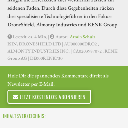
seidenen Faden. Durch diese Gegebenheiten rücken
drei spezialisierte Technologieführer in den Fokus:
DroneShield, Almonty Industries und RENK Group.
Lesezeit: ca.
4 Min.
|
Autor:
Armin Schulz
ISIN: DRONESHIELD LTD | AU000000DRO2 ,
ALMONTY INDUSTRIES INC. | CA0203987072 , RENK
Group AG | DE000RENK730
Hole Dir die spannenden Kommentare direkt als
Newsletter per E-Mail.
JETZT KOSTENLOS ABONNIEREN
INHALTSVERZEICHNIS: