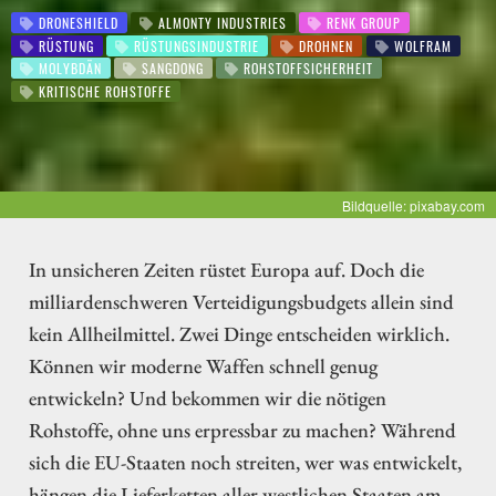
DRONESHIELD
ALMONTY INDUSTRIES
RENK GROUP
RÜSTUNG
RÜSTUNGSINDUSTRIE
DROHNEN
WOLFRAM
MOLYBDÄN
SANGDONG
ROHSTOFFSICHERHEIT
KRITISCHE ROHSTOFFE
Bildquelle: pixabay.com
In unsicheren Zeiten rüstet Europa auf. Doch die
milliardenschweren Verteidigungsbudgets allein sind
kein Allheilmittel. Zwei Dinge entscheiden wirklich.
Können wir moderne Waffen schnell genug
entwickeln? Und bekommen wir die nötigen
Rohstoffe, ohne uns erpressbar zu machen? Während
sich die EU-Staaten noch streiten, wer was entwickelt,
hängen die Lieferketten aller westlichen Staaten am