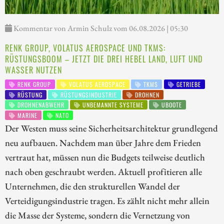
Kommentar von Armin Schulz vom 06.08.2026 | 05:30
RENK GROUP, VOLATUS AEROSPACE UND TKMS:
RÜSTUNGSBOOM – JETZT DIE DREI HEBEL LAND, LUFT UND
WASSER NUTZEN
RENK GROUP
VOLATUS AEROSPACE
TKMS
GETRIEBE
RÜSTUNG
RÜSTUNGSINDUSTRIE
DROHNEN
DROHNENABWEHR
UNBEMANNTE SYSTEME
UBOOTE
MARINE
NATO
Der Westen muss seine Sicherheitsarchitektur grundlegend
neu aufbauen. Nachdem man über Jahre dem Frieden
vertraut hat, müssen nun die Budgets teilweise deutlich
nach oben geschraubt werden. Aktuell profitieren alle
Unternehmen, die den strukturellen Wandel der
Verteidigungsindustrie tragen. Es zählt nicht mehr allein
die Masse der Systeme, sondern die Vernetzung von