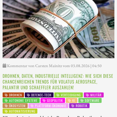
Kommentar von Carsten Mainitz vom 03.08.2026 | 04:50
DROHNEN, DATEN, INDUSTRIELLE INTELLIGENZ: WIE SICH DIESE
CHANCENREICHEN TRENDS FÜR VOLATUS AEROSPACE,
PALANTIR UND SCHAEFFLER AUSZAHLEN!
DROHNEN
DEFENCE-TECH
VERTEIDIGUNG
MILITÄR
AUTONOME SYSTEME
GEOPOLITIK
KI
SOFTWARE
ÖKOSYSTEM
PLATTFORM-ÖKONOMIE
ROBOTIK
AUTOMATISIERUNG