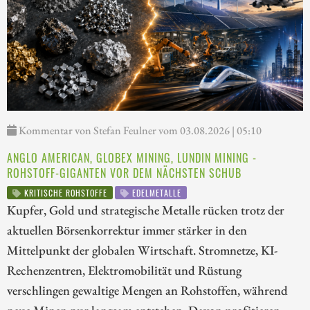
Kommentar von Stefan Feulner vom 03.08.2026 | 05:10
ANGLO AMERICAN, GLOBEX MINING, LUNDIN MINING -
ROHSTOFF-GIGANTEN VOR DEM NÄCHSTEN SCHUB
KRITISCHE ROHSTOFFE
EDELMETALLE
Kupfer, Gold und strategische Metalle rücken trotz der
aktuellen Börsenkorrektur immer stärker in den
Mittelpunkt der globalen Wirtschaft. Stromnetze, KI-
Rechenzentren, Elektromobilität und Rüstung
verschlingen gewaltige Mengen an Rohstoffen, während