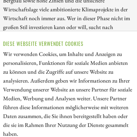
Bergbau sowie hohe Zinsen und die unsichere
Wirtschaftslage viele ambitionierte Klimaprojekte in der
Wirtschaft noch immer aus. Wer in dieser Phase nicht im
großen Stil investieren kann oder will, sucht nach
Übergangslösungen, die Kosten senken und Emissionen
DIESE WEBSEITE VERWENDET COOKIES
zumindest teilweise senken. Wir stellen drei spannende
Unternehmen rund um diese Thematik vor.
Wir verwenden Cookies, um Inhalte und Anzeigen zu
personalisieren, Funktionen für soziale Medien anbieten
ZUM KOMMENTAR
zu können und die Zugriffe auf unsere Website zu
analysieren. Außerdem geben wir Informationen zu Ihrer
Verwendung unserer Website an unsere Partner für soziale
Medien, Werbung und Analysen weiter. Unsere Partner
// kapitalerhoehungen.de - © 2026 - Die Informationsplattform für
führen diese Informationen möglicherweise mit weiteren
Investoren und Unternehmen rund um Kapitalerhöhung, Kapitalmarkt
Daten zusammen, die Sie ihnen bereitgestellt haben oder
und Unternehmensfinanzierung
die sie im Rahmen Ihrer Nutzung der Dienste gesammelt
haben.