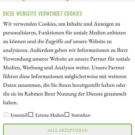
Hausse. Viele Titel der zweiten Reihe scheinen sträflich
DIESE WEBSEITE VERWENDET COOKIES
vernachlässigt, wir nennen drei mögliche Profiteure einer
Zinswende nach oben.
Wir verwenden Cookies, um Inhalte und Anzeigen zu
personalisieren, Funktionen für soziale Medien anbieten
ZUM KOMMENTAR
zu können und die Zugriffe auf unsere Website zu
analysieren. Außerdem geben wir Informationen zu Ihrer
Verwendung unserer Website an unsere Partner für soziale
Medien, Werbung und Analysen weiter. Unsere Partner
// kapitalerhoehungen.de - © 2026 - Die Informationsplattform für
führen diese Informationen möglicherweise mit weiteren
Investoren und Unternehmen rund um Kapitalerhöhung, Kapitalmarkt
Daten zusammen, die Sie ihnen bereitgestellt haben oder
und Unternehmensfinanzierung
die sie im Rahmen Ihrer Nutzung der Dienste gesammelt
haben.
LEXIKON
Essenziell
Externe Medien
Statistiken
ALLE AKZEPTIEREN