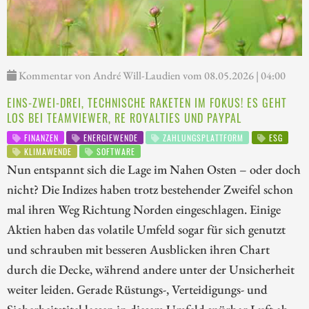
Kommentar von André Will-Laudien vom 08.05.2026 | 04:00
EINS-ZWEI-DREI, TECHNISCHE RAKETEN IM FOKUS! ES GEHT
LOS BEI TEAMVIEWER, RE ROYALTIES UND PAYPAL
FINANZEN
ENERGIEWENDE
ZAHLUNGSPLATTFORM
ESG
KLIMAWENDE
SOFTWARE
Nun entspannt sich die Lage im Nahen Osten – oder doch
nicht? Die Indizes haben trotz bestehender Zweifel schon
mal ihren Weg Richtung Norden eingeschlagen. Einige
Aktien haben das volatile Umfeld sogar für sich genutzt
und schrauben mit besseren Ausblicken ihren Chart
durch die Decke, während andere unter der Unsicherheit
weiter leiden. Gerade Rüstungs-, Verteidigungs- und
Sicherheitstitel lassen in diesem Umfeld spürbar Luft ab,