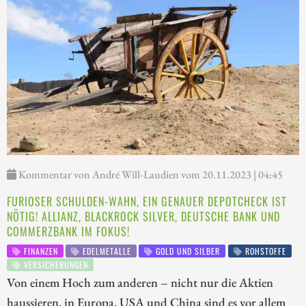
Kommentar von André Will-Laudien vom 20.11.2023 | 04:45
FURIOSER SCHULDEN-WAHN, EIN GENAUER DEPOTCHECK IST
NÖTIG! ALLIANZ, BLACKROCK SILVER, DEUTSCHE BANK UND
COMMERZBANK IM FOKUS!
FINANZEN
EDELMETALLE
GOLD UND SILBER
ROHSTOFFE
VERSICHERUNGEN
Von einem Hoch zum anderen – nicht nur die Aktien
haussieren, in Europa, USA und China sind es vor allem