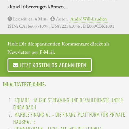
aktuell überzeugen können…
Lesezeit: ca.
4 Min.
|
Autor:
André Will-Laudien
ISIN: CA5660551097 , US8522341036 , DE000CBK1001
Hole Dir die spannenden Kommentare direkt als
Newsletter per E-Mail.
JETZT KOSTENLOS ABONNIEREN
INHALTSVERZEICHNIS:
SQUARE – MUSIC STREAMING UND BEZAHLDIENSTE UNTER
EINEM DACH
MARBLE FINANCIAL – DIE FINANZ-PLATTFORM FÜR PRIVATE
HAUSHALTE
COMMERZBANK – LICHT AM ENDE DES TUNNELS