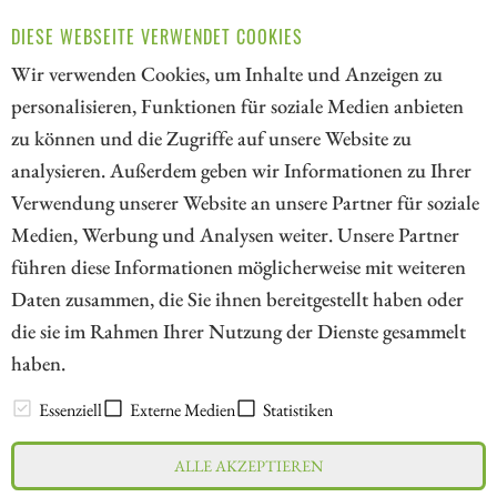
Korrektur bei den Goldaktien nutzen. Wir blicken deshalb
DIESE WEBSEITE VERWENDET COOKIES
heute auf die Papiere von Kinross Gold, Lahontan Gold
und AngloGold Ashanti!
Wir verwenden Cookies, um Inhalte und Anzeigen zu
personalisieren, Funktionen für soziale Medien anbieten
ZUM KOMMENTAR
zu können und die Zugriffe auf unsere Website zu
analysieren. Außerdem geben wir Informationen zu Ihrer
Verwendung unserer Website an unsere Partner für soziale
Medien, Werbung und Analysen weiter. Unsere Partner
// kapitalerhoehungen.de - © 2026 - Die Informationsplattform für
führen diese Informationen möglicherweise mit weiteren
Investoren und Unternehmen rund um Kapitalerhöhung, Kapitalmarkt
Daten zusammen, die Sie ihnen bereitgestellt haben oder
und Unternehmensfinanzierung
die sie im Rahmen Ihrer Nutzung der Dienste gesammelt
haben.
LEXIKON
Essenziell
Externe Medien
Statistiken
ALLE AKZEPTIEREN
Impressum