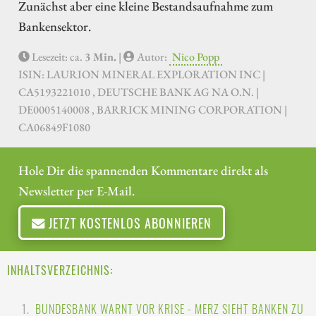
Zunächst aber eine kleine Bestandsaufnahme zum
Bankensektor.
Lesezeit: ca.
3 Min.
|
Autor:
Nico Popp
ISIN: LAURION MINERAL EXPLORATION INC |
CA5193221010 , DEUTSCHE BANK AG NA O.N. |
DE0005140008 , BARRICK MINING CORPORATION |
CA06849F1080
Hole Dir die spannenden Kommentare direkt als
Newsletter per E-Mail.
JETZT KOSTENLOS ABONNIEREN
INHALTSVERZEICHNIS:
BUNDESBANK WARNT VOR KRISE - MERZ SIEHT BANKEN ZU